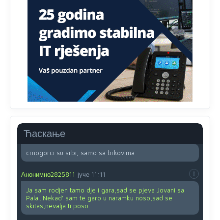
Ovo pravilo jeste unijelo opravdan strah, posebno kada
su u pitanju starije osobe, osobe sa slabijim vidom ili
drhtavom rukom
Анонимно2819033
8/8/2026
12:24
Yes,nekada je bila corava kutija za IZBORE a danas su
coravi biraci.
Анонимно2553747
8/8/2026
2:53
Ljudi.ako
draško dođe na
vlast.sve
će nam biti đž
aba.Ja
mu
vjerujem.tek
mi je 50 godina.
Ћаскање
Анонимно2800732
8/8/2026
11:46
crnogorci su srbi, samo sa brkovima
Анонимно2825811
јуче
11:11
Ja sam rodjen tamo dje i gara,sad se pjeva Jovani sa
Pala...Nekad' sam te garo u naramku noso,sad se
skitas,nevalja ti poso.