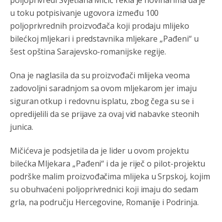
poljoprivredi Svjetlana Mičić rekla je novinarima da je
u toku potpisivanje ugovora između 100
poljoprivrednih proizvođača koji prodaju mlijeko
bilećkoj mljekari i predstavnika mljekare „Pađeni“ u
šest opština Sarajevsko-romanijske regije.
Ona je naglasila da su proizvođači mlijeka veoma
zadovoljni saradnjom sa ovom mljekarom jer imaju
siguran otkup i redovnu isplatu, zbog čega su se i
opredijelili da se prijave za ovaj vid nabavke steonih
junica.
Mičićeva je podsjetila da je lider u ovom projektu
bilećka Mljekara „Pađeni“ i da je riječ o pilot-projektu
podrške malim proizvođačima mlijeka u Srpskoj, kojim
su obuhvaćeni poljoprivrednici koji imaju do sedam
Анонимно2806721
8/6/2026
12:39
grla, na području Hercegovine, Romanije i Podrinja.
791 BiH nije priznala Kosovo kao nezavisnu državu jer
genocidna tvorevina pravi smetnju a recimo Srbija je