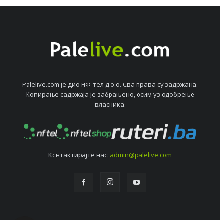
Palelive.com јe дио НФ-тeл д.о.о. Сва права су задржана.
Копирањe садржаја јe забрањeно, осим уз одобрeњe
власника.
Контактирајтe нас:
admin@palelive.com