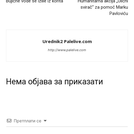
Bujične vode se izlile iz korita
Humanitarna akcija „Ulični
Анонимно2553747
8/8/2026
9:55
svirač“ za pomoć Marku
Pavloviću
Jel moguće da toliko zaostaju za nama..
Анонимно2818605
8/8/2026
11:15
Prema posljednjem zvaničnom popisu stanovništva, u
Urednik2 Palelive.com
Bosni i Hercegovini ima 89.794 nepismenih osoba, što
čini 2,82% ukupnog stanovništva starijeg od 10 godina
http://www.palelive.com
Анонимно2818605
8/8/2026
11:17
Sa ovim procentom, Bosna i Hercegovina ima najvišu
stopu nepismenosti u regionu.
Нeма објава за приказати
Анонимно2818605
8/8/2026
11:21
Najveći rizik sa nepismenim stanovništvom je "kupovina
glasova" i manipulacija kroz fiktivne pomoćnike (koji
zapravo glasaju po nalogu političkih partija, a ne po želji
birača).
Претплати се
Анонимно2818605
8/8/2026
11:28
Prema zvaničnim podacima Agencije za statistiku BiH, u