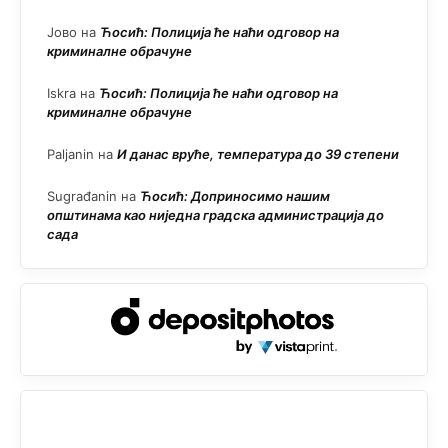
Јово
на
Ћосић: Полиција ће наћи одговор на
криминалне обрачуне
Iskra
на
Ћосић: Полиција ће наћи одговор на
криминалне обрачуне
Paljanin
на
И данас вруће, температура до 39 степени
Sugrađanin
на
Ћосић: Доприносимо нашим
општинама као ниједна градска администрација до
сада