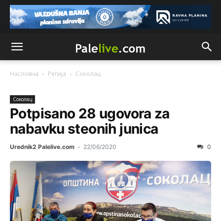
Насловна
Регија
Соколац
Соколац
Potpisano 28 ugovora za
nabavku steonih junica
Urednik2 Palelive.com
-
22/06/2020
0