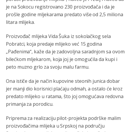
reconquista
je na Sokocu registrovano 230 proizvođača i da je
prošle godine mljekarama predato više od 2,5 miliona
Анонимно2810587
8/7/2026
11:11
litara mlijeka.
Evo dasak vijetra s Romanije,neko iz publike povika,ma
pusti ih ciganija...pocetkom ovog vjeka,neko rece za
Proizvođač mlijeka Vida Šuka iz sokolačkog sela
Radovana i Ratka kaki su oni srbi...i poce dalje da
besjedi znam ja dobro sta je bilo u Ag-ci...
Pobratci, koja predaje mlijeko već 15 godina
„Pađenima“, kaže da je zadovoljna saradnjom sa ovom
Анонимно2810587
8/7/2026
11:13
bilećkom mljekarom, koja joj je omogućila da kupi i
Proguglajte
peto muzno grlo za svoju malu farmu.
Анонимно2810587
8/7/2026
11:21
Ona ističe da je način kupovine steonih junica dobar
O kako su cudni lvi ljudi,uzeli bi sve da mogu...a ja srce
jer manji dio korisnici plaćaju odmah, a ostalo će kroz
svima fajem,radujem se tudjoj sreci.I ko ima i ko nema
na iso ce mjesto leci!
predato mlijeko u ratama, što joj omogućava redovna
primanja za porodicu.
Анонимно2810587
8/7/2026
11:24
Nije u svijetu problem,nahraniti siromasnd,kako nahraniti
Priprema za realizaciju pilot-projekta podrške malim
bogate!?
proizvođačima mlijeka u Srpskoj na području