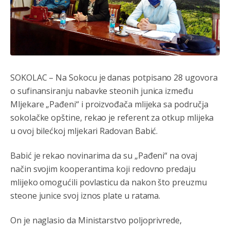
SOKOLAC – Na Sokocu je danas potpisano 28 ugovora
o sufinansiranju nabavke steonih junica između
Mljekare „Pađeni“ i proizvođača mlijeka sa područja
sokolačke opštine, rekao je referent za otkup mlijeka
u ovoj bilećkoj mljekari Radovan Babić.
Babić je rekao novinarima da su „Pađeni“ na ovaj
način svojim kooperantima koji redovno predaju
mlijeko omogućili povlasticu da nakon što preuzmu
steone junice svoj iznos plate u ratama.
On je naglasio da Ministarstvo poljoprivrede,