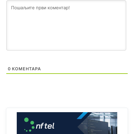
Bosni i Hercegovini je 1.229.972 građana informatički
nepismeno, što čini 38,7% ukupnog stanovništva starijeg
od 10 godina
Анонимно2818605
8/8/2026
11:30
Prema podacima o informaciono-komunikacionim
tehnologijama, čak 33,4% domaćinstava u BiH uopšte
nema pristup računaru bilo koje vrste (desktop, laptop ili
tablet
Анонимно2818605
8/8/2026
11:34
0
КОМЕНТАРА
Najveći dio populacije starije od 65 godina uopšte ne
koristi internet, niti ima pristup računarima
Анонимно2818605
8/8/2026
11:45
Uvođenje pravila da se umjesto dosadašnjeg znaka "X"
(krstića) kružić ispred kandidata mora u potpunosti
obojiti (popuniti) uvedeno je isključivo zbog tehničkih
zahtjeva optičkih skenera.
Анонимно2818605
8/8/2026
11:45