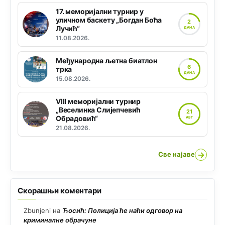
17. меморијални турнир у
уличном баскету „Богдан Боћа
2
Лучић“
ДАНА
11.08.2026.
Међународна љетна биатлон
6
трка
ДАНА
15.08.2026.
VIII меморијални турнир
„Веселинка Слијепчевић
21
Обрадовић“
АВГ
21.08.2026.
→
Све најаве
Скорашњи коментари
Zbunjeni
на
Ћосић: Полиција ће наћи одговор на
криминалне обрачуне