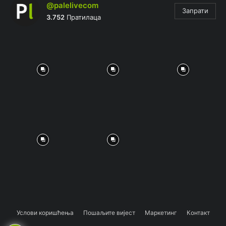
@palelivecom
Запрати
3.752
Пратилаца
Услови коришћења
Пошаљите вијест
Маркетинг
Контакт