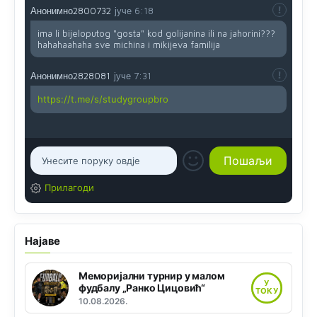
Анонимно2800732
јуче
6:18
ima li bijeloputog "gosta" kod golijanina ili na jahorini???
hahahaahaha sve michina i mikijeva familija
Анонимно2828081
јуче
7:31
https://t.me/s/studygroupbro
Прилагоди
Најаве
Меморијални турнир у малом
У
фудбалу „Ранко Цицовић“
ТОКУ
10.08.2026.