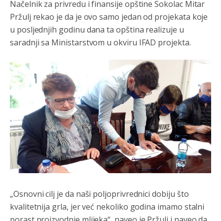
Načelnik za privredu i finansije opštine Sokolac Mitar
davno
priznala.Na
svakom proizvodu iz Srbije stoji -
uvoznik za Kosovo
Pržulj rekao je da je ovo samo jedan od projekata koje
u posljednjih godinu dana ta opština realizuje u
Анонимно2806721
8/6/2026
12:45
saradnji sa Ministarstvom u okviru IFAD projekta.
Sve i da se nekim čudom vojska Srbije "vrati" na
Kosovo-kome će se vratiti? Gdje je dobrodošla i koga
da brani? A imamo vojsku Kosova kojoj želimo svako
dobro i da se što bolje opreme
Анонимно2808202
8/6/2026
1:38
i mi tebi želimo dug život i tešku bolest
Анонимно2808216
8/6/2026
1:42
Akò se prevede...manji umro nego sto se rodio.
Анонимно2806721
8/6/2026
2:27
Kuniocu ide q u guz...
„Osnovni cilj je da naši poljoprivrednici dobiju što
kvalitetnija grla, jer već nekoliko godina imamo stalni
Анонимно2808843
8/6/2026
6:20
porast proizvodnje mlijeka“, naveo je Pržulj i naveo da