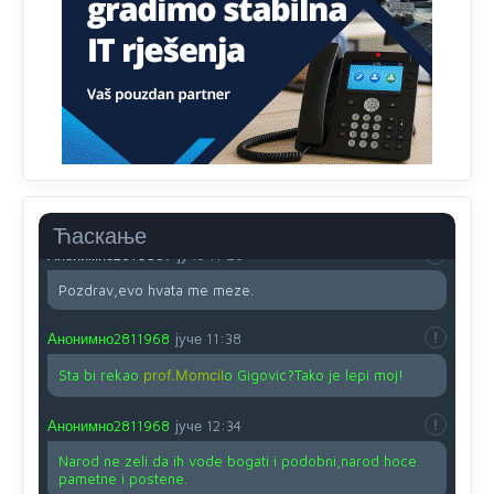
Анонимно2810587
јуче
11:21
O kako su cudni lvi ljudi,uzeli bi sve da mogu...a ja srce
svima fajem,radujem se tudjoj sreci.I ko ima i ko nema
na iso ce mjesto leci!
Анонимно2810587
јуче
11:24
Nije u svijetu problem,nahraniti siromasnd,kako nahraniti
bogate!?
Ћаскање
Анонимно2810587
јуче
11:26
Pozdrav,evo hvata me meze.
Анонимно2811968
јуче
11:38
Sta bi rekao
prof.Momcil
o Gigovic?Tako je lepi moj!
Анонимно2811968
јуче
12:34
Narod ne zeli da ih vode bogati i podobni,narod hoce
pametne i postene.