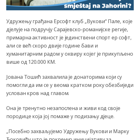
Анонимно2806773
8/6/2026
7:05
Војска Србије се враћа на Косово и Метохију.
Удружењу грађана Ерсофт клуб „Вукови“ Пале, које
Анонимно2806721
8/6/2026
7:23
дјелује на подручју Сарајевско-романијске регије,
примарна активност је јединствени спорт ер софт,
Promjeni dilera
али се већ скоро двије године бави и
Анонимно2807323
8/6/2026
9:51
хуманитарним радом у оквиру којег је прикупљено
више од 120.000 КМ.
Vise je Republika SRPSKA drzava nego Kosovo. Sa
Kosova se Srbi mogu i lijecit i skolovat i glasat u Srbij. A
niko sa 23 posto federacije to ne moze u Republici
Јована Тошић захвалила је донаторима који су
Srpskoj. Zato zivjela REPUBLIKA SRPSKA
помогли да им се у веома кратком року обезбиједи
Анонимно2807441
8/6/2026
10:21
услован кров над главом.
муслимански екстремиста,шта он има са тзв Косовом?
Она је тренутно незапослена и живи код своје
Анонимно2807447
8/6/2026
10:21
породице која јој помаже у подизању дјеце.
Откуд онолико увече арапа по Палама са комплет
породицама?
„Посебно захваљујемо Удружењу Вукови и Марку
Ђоковићу што је покренуо иницијативу за