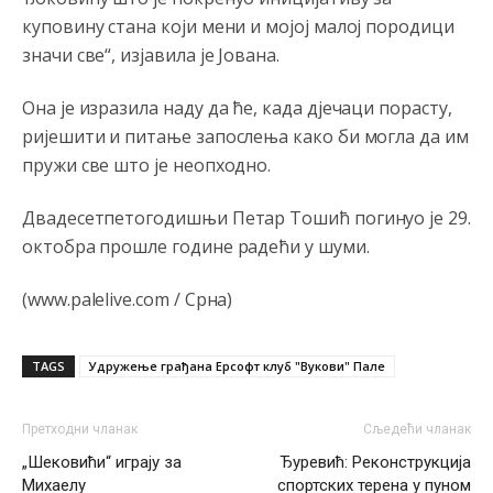
Анонимно2807441
8/6/2026
10:22
куповину стана који мени и мојој малој породици
накотило се
значи све“, изјавила је Јована.
Анонимно2807447
8/6/2026
10:24
Она је изразила наду да ће, када дјечаци порасту,
Техеран и нинџе по Палама
ријешити и питање запослења како би могла да им
пружи све што је неопходно.
Анонимно2806721
8/6/2026
11:21
Kosovo je država a manji BH entitet pokrajina.Što se tiče
Двадесетпетогодишњи Петар Тошић погинуо је 29.
arapa po Palama i Jahorini,ostavljaju vam pare a vi se
октобра прошле године радећи у шуми.
smeškate .Da ne bi možda da vam šalju poštom a da ne
dolaze? Kurko
(www.palelive.com / Срна)
Анонимно2807791
8/6/2026
11:39
БиХ није гласала да је тзв.Косово држава. Лупаш ко к у
р а ц по самару луди турко.
TAGS
Удружење грађана Ерсофт клуб "Вукови" Пале
Анонимно2807895
8/6/2026
12:16
Претходни чланак
Сљедећи чланак
Dobro zboris 791,ovaj721 dok nije bilo interneta,samo
„Шековићи“ играју за
Ђуревић: Реконструкција
mu je porodica znala da je glup!
Михаелу
спортских терена у пуном