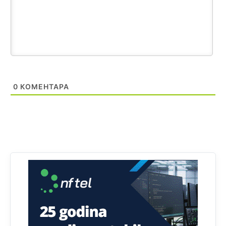
Анонимно2808216
8/6/2026
1:42
Akò se prevede...manji umro nego sto se rodio.
Анонимно2806721
8/6/2026
2:27
Kuniocu ide q u guz...
0
КОМЕНТАРА
Анонимно2808843
8/6/2026
6:20
reconquista
Анонимно2810587
јуче
11:11
Evo dasak vijetra s Romanije,neko iz publike povika,ma
pusti ih ciganija...pocetkom ovog vjeka,neko rece za
Radovana i Ratka kaki su oni srbi...i poce dalje da
besjedi znam ja dobro sta je bilo u Ag-ci...
Анонимно2810587
јуче
11:13
Proguglajte