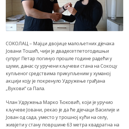
СОКОЛАЦ – Мајци двојице малољетних дјечака
Јовани Тошић, чији је двадесетпетогодишњи
супруг Петар погинуо прошле године радећи у
шуми, данас су уручени кључеви стана на Сокоцу
купљеног средствима прикупљеним у хуманој
акцији коју је покренуло Удружење грађана
„Вукови“ са Пала.
Члан Удружења Марко Ђоковић, који је уручио
кључеве Јовани, рекао је да ће дјечаци Василије и
Јован од сада, уместо у трошној кући на селу,
живјети у стану површине 63 метра квадратна на