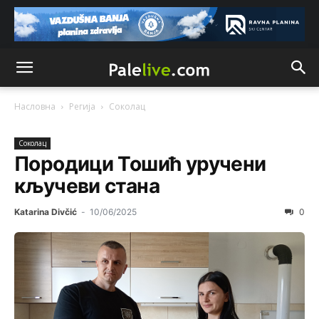
Насловна
Регија
Соколац
Соколац
Породици Тошић уручени
кључеви стана
Katarina Divčić
-
10/06/2025
0