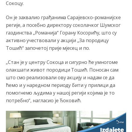
Анонимно2806552
8/6/2026
5:39
Сокоцу.
nije mujo turcin, mujo ue bendasr
Он је захвалио грађанима Сарајевско-романијске
Анонимно2806721
8/6/2026
6:37
регије, а посебно директору соколачког Шумског
газдинства „Романија“ Горану Косорићу, што су
Možete sebi umisliti da je i Kosovo dio Srbije al
nije...probajte ući bez
pasosa.Tako
i
rs.Umisli
li ste da
активно учествовали у акцији „За породицу
ste nebeski narod
Тошић“ започетој прије мјесец и по.
Анонимно2806773
8/6/2026
6:56
„Стан је у центру Сокоца и сигурно ће умногоме
АМЕРИКАНЦИ ДО КРАЈА ГОДИНЕ ОДЛАЗЕ СА
олакшати живот породици Тошић. Поносан сам
КОСОВА
што смо реализовали ову акцију и надам се да
ћемо и у наредном периоду бити у прилици да
Анонимно2806773
8/6/2026
6:59
помогнемо људима у нашој регији којима је то
Затвара се и база Бондстил, у којој је лета 1999.
потребно“, нагласио је Ђоковић.
године било чак 7.000 војника.
Анонимно2806773
8/6/2026
7:01
Косово више није у моди, Амери се селе у Иран.