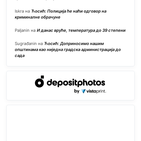
Iskra
на
Ћосић: Полиција ће наћи одговор на
криминалне обрачуне
Paljanin
на
И данас вруће, температура до 39 степени
Sugrađanin
на
Ћосић: Доприносимо нашим
општинама као ниједна градска администрација до
сада