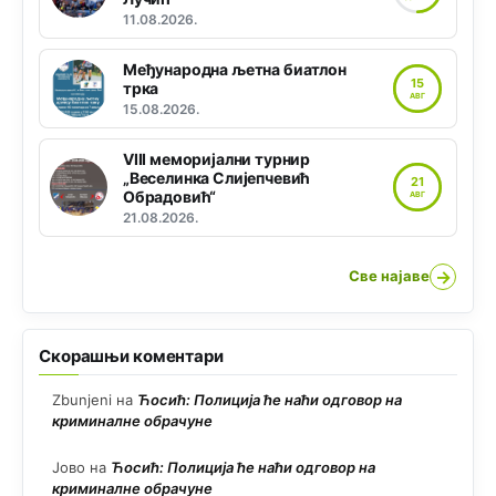
11.08.2026.
Међународна љетна биатлон
15
трка
АВГ
15.08.2026.
VIII меморијални турнир
„Веселинка Слијепчевић
21
Обрадовић“
АВГ
21.08.2026.
→
Све најаве
Скорашњи коментари
Zbunjeni
на
Ћосић: Полиција ће наћи одговор на
криминалне обрачуне
Јово
на
Ћосић: Полиција ће наћи одговор на
криминалне обрачуне