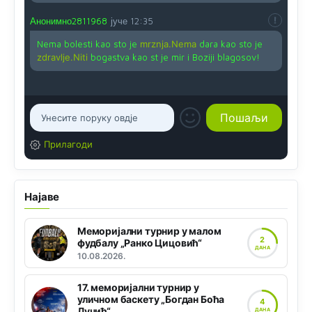
Анонимно2811968
јуче
12:35
Nema bolesti kao sto je
mrznja.Nema
dara kao sto je
zdravlje.Niti
bogastva kao st je mir i Boziji blagosov!
Прилагоди
Најаве
Меморијални турнир у малом
2
фудбалу „Ранко Цицовић“
ДАНА
10.08.2026.
17. меморијални турнир у
уличном баскету „Богдан Боћа
4
Лучић“
ДАНА