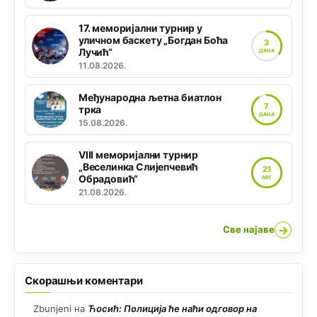
17. меморијални турнир у
уличном баскету „Богдан Боћа
3
Лучић“
ДАНА
11.08.2026.
Међународна љетна биатлон
7
трка
ДАНА
15.08.2026.
VIII меморијални турнир
„Веселинка Слијепчевић
21
Обрадовић“
АВГ
21.08.2026.
→
Све најаве
Скорашњи коментари
Zbunjeni
на
Ћосић: Полиција ће наћи одговор на