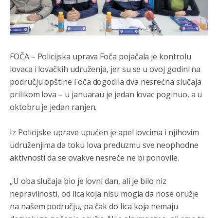
FOČA
– Policijska uprava Foča pojačala je kontrolu
lovaca i lovačkih udruženja, jer su se u ovoj godini na
području opštine Foča dogodila dva nesrećna slučaja
prilikom lova – u januarau je jedan lovac poginuo, a u
oktobru je jedan ranjen.
Iz Policijske uprave upućen je apel lovcima i njihovim
udruženjima da toku lova preduzmu sve neophodne
aktivnosti da se ovakve nesreće ne bi ponovile.
„U oba slučaja bio je lovni dan, ali je bilo niz
nepravilnosti, od lica koja nisu mogla da nose oružje
na našem području, pa čak do lica koja nemaju
Анонимно2806721
8/6/2026
12:39