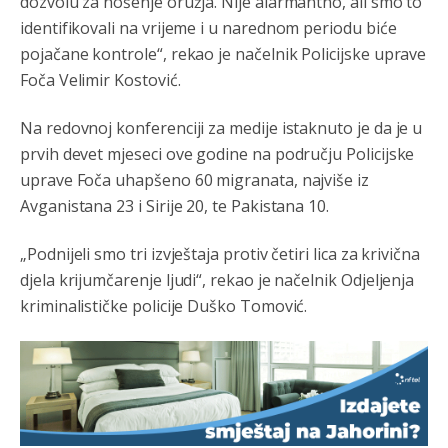
dozvolu za nošenje oružja. Nije alarmantno, ali smo to
791 BiH nije priznala Kosovo kao nezavisnu državu jer
identifikovali na vrijeme i u narednom periodu biće
genocidna tvorevina pravi smetnju a recimo Srbija je
davno
priznala.Na
svakom proizvodu iz Srbije stoji -
pojačane kontrole“, rekao je načelnik Policijske uprave
uvoznik za Kosovo
Foča Velimir Kostović.
Анонимно2806721
8/6/2026
12:45
Na redovnoj konferenciji za medije istaknuto je da je u
Sve i da se nekim čudom vojska Srbije "vrati" na
prvih devet mjeseci ove godine na području Policijske
Kosovo-kome će se vratiti? Gdje je dobrodošla i koga
da brani? A imamo vojsku Kosova kojoj želimo svako
uprave Foča uhapšeno 60 migranata, najviše iz
dobro i da se što bolje opreme
Avganistana 23 i Sirije 20, te Pakistana 10.
Анонимно2808202
8/6/2026
1:38
„Podnijeli smo tri izvještaja protiv četiri lica za krivična
i mi tebi želimo dug život i tešku bolest
djela krijumčarenje ljudi“, rekao je načelnik Odjeljenja
kriminalističke policije Duško Tomović.
Анонимно2808216
8/6/2026
1:42
Akò se prevede...manji umro nego sto se rodio.
Анонимно2806721
8/6/2026
2:27
Kuniocu ide q u guz...