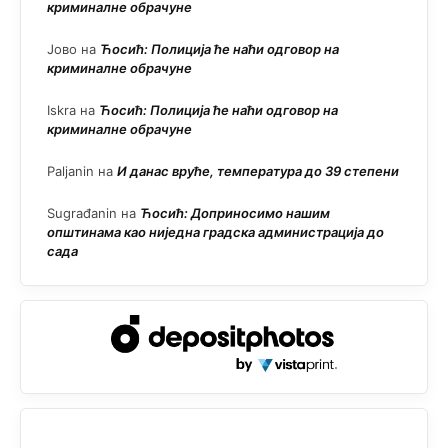
криминалне обрачуне
Јово
на
Ћосић: Полиција ће наћи одговор на
криминалне обрачуне
Iskra
на
Ћосић: Полиција ће наћи одговор на
криминалне обрачуне
Paljanin
на
И данас вруће, температура до 39 степени
Sugrađanin
на
Ћосић: Доприносимо нашим
општинама као ниједна градска администрација до
сада