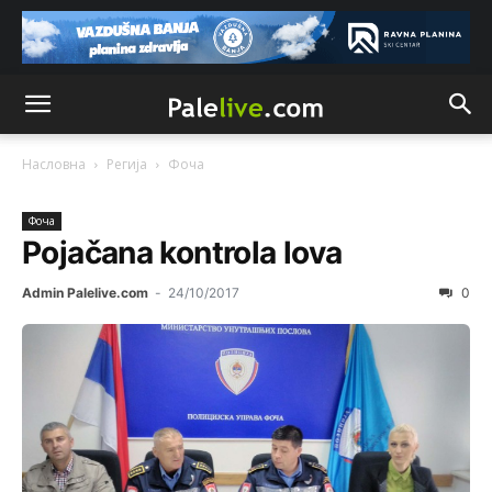
Насловна
Регија
Фоча
Фоча
Pojačana kontrola lova
Admin Palelive.com
-
24/10/2017
0