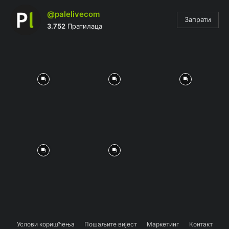
@palelivecom
Запрати
3.752
Пратилаца
Услови коришћења
Пошаљите вијест
Маркетинг
Контакт