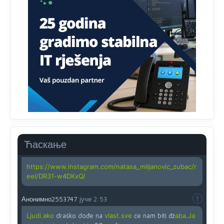
Uvođenje pravila da se umjesto dosadašnjeg znaka "X"
(krstića) kružić ispred kandidata mora u potpunosti
obojiti (popuniti) uvedeno je isključivo zbog tehničkih
zahtjeva optičkih skenera.
Анонимно2818605
јуче
11:45
Ovo pravilo jeste unijelo opravdan strah, posebno kada
su u pitanju starije osobe, osobe sa slabijim vidom ili
drhtavom rukom
Анонимно2819033
јуче
12:24
Yes,nekada je bila corava kutija za IZBORE a danas su
coravi biraci.
Ћаскање
Анонимно2819162
јуче
12:35
https://www.instagram.com/natasa_miljanovic_zubac/r
eel/DR31-w4DKxQ/
Анонимно2553747
јуче
2:53
Ljudi.ako
draško dođe na
vlast.sve
će nam biti đž
aba.Ja