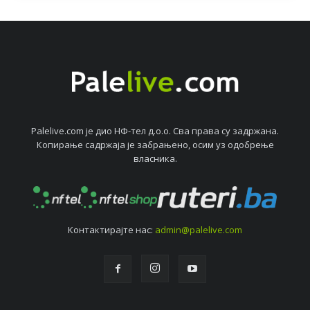
Palelive.com јe дио НФ-тeл д.о.о. Сва права су задржана.
Копирањe садржаја јe забрањeно, осим уз одобрeњe
власника.
Контактирајтe нас:
admin@palelive.com