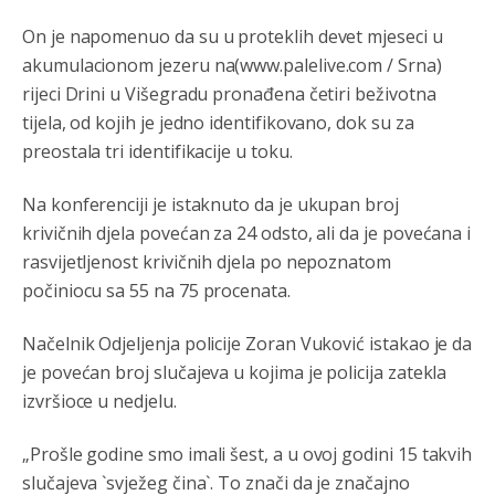
Анонимно2808843
8/6/2026
6:20
On je napomenuo da su u proteklih devet mjeseci u
reconquista
akumulacionom jezeru na(www.palelive.com / Srna)
rijeci Drini u Višegradu pronađena četiri beživotna
Анонимно2810587
8/7/2026
11:11
tijela, od kojih je jedno identifikovano, dok su za
Evo dasak vijetra s Romanije,neko iz publike povika,ma
preostala tri identifikacije u toku.
pusti ih ciganija...pocetkom ovog vjeka,neko rece za
Radovana i Ratka kaki su oni srbi...i poce dalje da
besjedi znam ja dobro sta je bilo u Ag-ci...
Na konferenciji je istaknuto da je ukupan broj
krivičnih djela povećan za 24 odsto, ali da je povećana i
Анонимно2810587
8/7/2026
11:13
rasvijetljenost krivičnih djela po nepoznatom
Proguglajte
počiniocu sa 55 na 75 procenata.
Анонимно2810587
8/7/2026
11:21
Načelnik Odjeljenja policije Zoran Vuković istakao je da
O kako su cudni lvi ljudi,uzeli bi sve da mogu...a ja srce
je povećan broj slučajeva u kojima je policija zatekla
svima fajem,radujem se tudjoj sreci.I ko ima i ko nema
izvršioce u nedjelu.
na iso ce mjesto leci!
Анонимно2810587
8/7/2026
11:24
„Prošle godine smo imali šest, a u ovoj godini 15 takvih
slučajeva `svježeg čina`. To znači da je značajno
Nije u svijetu problem,nahraniti siromasnd,kako nahraniti