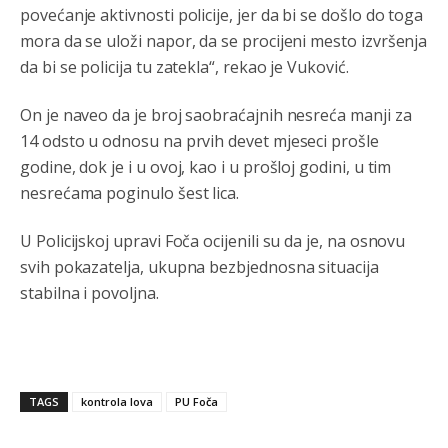
bogate!?
povećanje aktivnosti policije, jer da bi se došlo do toga
mora da se uloži napor, da se procijeni mesto izvršenja
Анонимно2810587
8/7/2026
11:26
da bi se policija tu zatekla“, rekao je Vuković.
Pozdrav,evo hvata me meze.
On je naveo da je broj saobraćajnih nesreća manji za
Анонимно2811968
8/7/2026
11:38
14 odsto u odnosu na prvih devet mjeseci prošle
Sta bi rekao
prof.Momcil
o Gigovic?Tako je lepi moj!
godine, dok je i u ovoj, kao i u prošloj godini, u tim
nesrećama poginulo šest lica.
Анонимно2811968
8/7/2026
12:34
Narod ne zeli da ih vode bogati i podobni,narod hoce
U Policijskoj upravi Foča ocijenili su da je, na osnovu
pametne i postene.
svih pokazatelja, ukupna bezbjednosna situacija
stabilna i povoljna.
Анонимно2811968
8/7/2026
12:35
Nema bolesti kao sto je
mrznja.Nema
dara kao sto je
zdravlje.Niti
bogastva kao st je mir i Boziji blagosov!
Анонимно2022778
јуче
8:01
TAGS
kontrola lova
PU Foča
https://bebarijum.rs/