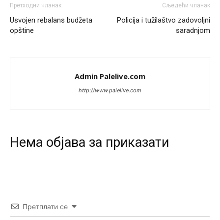
Претходни чланак
Сљедећи чланак
Анонимно2817461
јуче
8:37
Usvojen rebalans budžeta
Policija i tužilaštvo zadovoljni
U SAD poslje zatvaranja biracki mesta,za 5 minuta znaju
opštine
saradnjom
ko je pobjedio... u Japanu za 2 minuta,kod nas mjesec
dana pre izbora zna se ko ce pobediti!!
Анонимно2553747
јуче
9:55
Admin Palelive.com
Jel moguće da toliko zaostaju za nama..
http://www.palelive.com
Анонимно2818605
јуче
11:15
Prema posljednjem zvaničnom popisu stanovništva, u
Bosni i Hercegovini ima 89.794 nepismenih osoba, što
čini 2,82% ukupnog stanovništva starijeg od 10 godina
Нeма објава за приказати
Анонимно2818605
јуче
11:17
Sa ovim procentom, Bosna i Hercegovina ima najvišu
stopu nepismenosti u regionu.
Анонимно2818605
јуче
11:21
Претплати се
Najveći rizik sa nepismenim stanovništvom je "kupovina