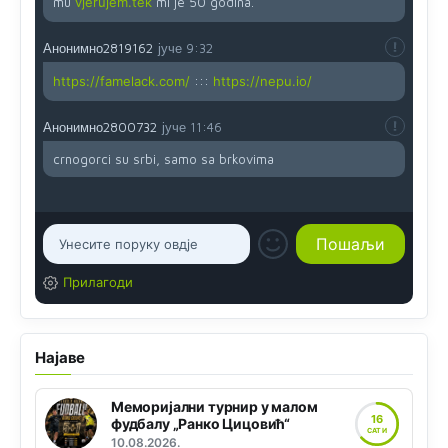
mu
vjerujem.tek
mi je 50 godina.
Анонимно2819162
јуче
9:32
https://famelack.com/
:::
https://nepu.io/
Анонимно2800732
јуче
11:46
crnogorci su srbi, samo sa brkovima
Прилагоди
Најаве
Меморијални турнир у малом
16
фудбалу „Ранко Цицовић“
САТИ
10.08.2026.