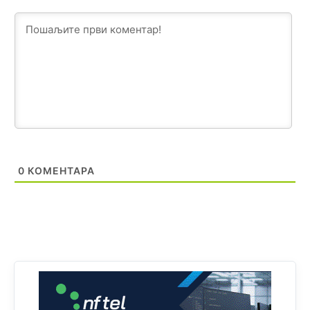
glasova" i manipulacija kroz fiktivne pomoćnike (koji
zapravo glasaju po nalogu političkih partija, a ne po želji
birača).
Анонимно2818605
јуче
11:28
Prema zvaničnim podacima Agencije za statistiku BiH, u
Bosni i Hercegovini je 1.229.972 građana informatički
nepismeno, što čini 38,7% ukupnog stanovništva starijeg
od 10 godina
Анонимно2818605
јуче
11:30
Prema podacima o informaciono-komunikacionim
0
КОМЕНТАРА
tehnologijama, čak 33,4% domaćinstava u BiH uopšte
nema pristup računaru bilo koje vrste (desktop, laptop ili
tablet
Анонимно2818605
јуче
11:34
Najveći dio populacije starije od 65 godina uopšte ne
koristi internet, niti ima pristup računarima
Анонимно2818605
јуче
11:45