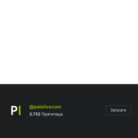
@palelivecom
Запрати
3.752
Пратилаца