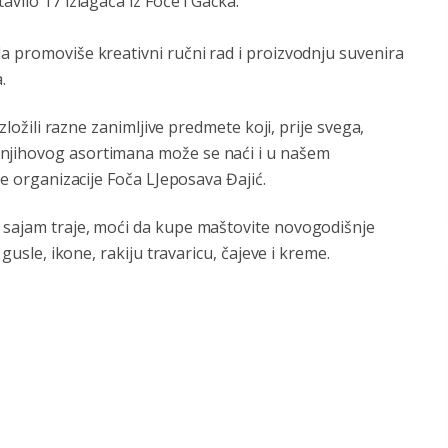
avilo 17 izlagača iz Foče i Gacka.
a promoviše kreativni ručni rad i proizvodnju suvenira
.
izložili razne zanimljive predmete koji, prije svega,
 njihovog asortimana može se naći i u našem
ke organizacije Foča LJeposava Đajić.
 sajam traje, moći da kupe maštovite novogodišnje
 gusle, ikone, rakiju travaricu, čajeve i kreme.