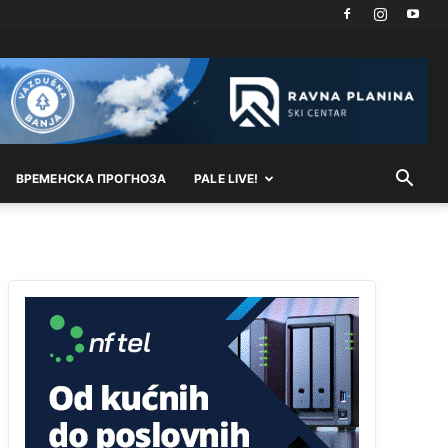
Akò se prevede...manji umro nego sto se rodio.
Анонимно2806721
8/6/2026
2:27
Kuniocu ide q u guz...
Анонимно2808843
8/6/2026
6:20
reconquista
ВРEМEНСКА ПРОГНОЗА
PALE LIVE!
Анонимно2810587
јуче
11:11
Evo dasak vijetra s Romanije,neko iz publike
povika,ma pusti ih ciganija...pocetkom ovog
vjeka,neko rece za Radovana i Ratka kaki su oni
srbi...i poce dalje da besjedi znam ja dobro sta je
bilo u Ag-ci...
Анонимно2810587
јуче
11:13
Proguglajte
Анонимно2810587
јуче
11:21