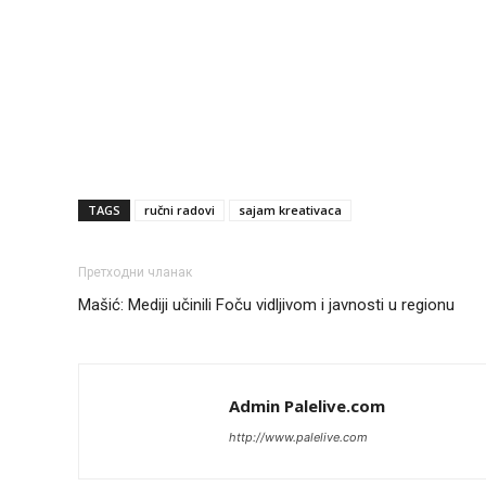
TAGS
ručni radovi
sajam kreativaca
Претходни чланак
Mašić: Mediji učinili Foču vidljivom i javnosti u regionu
Admin Palelive.com
http://www.palelive.com