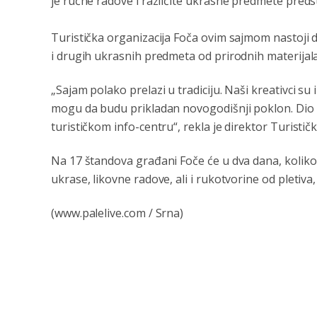
je ručne radove i različite ukrasne predmete predst
Turistička organizacija Foča ovim sajmom nastoji d
i drugih ukrasnih predmeta od prirodnih materijala
„Sajam polako prelazi u tradiciju. Naši kreativci su 
mogu da budu prikladan novogodišnji poklon. Dio
turističkom info-centru“, rekla je direktor Turistič
Na 17 štandova građani Foče će u dva dana, koliko
ukrase, likovne radove, ali i rukotvorine od pletiva,
(www.palelive.com / Srna)