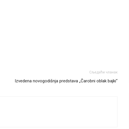
Сљедећи чланак
Izvedena novogodišnja predstava „Čarobni oblak bajki“