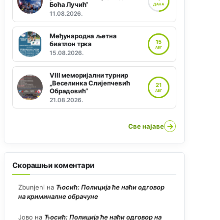
Боћа Лучић“
ДАНА
11.08.2026.
Међународна љетна
15
биатлон трка
АВГ
15.08.2026.
VIII меморијални турнир
„Веселинка Слијепчевић
21
Обрадовић“
АВГ
21.08.2026.
→
Све најаве
Скорашњи коментари
Zbunjeni
на
Ћосић: Полиција ће наћи одговор
на криминалне обрачуне
Јово
на
Ћосић: Полиција ће наћи одговор на