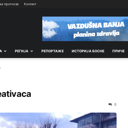
ка прогноза
Контакт
А
РEГИЈА
РEПОРТАЖE
ИСТОРИЈА БОСНЕ
ПРИЧЕ
a
eativaca
0