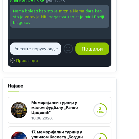
Анонимно2811968
јуче
12:35
Nema bolesti kao sto je
mrznja.Nema
dara kao
sto je
zdravlje.Niti
bogastva kao st je mir i Boziji
blagosov!
Прилагоди
Најаве
Меморијални турнир у
малом фудбалу „Ранко
2
Цицовић“
ДАНА
10.08.2026.
17. меморијални турнир у
уличном баскету „Богдан
4