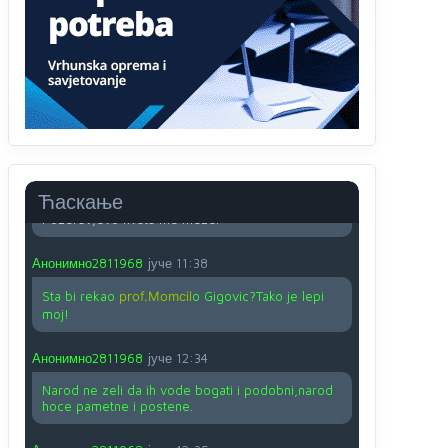
O kako su cudni lvi ljudi,uzeli bi sve da mogu...a
ja srce svima fajem,radujem se tudjoj sreci.I ko
ima i ko nema na iso ce mjesto leci!
Анонимно2810587
јуче
11:24
Nije u svijetu problem,nahraniti siromasnd,kako
nahraniti bogate!?
Анонимно2810587
јуче
11:26
Ћаскање
Pozdrav,evo hvata me meze.
Анонимно2811968
јуче
11:38
Sta bi rekao
prof.Momcil
o Gigovic?Tako je lepi
moj!
Анонимно2811968
јуче
12:34
Narod ne zeli da ih vode bogati i podobni,narod
hoce pametne i postene.