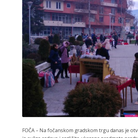
FOČA
– Na fočanskom gradskom trgu danas je otvo