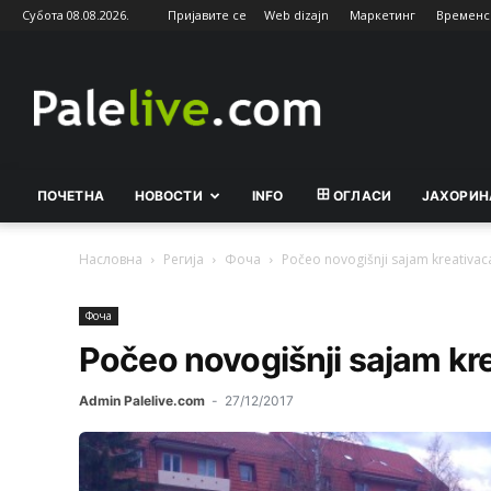
Субота 08.08.2026.
Пријавите се
Web dizajn
Маркетинг
Временс
Palelive.com
ПОЧЕТНА
НОВОСТИ
INFO
ОГЛАСИ
ЈАХОРИН
Насловна
Регија
Фоча
Počeo novogišnji sajam kreativac
Фоча
Počeo novogišnji sajam kr
Admin Palelive.com
-
27/12/2017