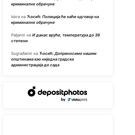
криминалне обрачуне
Iskra
на
Ћосић: Полиција ће наћи одговор на
криминалне обрачуне
Paljanin
на
И данас вруће, температура до 39
степени
Sugrađanin
на
Ћосић: Доприносимо нашим
општинама као ниједна градска
администрација до сада