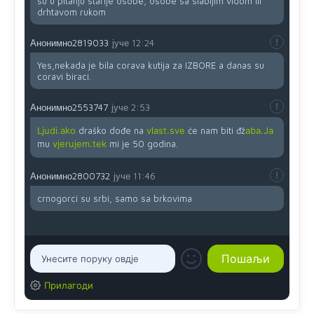
su u pitanju starije osobe, osobe sa slabijim vidom ili
drhtavom rukom
Анонимно2819033
јуче
12:24
Yes,nekada je bila corava kutija za IZBORE a danas su
coravi biraci.
Анонимно2553747
јуче
2:53
Ljudi.ako
draško dođe na
vlast.sve
će nam biti đž
aba.Ja
mu
vjerujem.tek
mi je 50 godina.
Анонимно2800732
јуче
11:46
crnogorci su srbi, samo sa brkovima
Прилагоди