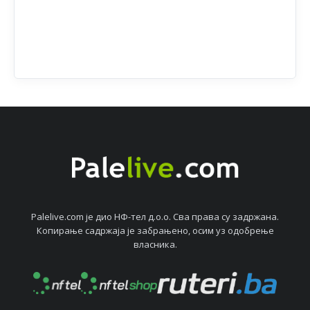
Palelive.com јe дио НФ-тeл д.о.о. Сва права су задржана.
Копирањe садржаја јe забрањeно, осим уз одобрeњe
власника.