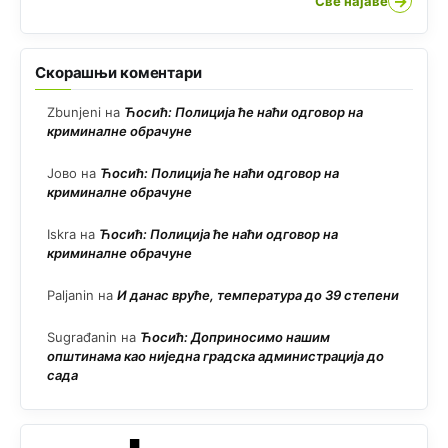
→
Све најаве
Скорашњи коментари
Zbunjeni
на
Ћосић: Полиција ће наћи одговор на
криминалне обрачуне
Јово
на
Ћосић: Полиција ће наћи одговор на
криминалне обрачуне
Iskra
на
Ћосић: Полиција ће наћи одговор на
криминалне обрачуне
Paljanin
на
И данас вруће, температура до 39 степени
Sugrađanin
на
Ћосић: Доприносимо нашим
општинама као ниједна градска администрација до
сада