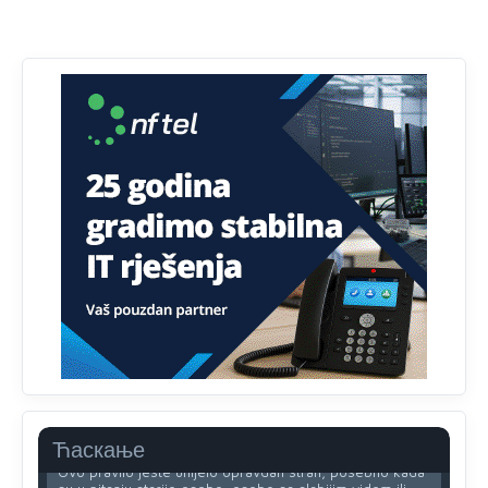
nepismeno, što čini 38,7% ukupnog stanovništva starijeg
od 10 godina
Анонимно2818605
јуче
11:30
Prema podacima o informaciono-komunikacionim
tehnologijama, čak 33,4% domaćinstava u BiH uopšte
nema pristup računaru bilo koje vrste (desktop, laptop ili
tablet
Анонимно2818605
јуче
11:34
Najveći dio populacije starije od 65 godina uopšte ne
koristi internet, niti ima pristup računarima
Анонимно2818605
јуче
11:45
Uvođenje pravila da se umjesto dosadašnjeg znaka "X"
(krstića) kružić ispred kandidata mora u potpunosti
obojiti (popuniti) uvedeno je isključivo zbog tehničkih
zahtjeva optičkih skenera.
Анонимно2818605
јуче
11:45
Ћаскање
Ovo pravilo jeste unijelo opravdan strah, posebno kada