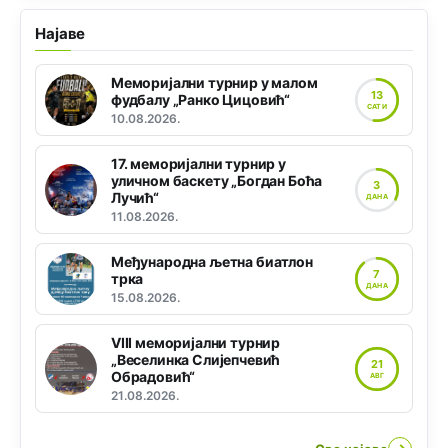
Најаве
Меморијални турнир у малом
13
фудбалу „Ранко Цицовић“
САТИ
10.08.2026.
17. меморијални турнир у
уличном баскету „Богдан Боћа
3
Лучић“
ДАНА
11.08.2026.
Међународна љетна биатлон
7
трка
ДАНА
15.08.2026.
VIII меморијални турнир
„Веселинка Слијепчевић
21
Обрадовић“
АВГ
21.08.2026.