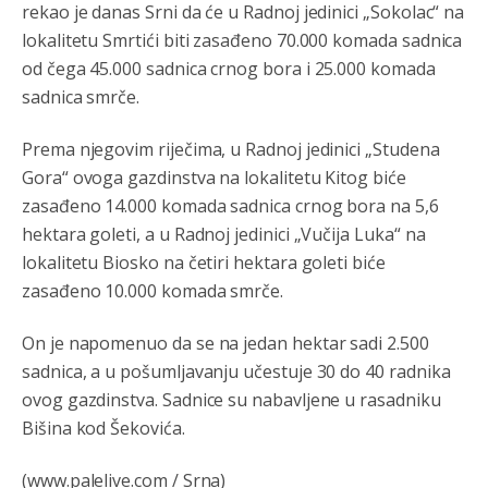
rekao je danas Srni da će u Radnoj jedinici „Sokolac“ na
Анонимно2810587
8/7/2026
11:11
lokalitetu Smrtići biti zasađeno 70.000 komada sadnica
od čega 45.000 sadnica crnog bora i 25.000 komada
Evo dasak vijetra s Romanije,neko iz publike povika,ma
pusti ih ciganija...pocetkom ovog vjeka,neko rece za
sadnica smrče.
Radovana i Ratka kaki su oni srbi...i poce dalje da
besjedi znam ja dobro sta je bilo u Ag-ci...
Prema njegovim riječima, u Radnoj jedinici „Studena
Анонимно2810587
8/7/2026
11:13
Gora“ ovoga gazdinstva na lokalitetu Kitog biće
Proguglajte
zasađeno 14.000 komada sadnica crnog bora na 5,6
hektara goleti, a u Radnoj jedinici „Vučija Luka“ na
Анонимно2810587
8/7/2026
11:21
lokalitetu Biosko na četiri hektara goleti biće
O kako su cudni lvi ljudi,uzeli bi sve da mogu...a ja srce
zasađeno 10.000 komada smrče.
svima fajem,radujem se tudjoj sreci.I ko ima i ko nema
na iso ce mjesto leci!
On je napomenuo da se na jedan hektar sadi 2.500
Анонимно2810587
8/7/2026
11:24
sadnica, a u pošumljavanju učestuje 30 do 40 radnika
ovog gazdinstva. Sadnice su nabavljene u rasadniku
Nije u svijetu problem,nahraniti siromasnd,kako nahraniti
bogate!?
Bišina kod Šekovića.
Анонимно2810587
8/7/2026
11:26
(www.palelive.com / Srna)