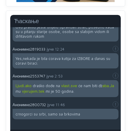
zahtjeva optičkih skenera.
Анонимно2818605
јуче
11:45
Ћаскање
Ovo pravilo jeste unijelo opravdan strah, posebno kada
su u pitanju starije osobe, osobe sa slabijim vidom ili
drhtavom rukom
Анонимно2819033
јуче
12:24
Yes,nekada je bila corava kutija za IZBORE a danas su
coravi biraci.
Анонимно2553747
јуче
2:53
Ljudi.ako
draško dođe na
vlast.sve
će nam biti đž
aba.Ja
mu
vjerujem.tek
mi je 50 godina.
Анонимно2800732
јуче
11:46
crnogorci su srbi, samo sa brkovima