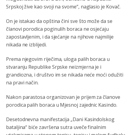
Kuniocu ide q u guz...
Srpskoj žive kao svoji na svome“, naglasio je Kovač.
Анонимно2808843
8/6/2026
6:20
On je istakao da opština čini sve što može da se
reconquista
članovi porodica poginulih boraca ne osjećaju
zapostavljenim, i da sjećanje na njihove najmilije
Анонимно2810587
8/7/2026
11:11
nikada ne izblijedi.
Evo dasak vijetra s Romanije,neko iz publike povika,ma
pusti ih ciganija...pocetkom ovog vjeka,neko rece za
Prema njegovim riječima, uloga palih boraca u
Radovana i Ratka kaki su oni srbi...i poce dalje da
besjedi znam ja dobro sta je bilo u Ag-ci...
stvaranju Republike Srpske neizmjerna je i
grandiozna, i društvo im se nikada neće moći odužiti
Анонимно2810587
8/7/2026
11:13
na pravi način.
Proguglajte
Nakon parastosa organizovan je prijem za članove
Анонимно2810587
8/7/2026
11:21
porodica palih boraca u Mjesnoj zajednic Kasindo.
O kako su cudni lvi ljudi,uzeli bi sve da mogu...a ja srce
svima fajem,radujem se tudjoj sreci.I ko ima i ko nema
Desetodnevna manifestacija „Dani Kasindolskog
na iso ce mjesto leci!
bataljina“ biće završena sutra uveče finalnim
Анонимно2810587
8/7/2026
11:24
utakmicama u stonom tenisu, tenisu i malom fudbalu,