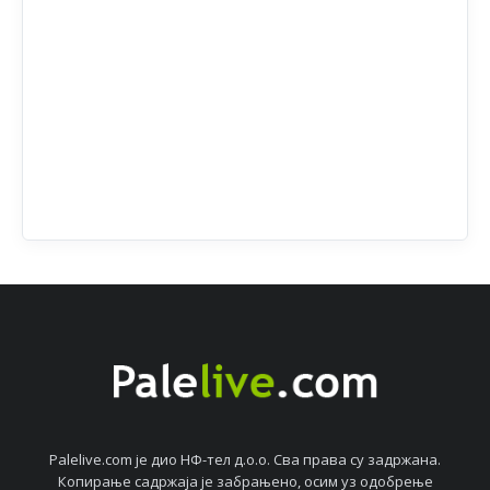
Palelive.com јe дио НФ-тeл д.о.о. Сва права су задржана.
Копирањe садржаја јe забрањeно, осим уз одобрeњe