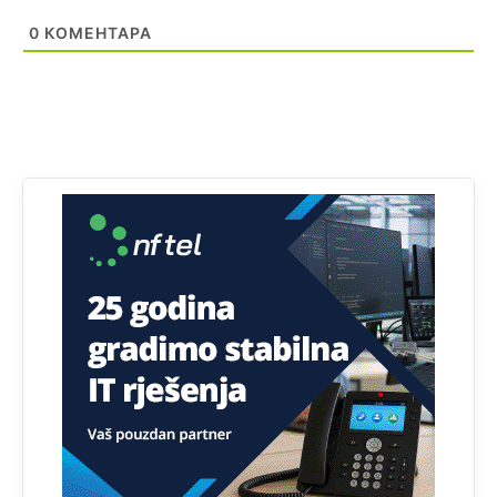
0
КОМЕНТАРА
Анонимно2818605
јуче
11:28
Prema zvaničnim podacima Agencije za statistiku BiH, u
Bosni i Hercegovini je 1.229.972 građana informatički
nepismeno, što čini 38,7% ukupnog stanovništva starijeg
od 10 godina
Анонимно2818605
јуче
11:30
Prema podacima o informaciono-komunikacionim
tehnologijama, čak 33,4% domaćinstava u BiH uopšte
nema pristup računaru bilo koje vrste (desktop, laptop ili
tablet
Анонимно2818605
јуче
11:34
Najveći dio populacije starije od 65 godina uopšte ne
koristi internet, niti ima pristup računarima
Анонимно2818605
јуче
11:45
Uvođenje pravila da se umjesto dosadašnjeg znaka "X"
(krstića) kružić ispred kandidata mora u potpunosti
obojiti (popuniti) uvedeno je isključivo zbog tehničkih