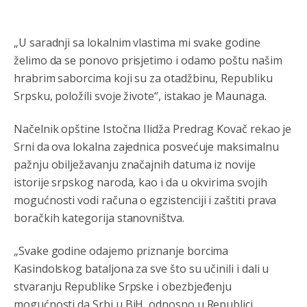
Анонимно2806721
8/6/2026
12:39
791 BiH nije priznala Kosovo kao nezavisnu državu jer
„U saradnji sa lokalnim vlastima mi svake godine
genocidna tvorevina pravi smetnju a recimo Srbija je
želimo da se ponovo prisjetimo i odamo poštu našim
davno
priznala.Na
svakom proizvodu iz Srbije stoji -
uvoznik za Kosovo
hrabrim saborcima koji su za otadžbinu, Republiku
Srpsku, položili svoje živote“, istakao je Maunaga.
Анонимно2806721
8/6/2026
12:45
Sve i da se nekim čudom vojska Srbije "vrati" na
Načelnik opštine Istočna Ilidža Predrag Kovač rekao je
Kosovo-kome će se vratiti? Gdje je dobrodošla i koga
Srni da ova lokalna zajednica posvećuje maksimalnu
da brani? A imamo vojsku Kosova kojoj želimo svako
dobro i da se što bolje opreme
pažnju obilježavanju značajnih datuma iz novije
istorije srpskog naroda, kao i da u okvirima svojih
Анонимно2808202
8/6/2026
1:38
mogućnosti vodi računa o egzistenciji i zaštiti prava
i mi tebi želimo dug život i tešku bolest
boračkih kategorija stanovništva.
Анонимно2808216
8/6/2026
1:42
„Svake godine odajemo priznanje borcima
Akò se prevede...manji umro nego sto se rodio.
Kasindolskog bataljona za sve što su učinili i dali u
stvaranju Republike Srpske i obezbjeđenju
Анонимно2806721
8/6/2026
2:27
mogućnosti da Srbi u BiH, odnosno u Republici