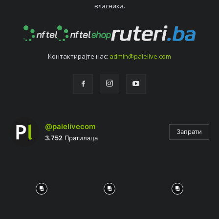
власника.
Контактирајтe нас:
admin@palelive.com
@palelivecom
Запрати
3.752
Пратилаца