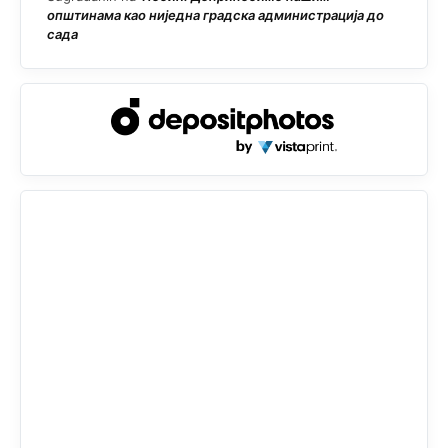
општинама као ниједна градска администрација до
сада