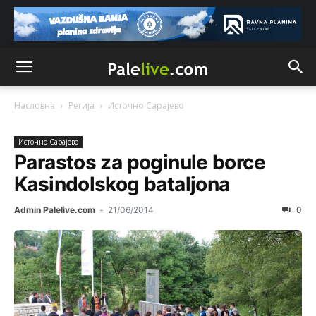
Насловна
Регија
Источно Сарајево
Источно Сарајево
Parastos za poginule borce
Kasindolskog bataljona
Admin Palelive.com
-
21/06/2014
0