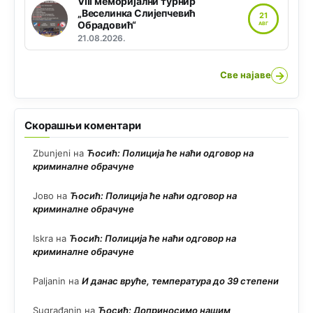
VIII меморијални турнир
„Веселинка Слијепчевић
21
Обрадовић“
АВГ
21.08.2026.
→
Све најаве
Скорашњи коментари
Zbunjeni
на
Ћосић: Полиција ће наћи одговор на
криминалне обрачуне
Јово
на
Ћосић: Полиција ће наћи одговор на
криминалне обрачуне
Iskra
на
Ћосић: Полиција ће наћи одговор на
криминалне обрачуне
Paljanin
на
И данас вруће, температура до 39 степени
Sugrađanin
на
Ћосић: Доприносимо нашим