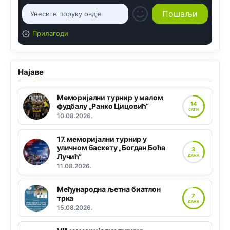
Прилагоди
Најаве
Меморијални турнир у малом
14
фудбалу „Ранко Цицовић“
САТИ
10.08.2026.
17. меморијални турнир у
уличном баскету „Богдан Боћа
3
Лучић“
ДАНА
11.08.2026.
Међународна љетна биатлон
7
трка
ДАНА
15.08.2026.