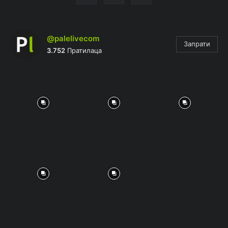
@palelivecom
Запрати
3.752
Пратилаца