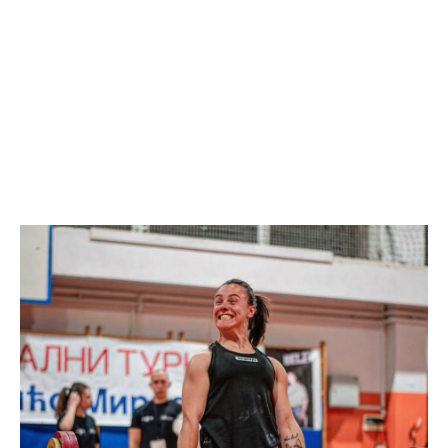
Анонимно2806721
8/6/2026
7:23
Promjeni dilera
Анонимно2807323
8/6/2026
9:51
Vise je Republika SRPSKA drzava nego Kosovo. Sa
Kosova se Srbi mogu i lijecit i skolovat i glasat u Srbij. A
niko sa 23 posto federacije to ne moze u Republici
Srpskoj. Zato zivjela REPUBLIKA SRPSKA
Анонимно2807441
8/6/2026
10:21
муслимански екстремиста,шта он има са тзв Косовом?
Анонимно2807447
8/6/2026
10:21
Откуд онолико увече арапа по Палама са комплет
породицама?
Анонимно2807441
8/6/2026
10:22
накотило се