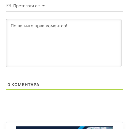
Akò se prevede...manji umro nego sto se rodio.
Претплати се
Анонимно2806721
8/6/2026
2:27
Kuniocu ide q u guz...
Анонимно2808843
8/6/2026
6:20
reconquista
Анонимно2810587
јуче
11:11
Evo dasak vijetra s Romanije,neko iz publike povika,ma
pusti ih ciganija...pocetkom ovog vjeka,neko rece za
Radovana i Ratka kaki su oni srbi...i poce dalje da
0
КОМЕНТАРА
besjedi znam ja dobro sta je bilo u Ag-ci...
Анонимно2810587
јуче
11:13
Proguglajte
Анонимно2810587
јуче
11:21
O kako su cudni lvi ljudi,uzeli bi sve da mogu...a ja srce