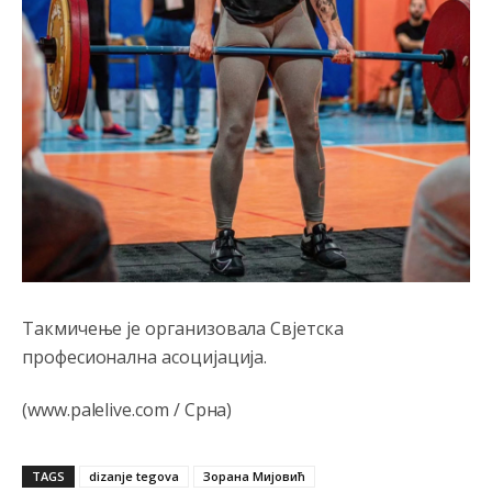
Анонимно2807447
8/6/2026
10:24
Техеран и нинџе по Палама
Анонимно2806721
8/6/2026
11:21
Kosovo je država a manji BH entitet pokrajina.Što se tiče
arapa po Palama i Jahorini,ostavljaju vam pare a vi se
smeškate .Da ne bi možda da vam šalju poštom a da ne
dolaze? Kurko
Анонимно2807791
8/6/2026
11:39
БиХ није гласала да је тзв.Косово држава. Лупаш ко к у
р а ц по самару луди турко.
Такмичење је организовала Свјетска
Анонимно2807895
8/6/2026
12:16
професионална асоцијација.
Dobro zboris 791,ovaj721 dok nije bilo interneta,samo
mu je porodica znala da je glup!
(www.palelive.com / Срна)
Анонимно2807895
8/6/2026
12:18
TAGS
Drzi pod kontrolom tri stvari jezik,karakter i
dizanje tegova
Зорана Мијовић