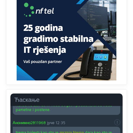
svima fajem,radujem se tudjoj sreci.I ko ima i ko nema
na iso ce mjesto leci!
Анонимно2810587
јуче
11:24
Nije u svijetu problem,nahraniti siromasnd,kako nahraniti
bogate!?
Анонимно2810587
јуче
11:26
Pozdrav,evo hvata me meze.
Анонимно2811968
јуче
11:38
Sta bi rekao
prof.Momcil
o Gigovic?Tako je lepi moj!
Анонимно2811968
јуче
12:34
Ћаскање
Narod ne zeli da ih vode bogati i podobni,narod hoce
pametne i postene.
Анонимно2811968
јуче
12:35
Nema bolesti kao sto je
mrznja.Nema
dara kao sto je