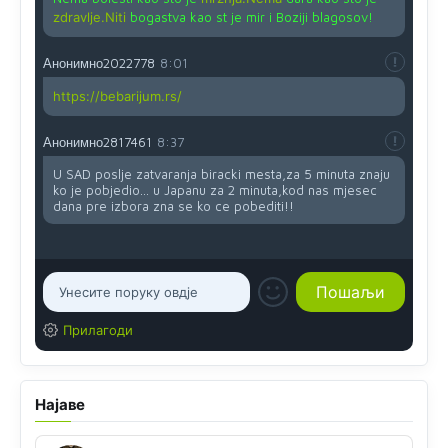
zdravlje.Niti
bogastva kao st je mir i Boziji blagosov!
Анонимно2022778
8:01
https://bebarijum.rs/
Анонимно2817461
8:37
U SAD poslje zatvaranja biracki mesta,za 5 minuta znaju
ko je pobjedio... u Japanu za 2 minuta,kod nas mjesec
dana pre izbora zna se ko ce pobediti!!
Прилагоди
Најаве