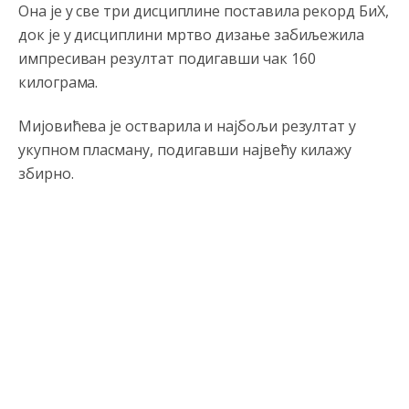
Она је у све три дисциплине поставила рекорд БиХ,
док је у дисциплини мртво дизање забиљежила
импресиван резултат подигавши чак 160
килограма.
Анонимно2806773
8/6/2026
6:56
Мијовићева је остварила и најбољи резултат у
укупном пласману, подигавши највећу килажу
АМЕРИКАНЦИ ДО КРАЈА ГОДИНЕ ОДЛАЗЕ СА
КОСОВА
збирно.
Анонимно2806773
8/6/2026
6:59
Затвара се и база Бондстил, у којој је лета 1999.
године било чак 7.000 војника.
Анонимно2806773
8/6/2026
7:01
Косово више није у моди, Амери се селе у Иран.
Анонимно2806773
8/6/2026
7:05
Војска Србије се враћа на Косово и Метохију.