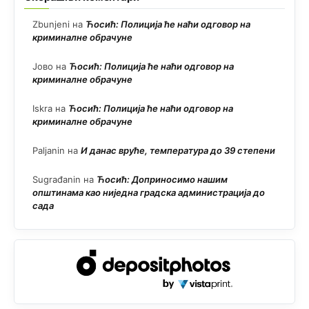
Zbunjeni
на
Ћосић: Полиција ће наћи одговор на
криминалне обрачуне
Јово
на
Ћосић: Полиција ће наћи одговор на
криминалне обрачуне
Iskra
на
Ћосић: Полиција ће наћи одговор на
криминалне обрачуне
Paljanin
на
И данас вруће, температура до 39 степени
Sugrađanin
на
Ћосић: Доприносимо нашим
општинама као ниједна градска администрација до
сада