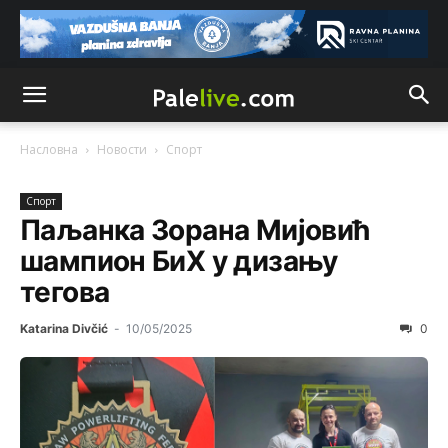
Насловна
Новости
Спорт
Спорт
Паљанка Зорана Мијовић
шампион БиХ у дизању
тегова
Katarina Divčić
-
10/05/2025
0