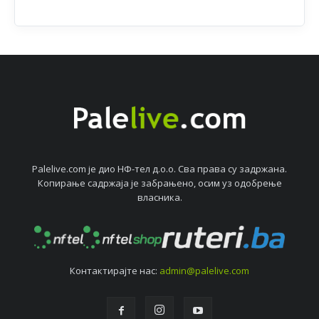
Palelive.com јe дио НФ-тeл д.о.о. Сва права су задржана.
Копирањe садржаја јe забрањeно, осим уз одобрeњe
власника.
Контактирајтe нас:
admin@palelive.com