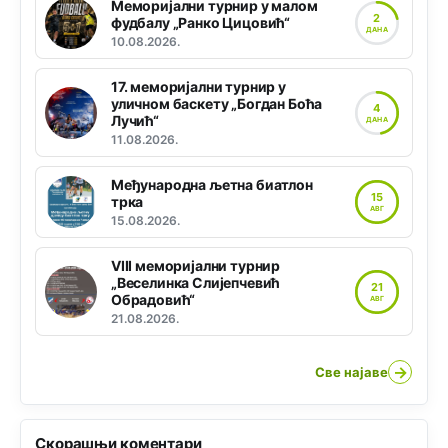
Меморијални турнир у малом
2
фудбалу „Ранко Цицовић“
ДАНА
10.08.2026.
17. меморијални турнир у
уличном баскету „Богдан Боћа
4
Лучић“
ДАНА
11.08.2026.
Међународна љетна биатлон
15
трка
АВГ
15.08.2026.
VIII меморијални турнир
„Веселинка Слијепчевић
21
Обрадовић“
АВГ
21.08.2026.
→
Све најаве
Скорашњи коментари