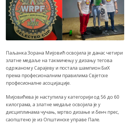
Паљанка Зорана Мијовић освојила је данас четири
златне медаље на такмичењу у дизању тегова
одржаном у Сарајеву и постала шампион БиХ
према професионалним правилима Свјетске
професионалне асоцијације.
Мијовићева је наступила у категорији од 56 до 60
килограма, а златне медаље освојила је у
дисциплинама чучањ, мртво дизање и бенч прес,
саопштено је из Општинске управе Пале.