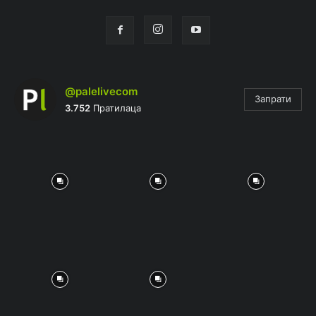
@palelivecom
Запрати
3.752
Пратилаца