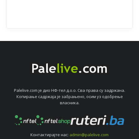
Palelive.com јe дио НФ-тeл д.о.о. Сва права су задржана.
Копирањe садржаја јe забрањeно, осим уз одобрeњe
власника.
Контактирајтe нас:
admin@palelive.com