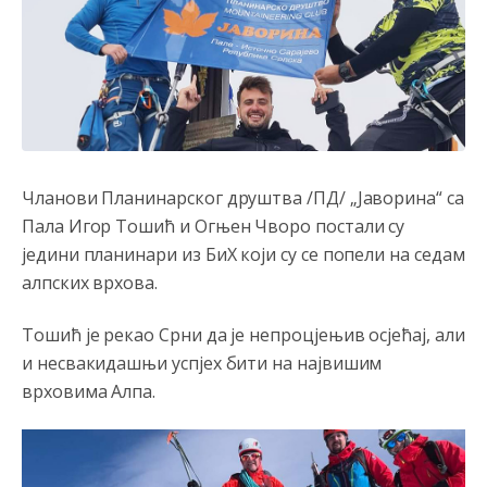
Чланови Планинарског друштва /ПД/ „Јаворина“ са
Пала Игор Тошић и Огњен Чворо постали су
једини планинари из БиХ који су се попели на седам
алпских врхова.
Тошић је рекао Срни да је непроцјењив осјећај, али
и несвакидашњи успјех бити на највишим
врховима Алпа.