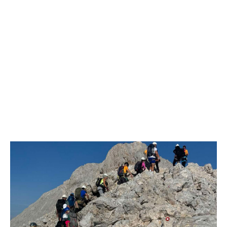
Анонимно2807895
8/6/2026
12:16
Dobro zboris 791,ovaj721 dok nije bilo interneta,samo
mu je porodica znala da je glup!
Анонимно2807895
8/6/2026
12:18
Drzi pod kontrolom tri stvari jezik,karakter i
ponasanje...Uzivotu brani tri stvari:cast,prijatelja i
slabije.Iz
zivota iskljuci tri stvari uvredu,neznanje i
zavist.Sve
dok si ziv gaji tri stvari dobrotu,pamet i
prijateljstvo!!
Анонимно2806721
8/6/2026
12:39
791 BiH nije priznala Kosovo kao nezavisnu državu jer
genocidna tvorevina pravi smetnju a recimo Srbija je
davno
priznala.Na
svakom proizvodu iz Srbije stoji -
uvoznik za Kosovo
Анонимно2806721
8/6/2026
12:45
Sve i da se nekim čudom vojska Srbije "vrati" na
Kosovo-kome će se vratiti? Gdje je dobrodošla i koga
da brani? A imamo vojsku Kosova kojoj želimo svako
dobro i da se što bolje opreme