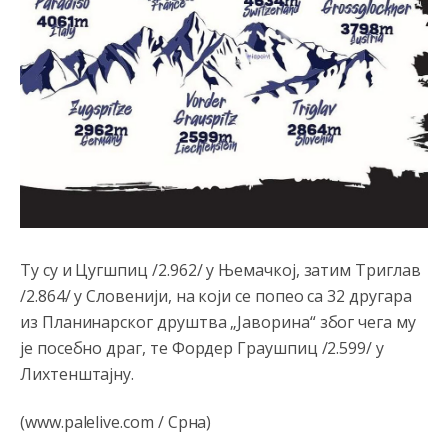
Анонимно2810587
јуче
11:13
Proguglajte
Анонимно2810587
јуче
11:21
O kako su cudni lvi ljudi,uzeli bi sve da mogu...a ja srce
svima fajem,radujem se tudjoj sreci.I ko ima i ko nema
na iso ce mjesto leci!
Анонимно2810587
јуче
11:24
Nije u svijetu problem,nahraniti siromasnd,kako nahraniti
bogate!?
Ту су и Цугшпиц /2.962/ у Њемачкој, затим Триглав
/2.864/ у Словенији, на који се попео са 32 другара
Анонимно2810587
јуче
11:26
из Планинарског друштва „Јаворина“ због чега му
Pozdrav,evo hvata me meze.
је посебно драг, те Фордер Граушпиц /2.599/ у
Лихтенштајну.
Анонимно2811968
јуче
11:38
Sta bi rekao
prof.Momcil
o Gigovic?Tako je lepi moj!
(www.palelive.com / Срна)