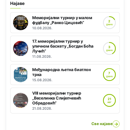
Најаве
Меморијални турнир у малом
2
фудбалу „Ранко Цицовић“
ДАНА
10.08.2026.
17. меморијални турнир у
уличном баскету „Богдан Боћа
3
Лучић“
ДАНА
11.08.2026.
Међународна љетна биатлон
7
трка
ДАНА
15.08.2026.
VIII меморијални турнир
„Веселинка Слијепчевић
21
Обрадовић“
АВГ
21.08.2026.
→
Све најаве