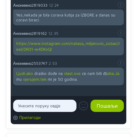
Анонимно2819033
12:24
Yes,nekada je bila corava kutija za IZBORE a danas su
coravi biraci.
Анонимно2819162
12:35
https://www.instagram.com/natasa_miljanovic_zubac/r
eel/DR31-w4DKxQ/
Анонимно2553747
2:53
Ljudi.ako
draško dođe na
vlast.sve
će nam biti đž
aba.Ja
mu
vjerujem.tek
mi je 50 godina.
Прилагоди