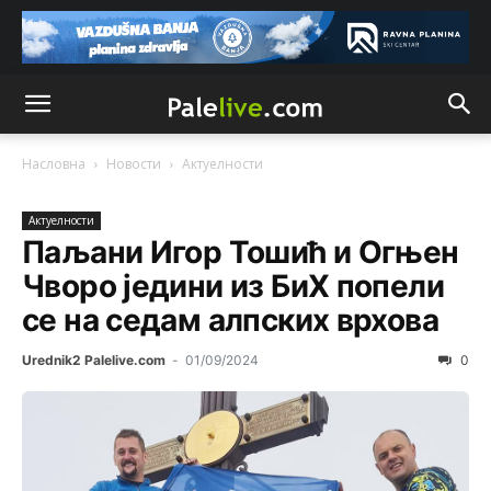
Насловна
Новости
Актуeлности
Актуeлности
Паљани Игор Тошић и Огњен
Чворо једини из БиХ попели
се на седам алпских врхова
Urednik2 Palelive.com
-
01/09/2024
0