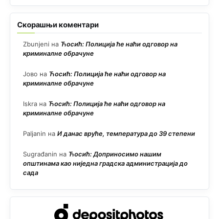
Скорашњи коментари
Zbunjeni
на
Ћосић: Полиција ће наћи одговор на
криминалне обрачуне
Јово
на
Ћосић: Полиција ће наћи одговор на
криминалне обрачуне
Iskra
на
Ћосић: Полиција ће наћи одговор на
криминалне обрачуне
Paljanin
на
И данас вруће, температура до 39 степени
Sugrađanin
на
Ћосић: Доприносимо нашим
општинама као ниједна градска администрација до
сада