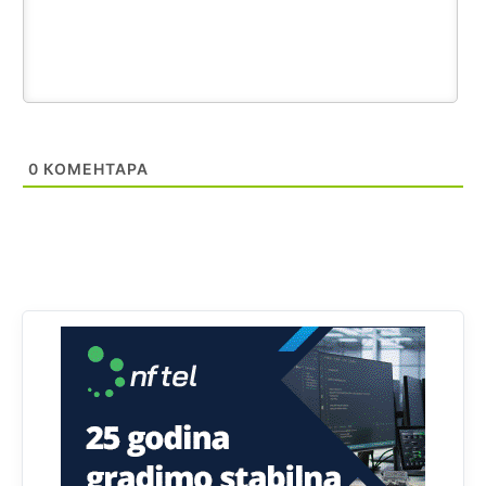
Kosovo je država a manji BH entitet pokrajina.Što se tiče
arapa po Palama i Jahorini,ostavljaju vam pare a vi se
smeškate .Da ne bi možda da vam šalju poštom a da ne
dolaze? Kurko
Анонимно2807791
11:39
БиХ није гласала да је тзв.Косово држава. Лупаш ко к у
0
КОМЕНТАРА
р а ц по самару луди турко.
Анонимно2807895
12:16
Dobro zboris 791,ovaj721 dok nije bilo interneta,samo
mu je porodica znala da je glup!
Анонимно2807895
12:18
Drzi pod kontrolom tri stvari jezik,karakter i
ponasanje...Uzivotu brani tri stvari:cast,prijatelja i
slabije.Iz
zivota iskljuci tri stvari uvredu,neznanje i
zavist.Sve
dok si ziv gaji tri stvari dobrotu,pamet i
prijateljstvo!!
Анонимно2806721
12:39