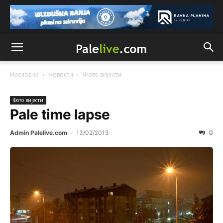
Bosni i Hercegovini
Анонимно2806339
4:23
RS je država ako nisi znao
Анонимно2806339
4:24
Насловна
Новости
Фото вијeсти
RS je država ako nisi znao
Фото вијeсти
Анонимно2806419
4:51
Pale time lapse
биће увек држава за турчина који овде уноси немир
Admin Palelive.com
-
13/02/2013
0
Анонимно2806552
5:39
nije mujo turcin, mujo ue bendasr
Анонимно2806721
6:37
Možete sebi umisliti da je i Kosovo dio Srbije al
nije...probajte ući bez
pasosa.Tako
i
rs.Umisli
li ste da
ste nebeski narod