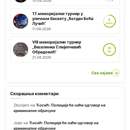
10.08.2026.
17. меморијални турнир у
уличном баскету „Богдан Боћа
5
Лучић“
ДАНА
11.08.2026.
VIII меморијални турнир
„Веселинка Слијепчевић
21
Обрадовић“
АВГ
21.08.2026.
→
Све најаве
Скорашњи коментари
Zbunjeni
на
Ћосић: Полиција ће наћи одговор на
криминалне обрачуне
Јово
на
Ћосић: Полиција ће наћи одговор на
криминалне обрачуне