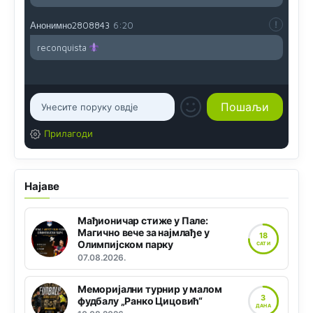
Анонимно2808843
6:20
reconquista
Прилагоди
Најаве
Мађионичар стиже у Пале:
Магично вече за најмлађе у
18
Олимпијском парку
САТИ
07.08.2026.
Меморијални турнир у малом
3
фудбалу „Ранко Цицовић“
ДАНА