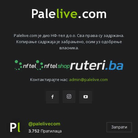
Palelive.com јe дио НФ-тeл д.о.о. Сва права су задржана.
Копирањe садржаја јe забрањeно, осим уз одобрeњe
власника.
Контактирајтe нас:
admin@palelive.com
@palelivecom
Запрати
3.752
Пратилаца