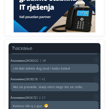
791 BiH nije priznala Kosovo kao nezavisnu državu jer
genocidna tvorevina pravi smetnju a recimo Srbija je
davno
priznala.Na
svakom proizvodu iz Srbije stoji -
uvoznik za Kosovo
Анонимно2806721
12:45
Sve i da se nekim čudom vojska Srbije "vrati" na
Kosovo-kome će se vratiti? Gdje je dobrodošla i koga
da brani? A imamo vojsku Kosova kojoj želimo svako
Ћаскање
dobro i da se što bolje opreme
Анонимно2808202
1:38
i mi tebi želimo dug život i tešku bolest
Анонимно2808216
1:42
Akò se prevede...manji umro nego sto se rodio.
Анонимно2806721
2:27
Kuniocu ide q u guz...