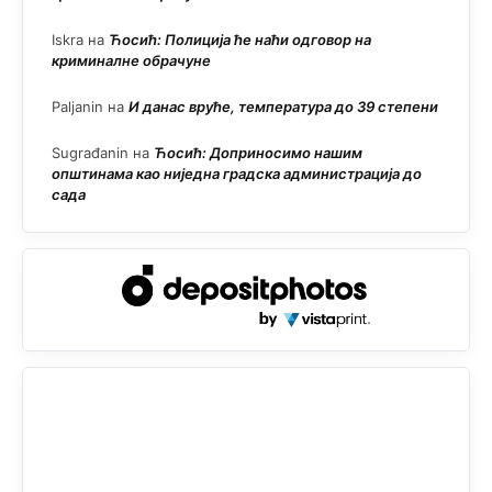
Iskra
на
Ћосић: Полиција ће наћи одговор на
криминалне обрачуне
Paljanin
на
И данас вруће, температура до 39 степени
Sugrađanin
на
Ћосић: Доприносимо нашим
општинама као ниједна градска администрација до
сада