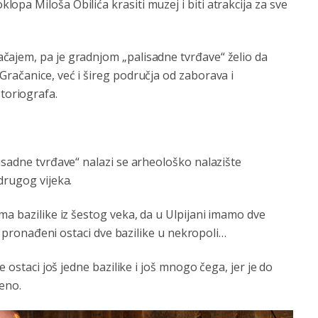
pa Miloša Obilića krasiti muzej i biti atrakcija za sve
čajem, pa je gradnjom „palisadne tvrđave“ želio da
račanice, već i šireg područja od zaborava i
oriografa.
isadne tvrđave“ nalazi se arheološko nalazište
drugog vijeka.
ma bazilike iz šestog veka, da u Ulpijani imamo dve
su pronađeni ostaci dve bazilike u nekropoli…
e ostaci još jedne bazilike i još mnogo čega, jer je do
veno.