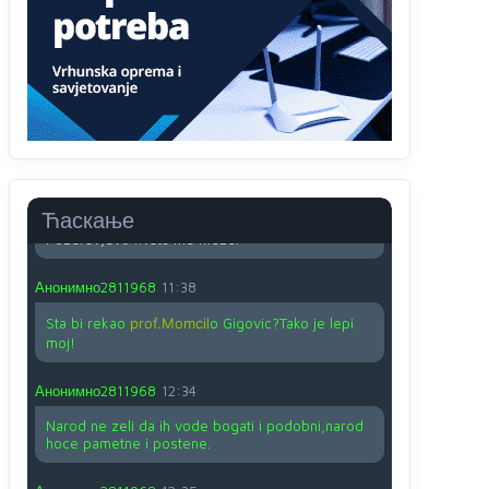
O kako su cudni lvi ljudi,uzeli bi sve da mogu...a
ja srce svima fajem,radujem se tudjoj sreci.I ko
ima i ko nema na iso ce mjesto leci!
Анонимно2810587
11:24
Nije u svijetu problem,nahraniti siromasnd,kako
nahraniti bogate!?
Анонимно2810587
11:26
Ћаскање
Pozdrav,evo hvata me meze.
Анонимно2811968
11:38
Sta bi rekao
prof.Momcil
o Gigovic?Tako je lepi
moj!
Анонимно2811968
12:34
Narod ne zeli da ih vode bogati i podobni,narod
hoce pametne i postene.