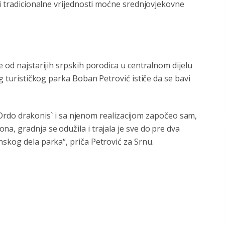
 i tradicionalne vrijednosti moćne srednjovjekovne
 od najstarijih srpskih porodica u centralnom dijelu
eg turističkog parka Boban Petrović ističe da se bavi
.
a `Ordo drakonis` i sa njenom realizacijom započeo sam,
a, gradnja se odužila i trajala je sve do pre dva
skog dela parka“, priča Petrović za Srnu.