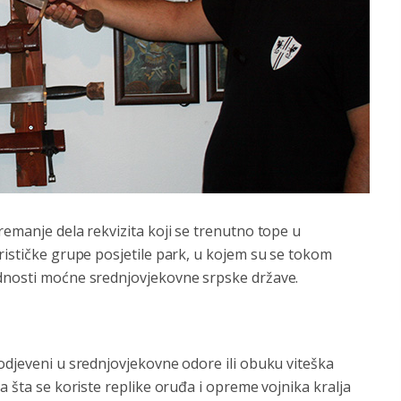
remanje dela rekvizita koji se trenutno tope u
rističke grupe posjetile park, u kojem su se tokom
ednosti moćne srednjovjekovne srpske države.
odjeveni u srednjovjekovne odore ili obuku viteška
a šta se koriste replike oruđa i opreme vojnika kralja