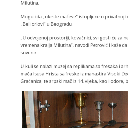
Milutina.
Mogu i da „ukrste mačeve“ istopljene u privatnoj 
„Beli orlovi“ u Beogradu.
„U odvojenoj prostoriji, kovačnici, svi gosti će za 
vremena kralja Milutina“, navodi Petrović i kaže da
suvenir.
U kuli se nalazi muzej sa replikama sa fresaka i arh
mača Isusa Hrista sa freske iz manastira Visoki De
Gračanica, te srpski mač iz 14. vijeka, kao i odore, 