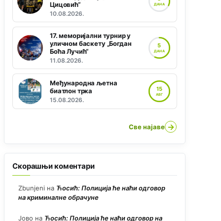
Цицовић“
ДАНА
10.08.2026.
17. меморијални турнир у
уличном баскету „Богдан
5
Боћа Лучић“
ДАНА
11.08.2026.
Међународна љетна
15
биатлон трка
АВГ
15.08.2026.
→
Све најаве
Скорашњи коментари
Zbunjeni
на
Ћосић: Полиција ће наћи одговор
на криминалне обрачуне
Јово
на
Ћосић: Полиција ће наћи одговор на