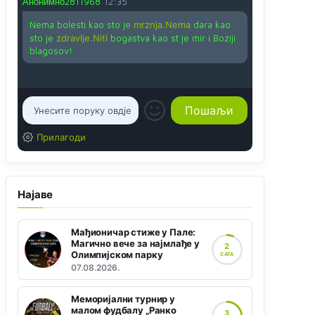
Анонимно2811968
12:35
Nema bolesti kao sto je
mrznja.Nema
dara kao
sto je
zdravlje.Niti
bogastva kao st je mir i Boziji
blagosov!
Прилагоди
Најаве
Мађионичар стиже у Пале:
Магично вече за најмлађе у
2
Олимпијском парку
САТА
07.08.2026.
Меморијални турнир у
малом фудбалу „Ранко
3