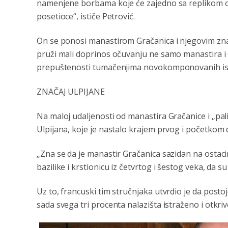
namenjene borbama koje će zajedno sa replikom oklo
posetioce“, ističe Petrović.
On se ponosi manastirom Gračanica i njegovim zna
pruži mali doprinos očuvanju ne samo manastira i G
prepuštenosti tumačenjima novokomponovanih ist
ZNAČAJ ULPIJANE
Na maloj udaljenosti od manastira Gračanice i „pal
Ulpijana, koje je nastalo krajem prvog i početkom 
„Zna se da je manastir Gračanica sazidan na ostaci
bazilike i krstionicu iz četvrtog i šestog veka, da 
Uz to, francuski tim stručnjaka utvrdio je da postoj
sada svega tri procenta nalazišta istraženo i otkri