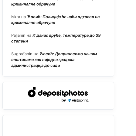
криминалне обрачуне
Iskra
на
Ћосић: Полиција ће наћи одговор на
криминалне обрачуне
Paljanin
на
И данас вруће, температура до 39
степени
Sugrađanin
на
Ћосић: Доприносимо нашим
општинама као ниједна градска
администрација до сада