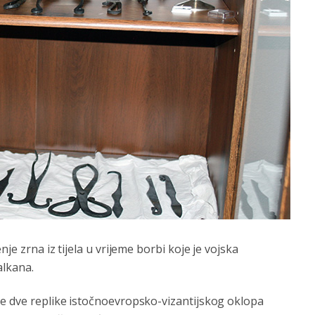
je zrna iz tijela u vrijeme borbi koje je vojska
alkana.
ne dve replike istočnoevropsko-vizantijskog oklopa