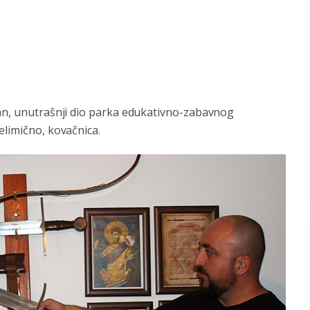
ran, unutrašnji dio parka edukativno-zabavnog
elimično, kovačnica.