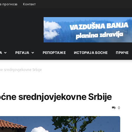
а прогноза
Контакт
А
РEГИЈА
РEПОРТАЖE
ИСТОРИЈА БОСНЕ
ПРИЧЕ
e srednjovjekovne Srbije
oćne srednjovjekovne Srbije
0