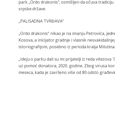
park „Ordo drakonis“, osmišljen da očuva tradiciju
srpske države.
„PALISADNA TVRĐAVA“
„Ordo drakonis“ nikao je na imanju Petrovića, jedne
Kosova, a inicijator gradnje i vlasnik nesvakidašnj
istoriografijom, posebno iz perioda kralja Milutina
„Ideju o parku dali su mi prijatelji iz reda vitezov
uz pomoć donatora, 2020. godine. Zbog virusa koron
meseca, kada je završeno više od 80 odsto građevin