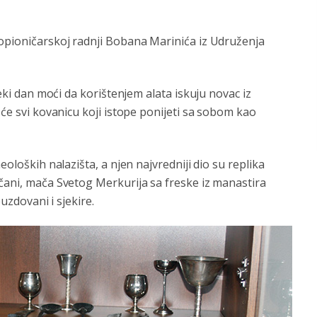
topioničarskoj radnji Bobana Marinića iz Udruženja
neki dan moći da korištenjem alata iskuju novac iz
 će svi kovanicu koji istope ponijeti sa sobom kao
eoloških nalazišta, a njen najvredniji dio su replika
čani, mača Svetog Merkurija sa freske iz manastira
buzdovani i sjekire.