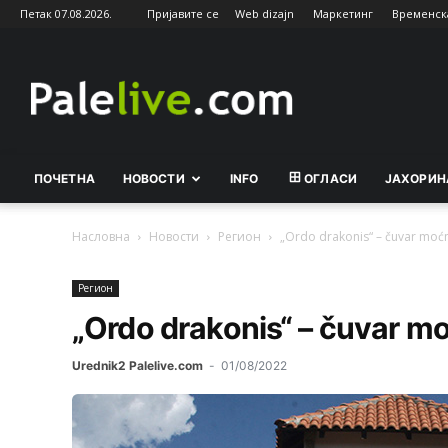
Петак 07.08.2026.
Пријавите се
Web dizajn
Маркетинг
Временск
Palelive.com
ПОЧЕТНА
НОВОСТИ
INFO
ОГЛАСИ
ЈАХОРИН
Насловна
Новости
Рeгион
„Ordo drakonis“ – čuvar moćn
Рeгион
„Ordo drakonis“ – čuvar m
Urednik2 Palelive.com
-
01/08/2022