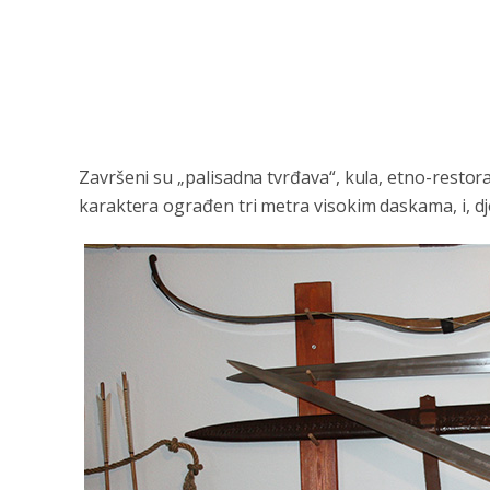
Završeni su „palisadna tvrđava“, kula, etno-resto
karaktera ograđen tri metra visokim daskama, i, dj