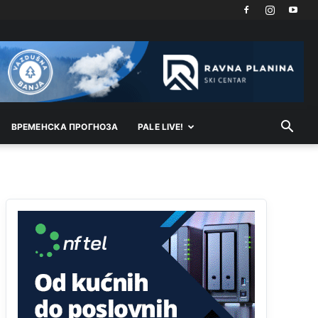
Akò se prevede...manji umro nego sto se rodio.
Анонимно2806721
јуче
2:27
Kuniocu ide q u guz...
Анонимно2808843
јуче
6:20
reconquista
ВРEМEНСКА ПРОГНОЗА
PALE LIVE!
Анонимно2810587
11:11
Evo dasak vijetra s Romanije,neko iz publike
povika,ma pusti ih ciganija...pocetkom ovog
vjeka,neko rece za Radovana i Ratka kaki su oni
srbi...i poce dalje da besjedi znam ja dobro sta je
bilo u Ag-ci...
Анонимно2810587
11:13
Proguglajte
Анонимно2810587
11:21