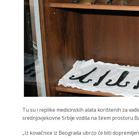
Tu su i replike medicinskih alata korištenih za vađen
srednjovjekovne Srbije vodila na širem prostoru B
„Iz kovačnice iz Beograda ubrzo će biti dopremlje