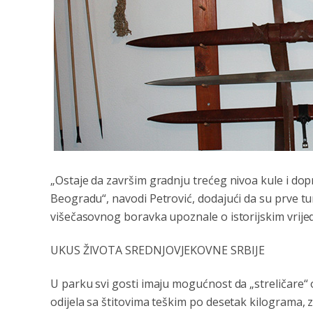
„Ostaje da završim gradnju trećeg nivoa kule i dop
Beogradu“, navodi Petrović, dodajući da su prve tu
višečasovnog boravka upoznale o istorijskim vrij
UKUS ŽIVOTA SREDNJOVJEKOVNE SRBIJE
U parku svi gosti imaju mogućnost da „streličare“ 
odijela sa štitovima teškim po desetak kilograma, z