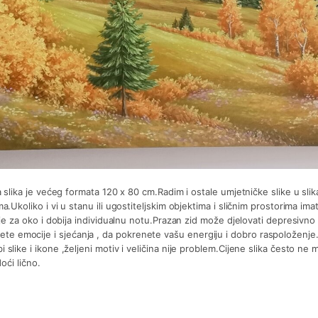
 slika je većeg formata 120 x 80 cm.Radim i ostale umjetničke slike u slikar
.Ukoliko i vi u stanu ili ugostiteljskim objektima i sličnim prostorima ima
r je za oko i dobija individualnu notu.Prazan zid može djelovati depresiv
e emocije i sjećanja , da pokrenete vašu energiju i dobro raspoloženje.
slike i ikone ,željeni motiv i veličina nije problem.Cijene slika često ne 
oći lično.