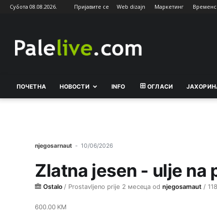
Субота 08.08.2026.
Пријавите се
Web dizajn
Маркетинг
Временс
Palelive.com
ПОЧЕТНА
НОВОСТИ
INFO
ОГЛАСИ
ЈАХОРИН
njegosarnaut
-
10/06/2026
Zlatna jesen - ulje na 
Ostalo
/
Prostavljeno prije 2 месеца
od
njegosarnaut
/ 11
600.00 KM