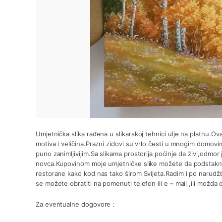
Umjetnička slika rađena u slikarskoj tehnici ulje na platnu.Ova
motiva i veličina.Prazni zidovi su vrlo česti u mnogim domovima
puno zanimljivijim.Sa slikama prostorija poćinje da živi,odmo
novca.Kupovinom moje umjetničke slike možete da podstaknet
restorane kako kod nas tako širom Svijeta.Radim i po narudžbi 
se možete obratiti na pomenuti telefon ili e – mail ,ili možda d
Za eventualne dogovore :