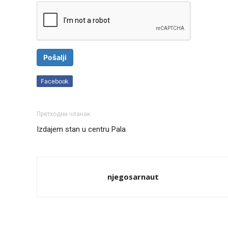
Pošalji
Facebook
Претходни чланак
Izdajem stan u centru Pala
njegosarnaut