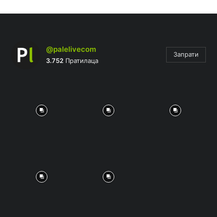
@palelivecom
Запрати
3.752
Пратилаца