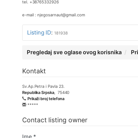
tel. +38765332926
e-mail : njegosarnaut@gmail.com
Listing ID
:
181938
Pregledaj sve oglase ovog korisnika
Pr
Kontakt
Sv.Ap.Petra i Pavla 23.
Republika Srpska
,
75440
Prikaži broj telefona
*****
Contact listing owner
Ime
*