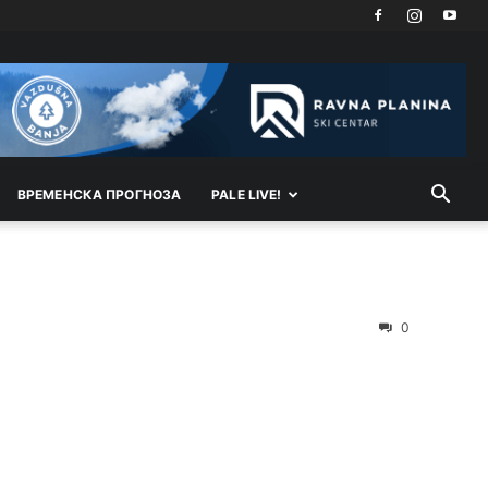
ВРEМEНСКА ПРОГНОЗА
PALE LIVE!
0