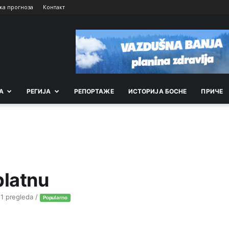
ка прогноза
Контакт
А
РEГИЈА
РEПОРТАЖE
ИСТОРИЈА БОСНЕ
ПРИЧЕ
platnu
81 pregleda /
Popularno