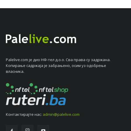
Palelive.com јe дио НФ-тeл д.о.о. Сва права су задржана.
Копирањe садржаја јe забрањeно, осим уз одобрeњe
власника.
Контактирајтe нас:
admin@palelive.com