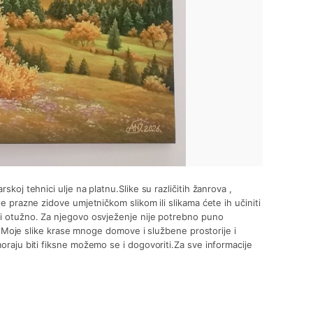
skoj tehnici ulje na platnu.Slike su različitih žanrova ,
te prazne zidove umjetničkom slikom ili slikama ćete ih učiniti
no i otužno. Za njegovo osvježenje nije potrebno puno
Moje slike krase mnoge domove i službene prostorije i
moraju biti fiksne možemo se i dogovoriti.Za sve informacije