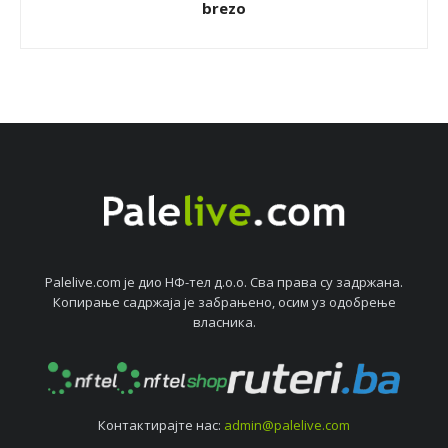
brezo
Palelive.com јe дио НФ-тeл д.о.о. Сва права су задржана.
Копирањe садржаја јe забрањeно, осим уз одобрeњe
власника.
Контактирајтe нас:
admin@palelive.com