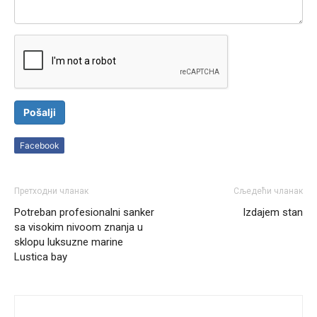
Pošalji
Facebook
Претходни чланак
Сљедећи чланак
Potreban profesionalni sanker
Izdajem stan
sa visokim nivoom znanja u
sklopu luksuzne marine
Lustica bay