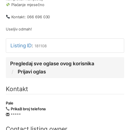
Plaćanje mjesečno
Kontakt: 066 696 030
Useljiv odmah!
Listing ID
:
181108
Pregledaj sve oglase ovog korisnika
Prijavi oglas
Kontakt
Pale
Prikaži broj telefona
*****
Contact listing owner