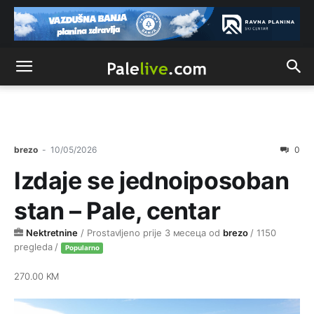
brezo
-
10/05/2026
0
Izdaje se jednoiposoban
stan – Pale, centar
Nektretnine
/
Prostavljeno prije 3 месеца
od
brezo
/ 1150
pregleda /
Popularno
270.00 KM