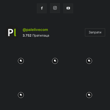
@palelivecom
Запрати
3.752
Пратилаца