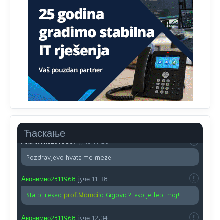
Анонимно2810587
јуче
11:13
Proguglajte
Анонимно2810587
јуче
11:21
O kako su cudni lvi ljudi,uzeli bi sve da mogu...a ja srce
svima fajem,radujem se tudjoj sreci.I ko ima i ko nema
na iso ce mjesto leci!
Анонимно2810587
јуче
11:24
Nije u svijetu problem,nahraniti siromasnd,kako nahraniti
bogate!?
Ћаскање
Анонимно2810587
јуче
11:26
Pozdrav,evo hvata me meze.
Анонимно2811968
јуче
11:38
Sta bi rekao
prof.Momcil
o Gigovic?Tako je lepi moj!
Анонимно2811968
јуче
12:34