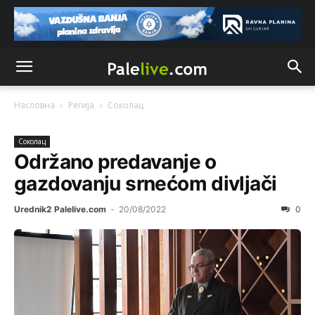
Насловна
Регија
Соколац
Соколац
Održano predavanje o
gazdovanju srnećom divljači
Urednik2 Palelive.com
-
20/08/2022
0