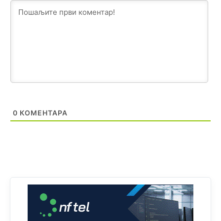
Анонимно2808202
8/6/2026
1:38
i mi tebi želimo dug život i tešku bolest
Анонимно2808216
8/6/2026
1:42
Akò se prevede...manji umro nego sto se rodio.
Анонимно2806721
8/6/2026
2:27
Kuniocu ide q u guz...
0
КОМЕНТАРА
Анонимно2808843
8/6/2026
6:20
reconquista
Анонимно2810587
јуче
11:11
Evo dasak vijetra s Romanije,neko iz publike povika,ma
pusti ih ciganija...pocetkom ovog vjeka,neko rece za
Radovana i Ratka kaki su oni srbi...i poce dalje da
besjedi znam ja dobro sta je bilo u Ag-ci...