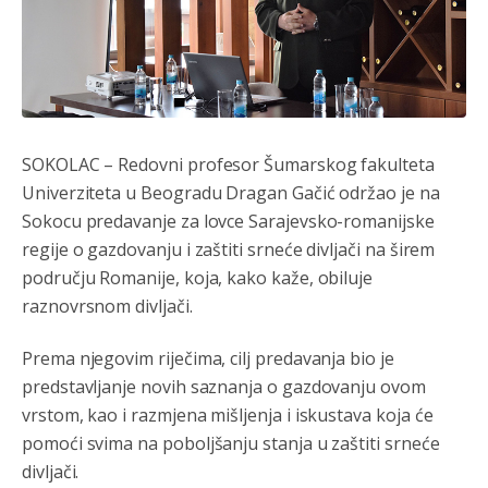
SOKOLAC – Redovni profesor Šumarskog fakulteta
Univerziteta u Beogradu Dragan Gačić održao je na
Sokocu predavanje za lovce Sarajevsko-romanijske
regije o gazdovanju i zaštiti srneće divljači na širem
području Romanije, koja, kako kaže, obiluje
raznovrsnom divljači.
Prema njegovim riječima, cilj predavanja bio je
predstavljanje novih saznanja o gazdovanju ovom
vrstom, kao i razmjena mišljenja i iskustava koja će
pomoći svima na poboljšanju stanja u zaštiti srneće
divljači.