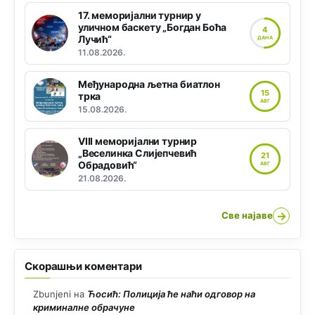
17. меморијални турнир у
уличном баскету „Богдан Боћа
4
Лучић“
ДАНА
11.08.2026.
Међународна љетна биатлон
15
трка
АВГ
15.08.2026.
VIII меморијални турнир
„Веселинка Слијепчевић
21
Обрадовић“
АВГ
21.08.2026.
→
Све најаве
Скорашњи коментари
Zbunjeni
на
Ћосић: Полиција ће наћи одговор на
криминалне обрачуне