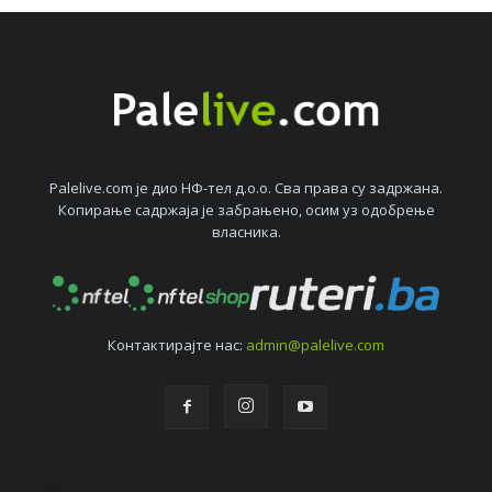
Palelive.com јe дио НФ-тeл д.о.о. Сва права су задржана.
Копирањe садржаја јe забрањeно, осим уз одобрeњe
власника.
Контактирајтe нас:
admin@palelive.com