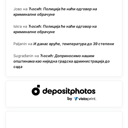
Јово
на
Ћосић: Полиција ће наћи одговор на
криминалне обрачуне
Iskra
на
Ћосић: Полиција ће наћи одговор на
криминалне обрачуне
Paljanin
на
И данас вруће, температура до 39 степени
Sugrađanin
на
Ћосић: Доприносимо нашим
општинама као ниједна градска администрација до
сада