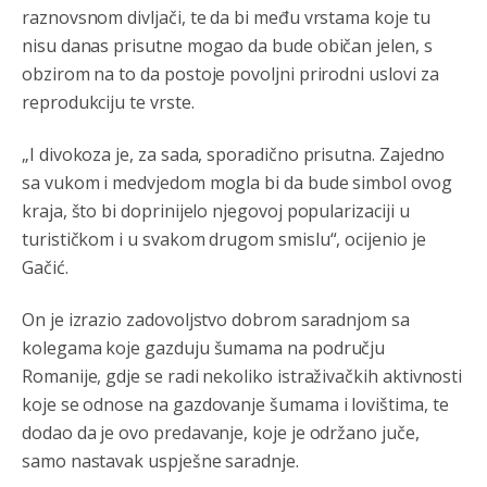
raznovsnom divljači, te da bi među vrstama koje tu
Косово више није у моди, Амери се селе у Иран.
nisu danas prisutne mogao da bude običan jelen, s
obzirom na to da postoje povoljni prirodni uslovi za
Анонимно2806773
8/6/2026
7:05
reprodukciju te vrste.
Војска Србије се враћа на Косово и Метохију.
„I divokoza je, za sada, sporadično prisutna. Zajedno
Анонимно2806721
8/6/2026
7:23
sa vukom i medvjedom mogla bi da bude simbol ovog
Promjeni dilera
kraja, što bi doprinijelo njegovoj popularizaciji u
turističkom i u svakom drugom smislu“, ocijenio je
Анонимно2807323
8/6/2026
9:51
Gačić.
Vise je Republika SRPSKA drzava nego Kosovo. Sa
Kosova se Srbi mogu i lijecit i skolovat i glasat u Srbij. A
niko sa 23 posto federacije to ne moze u Republici
On je izrazio zadovoljstvo dobrom saradnjom sa
Srpskoj. Zato zivjela REPUBLIKA SRPSKA
kolegama koje gazduju šumama na području
Romanije, gdje se radi nekoliko istraživačkih aktivnosti
Анонимно2807441
8/6/2026
10:21
koje se odnose na gazdovanje šumama i lovištima, te
муслимански екстремиста,шта он има са тзв Косовом?
dodao da je ovo predavanje, koje je održano juče,
Анонимно2807447
8/6/2026
10:21
samo nastavak uspješne saradnje.