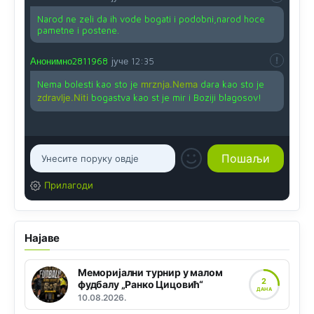
Narod ne zeli da ih vode bogati i podobni,narod hoce
pametne i postene.
Анонимно2811968
јуче
12:35
Nema bolesti kao sto je
mrznja.Nema
dara kao sto je
zdravlje.Niti
bogastva kao st je mir i Boziji blagosov!
Прилагоди
Најаве
Меморијални турнир у малом
2
фудбалу „Ранко Цицовић“
ДАНА
10.08.2026.