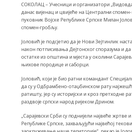
СОКОЛАЦ – Учесници и организатори „Видовда
данас вијенац и цвијеће на Централни спомен-
пуковник Војске Републике Српске Милан Јоло
спомен-гробљу.
Јоловић је подсјетио да је Нови Зејтинлик наст
након потписивања Дејтонског споразума и да с
остатке из општина и мјеста у околини Сарајев
њихове породице и саборци.
Јоловић, који је био ратни командант Специјал
да су у Одбрамбено-отаџбинском рату најжешћ
ратишту, јер су историјски и кроз претходне р
раздвоје српски народ ријеком Дрином.
„Сарајевски Срби су поднијели највеће жртве 
Републике Српске, захваљујући највећој текови
заокруживање наше територије“, рекао је Јоло