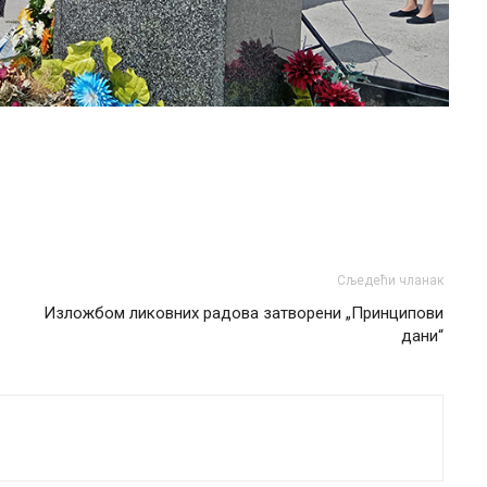
Сљедећи чланак
Изложбом ликовних радова затворени „Принципови
дани“