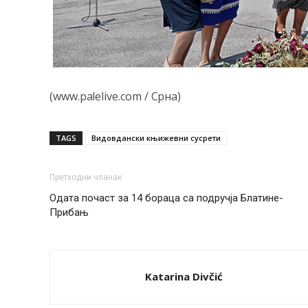
(www.palelive.com / Срна)
TAGS
Видовдански књижевни сусрети
Претходни чланак
Одата почаст за 14 бораца са подручја Блатине-
Прибањ
Katarina Divčić