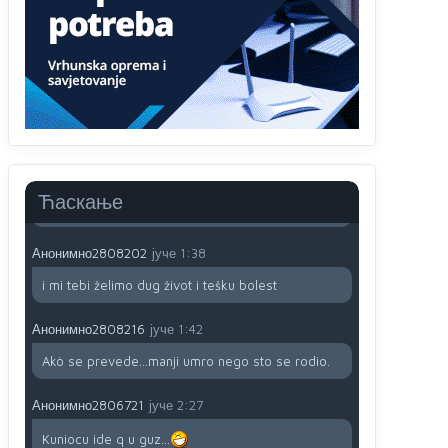
Анонимно2806721
јуче
12:39
791 BiH nije priznala Kosovo kao nezavisnu
državu jer genocidna tvorevina pravi smetnju a
recimo Srbija je davno
priznala.Na
svakom
proizvodu iz Srbije stoji -uvoznik za Kosovo
Анонимно2806721
јуче
12:45
Sve i da se nekim čudom vojska Srbije "vrati" na
Kosovo-kome će se vratiti? Gdje je dobrodošla i
koga da brani? A imamo vojsku Kosova kojoj
Ћаскање
želimo svako dobro i da se što bolje opreme
Анонимно2808202
јуче
1:38
i mi tebi želimo dug život i tešku bolest
Анонимно2808216
јуче
1:42
Akò se prevede...manji umro nego sto se rodio.
Анонимно2806721
јуче
2:27
Kuniocu ide q u guz...