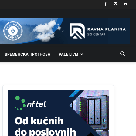
Kosovo je država a manji BH entitet pokrajina.Što
se tiče arapa po Palama i Jahorini,ostavljaju vam
pare a vi se smeškate .Da ne bi možda da vam
šalju poštom a da ne dolaze? Kurko
Анонимно2807791
јуче
11:39
БиХ није гласала да је тзв.Косово држава.
Лупаш ко к у р а ц по самару луди турко.
ВРEМEНСКА ПРОГНОЗА
PALE LIVE!
Анонимно2807895
јуче
12:16
Dobro zboris 791,ovaj721 dok nije bilo
interneta,samo mu je porodica znala da je glup!
Анонимно2807895
јуче
12:18
Drzi pod kontrolom tri stvari jezik,karakter i
ponasanje...Uzivotu brani tri stvari:cast,prijatelja i
slabije.Iz
zivota iskljuci tri stvari uvredu,neznanje
i
zavist.Sve
dok si ziv gaji tri stvari
dobrotu,pamet i prijateljstvo!!