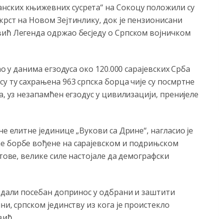
нских књижевних сусрета“ на Сокоцу положили су
крст на Новом Зејтинлику, док је пензионисани
вић Легенда одржао бесједу о Српском војничком
ао у данима егзодуса око 120.000 сарајевских Срба
у ту сахрањена 963 српска борца чије су посмртне
а, уз незапамћен егзодус у цивилизацији, пренијеле
не елитне јединице „Вукови са Дрине“, нагласио је
е борбе вођене на сарајевском и подрињском
атове, велике силе настојале да демографски
и дали посебан допринос у одбрани и заштити
ни, српском јединству из кога је проистекло
вић.