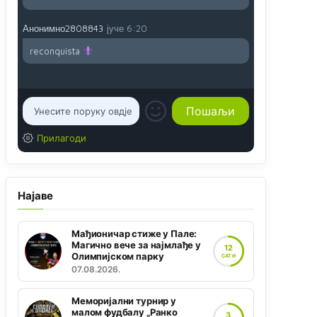
Анонимно2808843
јуче
6:20
reconquista
Прилагоди
Најаве
Мађионичар стиже у Пале:
Магично вече за најмлађе у
12
Олимпијском парку
САТИ
07.08.2026.
Меморијални турнир у
малом фудбалу „Ранко
3