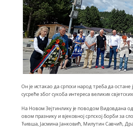
Он је истакао да српски народ треба да остане 
сусреће због сукоба интереса великих свјетски
На Новом Зејтинлику је поводом Видовдана одр
овом празнику и вјековној српској борби за с
Ћивша, Јасмина Јанковић, Милутин Савчић, Др