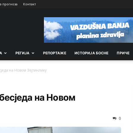
а прогноза
Контакт
А
РEГИЈА
РEПОРТАЖE
ИСТОРИЈА БОСНЕ
ПРИЧЕ
једа на Новом Зејтинлику
бесједа на Новом
0