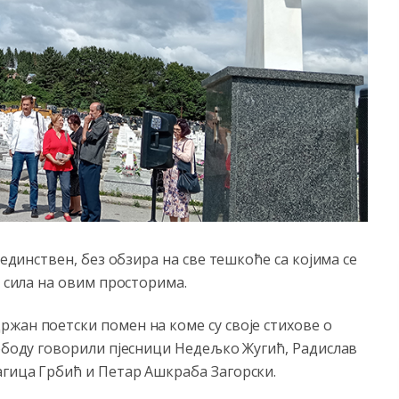
јединствен, без обзира на све тешкоће са којима се
х сила на овим просторима.
жан поетски помен на коме су своје стихове о
лободу говорили пјесници Недељко Жугић, Радислав
агица Грбић и Петар Ашкраба Загорски.