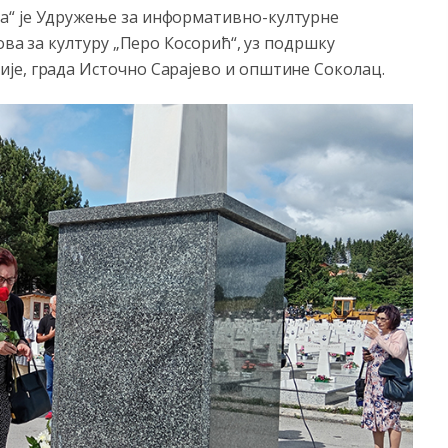
а“ је Удружење за информативно-културне
ова за културу „Перо Косорић“, уз подршку
је, града Источно Сарајево и општине Соколац.