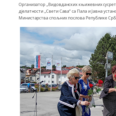
Организатор „Видовданских књижевних сусрет
дјелатности „Свети Сава“ са Пала и Јавна устан
Министарства спољних послова Републике Срби