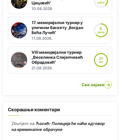
Цицовић“
ДАНА
10.08.2026.
17. меморијални турнир у
уличном баскету „Богдан
5
Боћа Лучић“
ДАНА
11.08.2026.
VIII меморијални турнир
„Веселинка Слијепчевић
21
Обрадовић“
АВГ
21.08.2026.
→
Све најаве
Скорашњи коментари
Zbunjeni
на
Ћосић: Полиција ће наћи одговор
на криминалне обрачуне