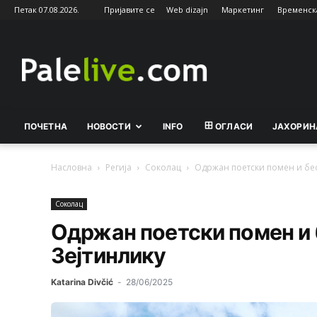
Петак 07.08.2026.
Пријавите се
Web dizajn
Маркетинг
Временск
Palelive.com
ПОЧЕТНА
НОВОСТИ
INFO
ОГЛАСИ
ЈАХОРИН
Насловна
Регија
Соколац
Одржан поетски помен и бес
Соколац
Одржан поетски помен и 
Зејтинлику
Katarina Divčić
-
28/06/2025