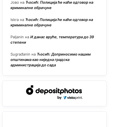
Јово
на
Ћосић: Полиција ће наћи одговор на
криминалне обрачуне
Iskra
на
Ћосић: Полиција ће наћи одговор на
криминалне обрачуне
Paljanin
на
И данас вруће, температура до 39
степени
Sugrađanin
на
Ћосић: Доприносимо нашим
општинама као ниједна градска
администрација до сада