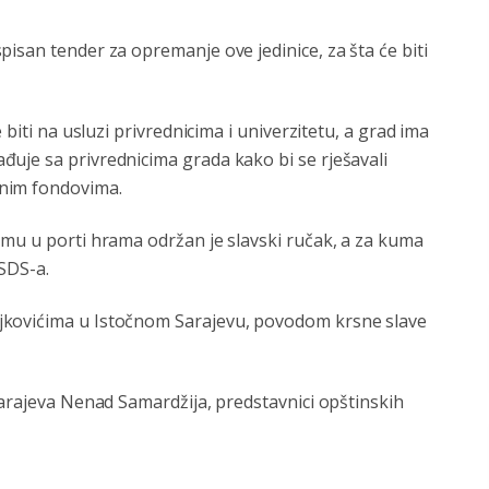
isan tender za opremanje ove jedinice, za šta će biti
 biti na usluzi privrednicima i univerzitetu, a grad ima
uje sa privrednicima grada kako bi se rješavali
nim fondovima.
omu u porti hrama održan je slavski ručak, a za kuma
SDS-a.
jkovićima u Istočnom Sarajevu, povodom krsne slave
Sarajeva Nenad Samardžija, predstavnici opštinskih