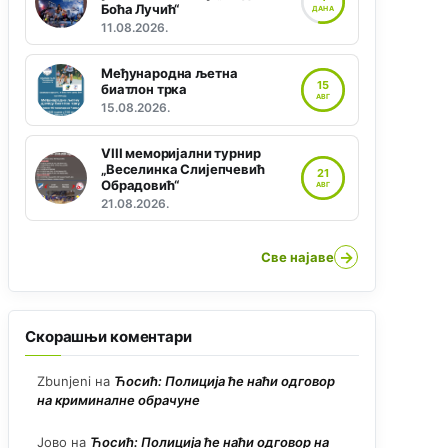
Боћа Лучић“
ДАНА
11.08.2026.
Међународна љетна
15
биатлон трка
АВГ
15.08.2026.
VIII меморијални турнир
„Веселинка Слијепчевић
21
Обрадовић“
АВГ
21.08.2026.
→
Све најаве
Скорашњи коментари
Zbunjeni
на
Ћосић: Полиција ће наћи одговор
на криминалне обрачуне
Јово
на
Ћосић: Полиција ће наћи одговор на