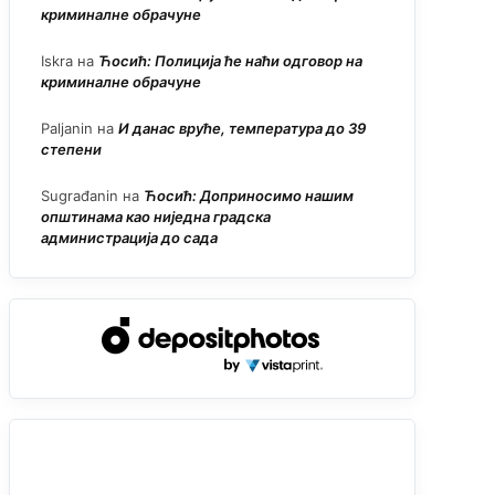
криминалне обрачуне
Iskra
на
Ћосић: Полиција ће наћи одговор на
криминалне обрачуне
Paljanin
на
И данас вруће, температура до 39
степени
Sugrađanin
на
Ћосић: Доприносимо нашим
општинама као ниједна градска
администрација до сада