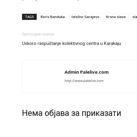
TAGS
Boris Banduka
Istočno Sarajevo
Krsna slava
sl
Претходни чланак
Uskoro raspuštanje kolektivnog centra u Karakaju
Admin Palelive.com
http://www.palelive.com
Нeма објава за приказати