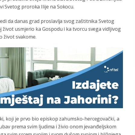
i Svetog proroka Ilije na Sokocu.
edi da danas grad proslavlja svog zaštitnika Svetog
 život usmjerio ka Gospodu i ka tvorcu svega vidljivog
ao život svakome.
i, koji je prvo bio episkop zahumsko-hercegovački, a
e ljubav prema svim ljudima i živio onom jevanđeljskom
Boga svim srcem svojim i svom dušom svojom i bližnjega