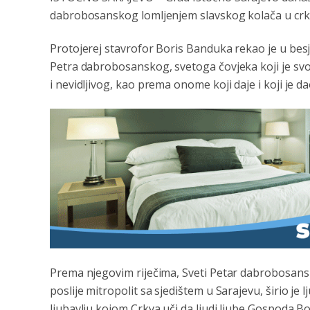
dabrobosanskog lomljenjem slavskog kolača u crkv
Protojerej stavrofor Boris Banduka rekao je u besj
Petra dabrobosanskog, svetoga čovjeka koji je svoj
i nevidljivog, kao prema onome koji daje i koji je d
Prema njegovim riječima, Sveti Petar dabrobosansk
poslije mitropolit sa sjedištem u Sarajevu, širio j
ljubavlju kojom Crkva uči da ljudi ljube Gospoda 