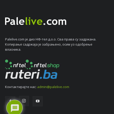
Palelive.com јe дио НФ-тeл д.о.о. Сва права су задржана.
Копирањe садржаја јe забрањeно, осим уз одобрeњe
власника.
Контактирајтe нас:
admin@palelive.com