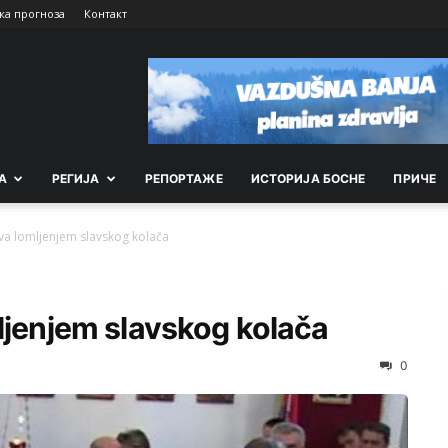
ка прогноза
Контакт
А
РEГИЈА
РEПОРТАЖE
ИСТОРИЈА БОСНЕ
ПРИЧЕ
ava lomljenjem slavskog kolača
ljenjem slavskog kolača
0