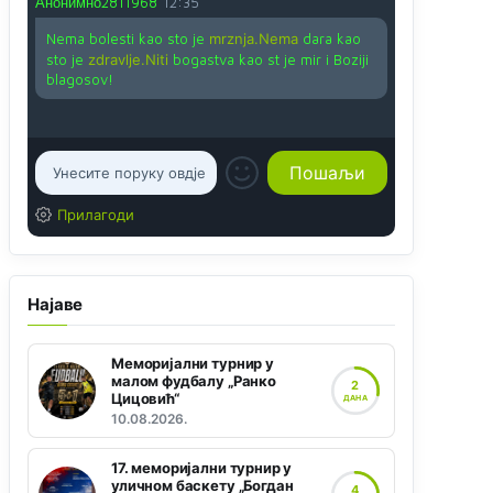
Анонимно2811968
12:35
Nema bolesti kao sto je
mrznja.Nema
dara kao
sto je
zdravlje.Niti
bogastva kao st je mir i Boziji
blagosov!
Прилагоди
Најаве
Меморијални турнир у
малом фудбалу „Ранко
2
Цицовић“
ДАНА
10.08.2026.
17. меморијални турнир у
уличном баскету „Богдан
4