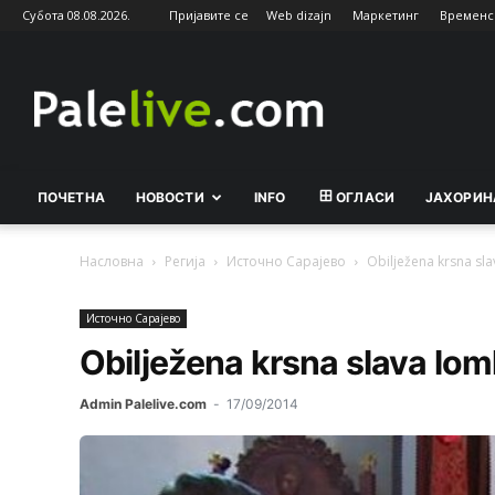
Субота 08.08.2026.
Пријавите се
Web dizajn
Маркетинг
Временс
Palelive.com
ПОЧЕТНА
НОВОСТИ
INFO
ОГЛАСИ
ЈАХОРИН
Насловна
Регија
Источно Сарајево
Obilježena krsna sl
Источно Сарајево
Obilježena krsna slava lom
Admin Palelive.com
-
17/09/2014