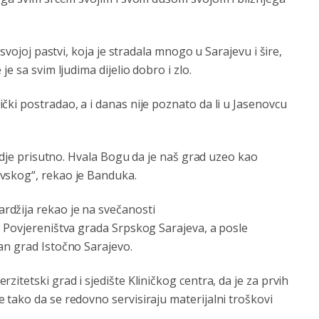
svojoj pastvi, koja je stradala mnogo u Sarajevu i šire,
e sa svim ljudima dijelio dobro i zlo.
ki postradao, a i danas nije poznato da li u Jasenovcu
ovdje prisutno. Hvala Bogu da je naš grad uzeo kao
vskog“, rekao je Banduka.
džija rekao je na svečanosti
m Povjereništva grada Srpskog Sarajeva, a posle
an grad Istočno Sarajevo.
itetski grad i sjedište Kliničkog centra, da je za prvih
tako da se redovno servisiraju materijalni troškovi