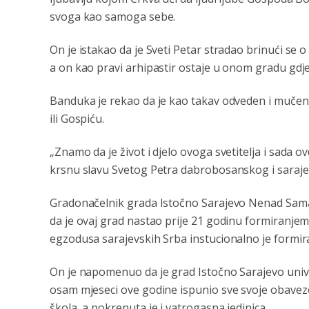
svoga kao samoga sebe.
On je istakao da je Sveti Petar stradao brinući se o 
a on kao pravi arhipastir ostaje u onom gradu gdje j
Banduka je rekao da je kao takav odveden i mučenič
ili Gospiću.
„Znamo da je život i djelo ovoga svetitelja i sada 
krsnu slavu Svetog Petra dabrobosanskog i saraje
Gradonačelnik grada Istočno Sarajevo Nenad Samar
da je ovaj grad nastao prije 21 godinu formiranje
egzodusa sarajevskih Srba instucionalno je formir
On je napomenuo da je grad Istočno Sarajevo univerz
osam mjeseci ove godine ispunio sve svoje obaveze 
škola, a pokrenuta je i vatrogasna jedinica.