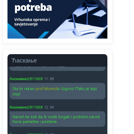
O kako su cudni lvi ljudi,uzeli bi sve da mogu...a
ja srce svima fajem,radujem se tudjoj sreci.I ko
ima i ko nema na iso ce mjesto leci!
Анонимно2810587
11:24
Nije u svijetu problem,nahraniti siromasnd,kako
nahraniti bogate!?
Анонимно2810587
11:26
Ћаскање
Pozdrav,evo hvata me meze.
Анонимно2811968
11:38
Sta bi rekao
prof.Momcil
o Gigovic?Tako je lepi
moj!
Анонимно2811968
12:34
Narod ne zeli da ih vode bogati i podobni,narod
hoce pametne i postene.