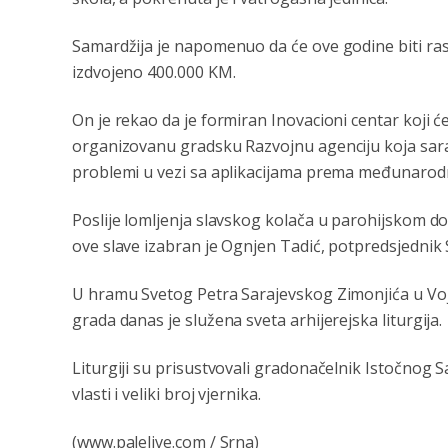
Samardžija je napomenuo da će ove godine biti rasp
izdvojeno 400.000 KM.
On je rekao da je formiran Inovacioni centar koji će
organizovanu gradsku Razvojnu agenciju koja sarađ
problemi u vezi sa aplikacijama prema međunarod
Poslije lomljenja slavskog kolača u parohijskom d
ove slave izabran je Ognjen Tadić, potpredsjednik 
U hramu Svetog Petra Sarajevskog Zimonjića u Vo
grada danas je služena sveta arhijerejska liturgija.
Liturgiji su prisustvovali gradonačelnik Istočnog 
vlasti i veliki broj vjernika.
(www.palelive.com / Srna)