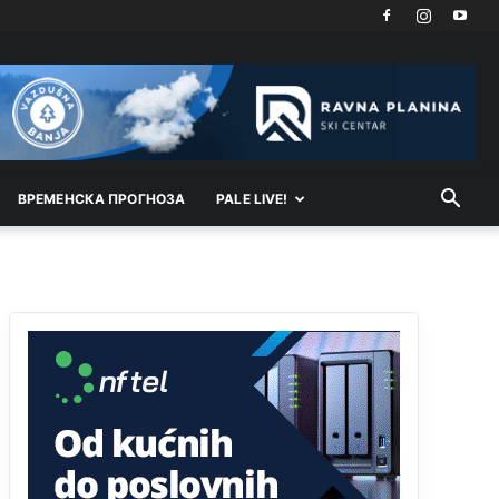
Akò se prevede...manji umro nego sto se rodio.
Анонимно2806721
јуче
2:27
Kuniocu ide q u guz...
Анонимно2808843
јуче
6:20
reconquista
ВРEМEНСКА ПРОГНОЗА
PALE LIVE!
Анонимно2810587
11:11
Evo dasak vijetra s Romanije,neko iz publike
povika,ma pusti ih ciganija...pocetkom ovog
vjeka,neko rece za Radovana i Ratka kaki su oni
srbi...i poce dalje da besjedi znam ja dobro sta je
bilo u Ag-ci...
Анонимно2810587
11:13
Proguglajte
Анонимно2810587
11:21