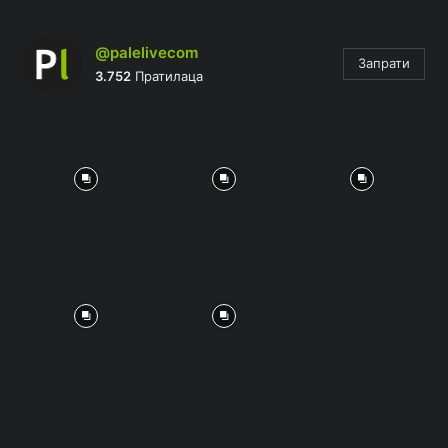
@palelivecom
Запрати
3.752
Пратилаца