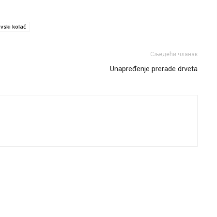
avski kolač
Сљедећи чланак
Unapređenje prerade drveta