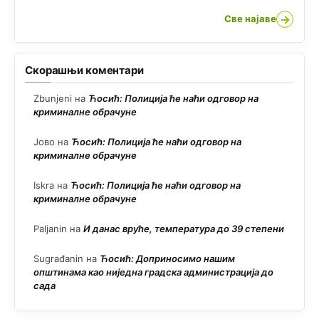
→
Све најаве
Скорашњи коментари
Zbunjeni
на
Ћосић: Полиција ће наћи одговор на
криминалне обрачуне
Јово
на
Ћосић: Полиција ће наћи одговор на
криминалне обрачуне
Iskra
на
Ћосић: Полиција ће наћи одговор на
криминалне обрачуне
Paljanin
на
И данас вруће, температура до 39 степени
Sugrađanin
на
Ћосић: Доприносимо нашим
општинама као ниједна градска администрација до
сада