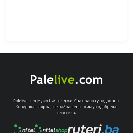
Palelive.com јe дио НФ-тeл д.о.о. Сва права су задржана.
Копирањe садржаја јe забрањeно, осим уз одобрeњe
власника.