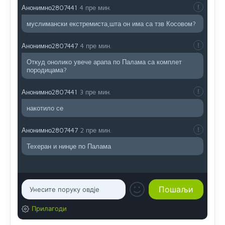
Анонимно2807441
4 пре мин.
муслимански екстремиста,шта он има са тзв Косовом?
Анонимно2807447
4 пре мин.
Откуд онолико увече арапа по Палама са комплет
породицама?
Анонимно2807441
3 пре мин.
накотило се
Анонимно2807447
2 пре мин.
Техеран и нинџе по Палама
Прилагоди