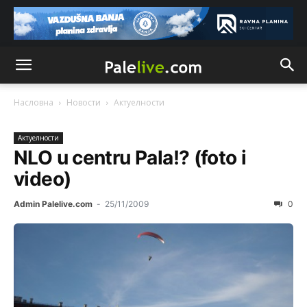
Насловна
Новости
Актуeлности
Актуeлности
NLO u centru Pala!? (foto i
video)
Admin Palelive.com
-
25/11/2009
0