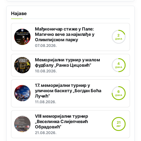
Најаве
Мађионичар стиже у Пале:
Магично вече за најмлађе у
2
Олимпијском парку
ДАНА
07.08.2026.
Меморијални турнир у малом
4
фудбалу „Ранко Цицовић“
ДАНА
10.08.2026.
17. меморијални турнир у
уличном баскету „Богдан Боћа
6
Лучић“
ДАНА
11.08.2026.
VIII меморијални турнир
„Веселинка Слијепчевић
21
Обрадовић“
АВГ
21.08.2026.