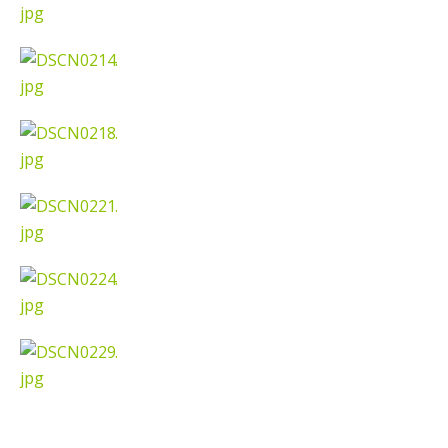
Najbolje da se preselite u Kanton a
Анонимно2798926
јуче
11:21
Ako tamo već ne živite. Topla preporuka paljanskog
seljaka
Анонимно2801833
јуче
12:28
yбиће га Били као зеца
Анонимно2800426
јуче
2:05
Sto bogatiji-to skrtiji,sto tisi-to opasniji,sto pricivljiviji-to
gluplji,sto ljepsi-to razmazaniji,sto emotivniji-to
iskreniji,sto jaci- to bezdusniji,sto sladji u govoru-to
veci prevarant...
Анонимно2802132
јуче
2:14
Mnogi nesposobni ljudi su daleko dogurali. Ko je
nesposoban može raditi sve. Sposobni rade samo ono
što znaju.
Анонимно2022778
јуче
3:59