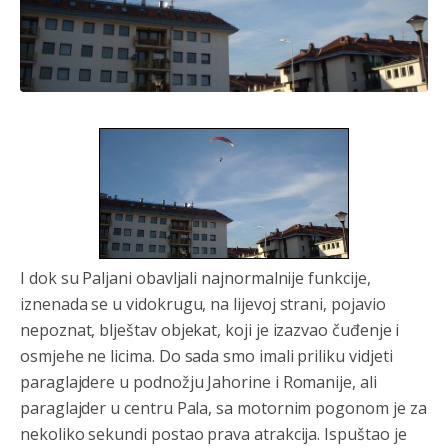
Анонимно2553747
јуче
7:41
Šarović i dodik upotri***še svoje đžokere za izazivanje
predizbornog
haosa.Opet
će istočno sarajevo biti
I dok su Paljani obavljali najnormalnije funkcije,
označena kao rak rana RS.
iznenada se u vidokrugu, na lijevoj strani, pojavio
Анонимно2022778
јуче
8:21
nepoznat, blještav objekat, koji je izazvao čuđenje i
Frljavi poziva Ubice da se smire a a ne poziva Tužilaštvo
osmjehe ne licima. Do sada smo imali priliku vidjeti
Sipu Mup SAJ da ih istresu iz gaća poslije ***stava u
paraglajdere u podnožju Jahorine i Romanije, ali
sred grada!!!!!
paraglajder u centru Pala, sa motornim pogonom je za
Анонимно2801129
јуче
8:50
nekoliko sekundi postao prava atrakcija. Ispuštao je