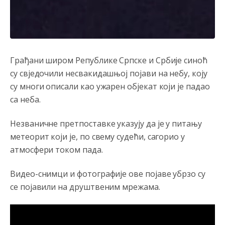
Mnogi nesposobni ljudi su daleko dogurali. Ko je
nesposoban može raditi sve. Sposobni rade samo ono
što znaju.
Анонимно2022778
8/5/2026
3:59
Грађани широм Републике Српске и Србије синоћ
....i onda su na tenkovima NATO pakta, na vlast došli
су свједочили несвакидашњој појави на небу, коју
jedna baba i jedan švercer dezerter ratni profiter i
су многи описали као ужарен објекат који је падао
ikonokradica .... ende
са неба.
Анонимно2802605
8/5/2026
5:25
Незваничне претпоставке указују да је у питању
Милорад Додик је доживотни предсједник државе
Републике Српске! Душмани ће умријети од муке,не
метеорит који је, по свему судећи, сагорио у
могу му ништа.
атмосфери током пада.
Анонимно2802622
8/5/2026
5:29
Видео-снимци и фотографије ове појаве убрзо су
Mile je predsjednik stranke kao recimo Bakir ili Dragan a
се појавили на друштвеним мрежама.
tzv.rs
neće nikad biti država,samo pokrajina u državi
Bosni i Hercegovini
Анонимно2806339
јуче
4:23