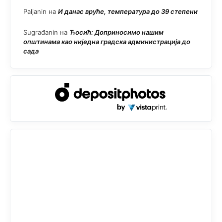
Paljanin
на
И данас вруће, температура до 39 степени
Sugrađanin
на
Ћосић: Доприносимо нашим
општинама као ниједна градска администрација до
сада