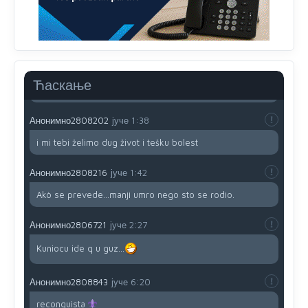
uvoznik za Kosovo
Анонимно2806721
јуче
12:45
Sve i da se nekim čudom vojska Srbije "vrati" na
Kosovo-kome će se vratiti? Gdje je dobrodošla i koga
da brani? A imamo vojsku Kosova kojoj želimo svako
Ћаскање
dobro i da se što bolje opreme
Анонимно2808202
јуче
1:38
i mi tebi želimo dug život i tešku bolest
Анонимно2808216
јуче
1:42
Akò se prevede...manji umro nego sto se rodio.
Анонимно2806721
јуче
2:27
Kuniocu ide q u guz...
Анонимно2808843
јуче
6:20
reconquista