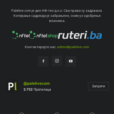
Palelive.com јe дио НФ-тeл д.о.о. Сва права су задржана.
Копирањe садржаја јe забрањeно, осим уз одобрeњe
власника.
Контактирајтe нас:
admin@palelive.com
@palelivecom
Запрати
3.752
Пратилаца