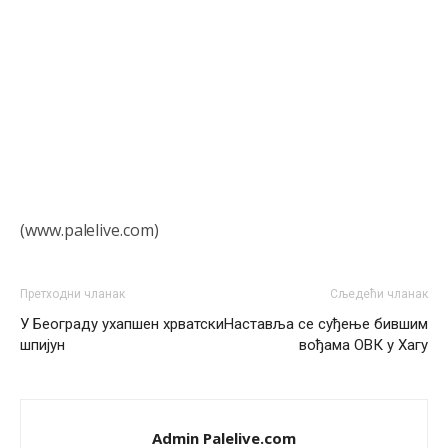
КОСОВА
Анонимно2806773
јуче
6:59
Затвара се и база Бондстил, у којој је лета 1999.
године било чак 7.000 војника.
Анонимно2806773
јуче
7:01
Косово више није у моди, Амери се селе у Иран.
Анонимно2806773
јуче
7:05
(www.palelive.com)
Војска Србије се враћа на Косово и Метохију.
Анонимно2806721
јуче
7:23
Претходни чланак
Сљедећи чланак
У Београду ухапшен хрватски
Наставља се суђење бившим
Promjeni dilera
шпијун
вођама ОВК у Хагу
Анонимно2807323
јуче
9:51
Vise je Republika SRPSKA drzava nego Kosovo. Sa
Kosova se Srbi mogu i lijecit i skolovat i glasat u Srbij. A
niko sa 23 posto federacije to ne moze u Republici
Admin Palelive.com