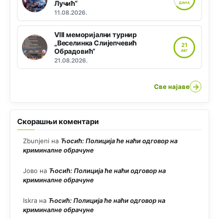
Лучић“
ДАНА
11.08.2026.
VIII меморијални турнир
„Веселинка Слијепчевић
21
Обрадовић“
АВГ
21.08.2026.
→
Све најаве
Скорашњи коментари
Zbunjeni
на
Ћосић: Полиција ће наћи одговор на
криминалне обрачуне
Јово
на
Ћосић: Полиција ће наћи одговор на
криминалне обрачуне
Iskra
на
Ћосић: Полиција ће наћи одговор на
криминалне обрачуне