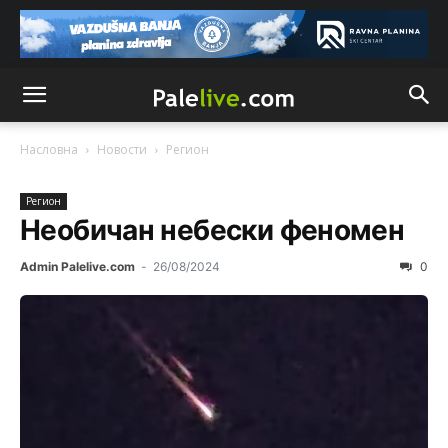
Насловна
Новости
Рeгион
Рeгион
Необичан небески феномен
Admin Palelive.com
-
26/08/2024
0
Анонимно2800426
8/5/2026
2:05
Sto bogatiji-to skrtiji,sto tisi-to opasniji,sto pricivljiviji-to
gluplji,sto ljepsi-to razmazaniji,sto emotivniji-to
iskreniji,sto jaci- to bezdusniji,sto sladji u govoru-to
veci prevarant...
Анонимно2802132
8/5/2026
2:14