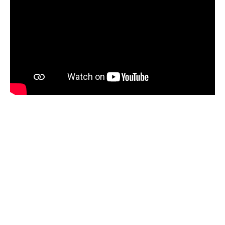
RS je država ako nisi znao
Анонимно2806339
јуче
4:24
RS je država ako nisi znao
Анонимно2806419
јуче
4:51
биће увек држава за турчина који овде уноси немир
Анонимно2806552
јуче
5:39
nije mujo turcin, mujo ue bendasr
Анонимно2806721
јуче
6:37
Možete sebi umisliti da je i Kosovo dio Srbije al
nije...probajte ući bez
pasosa.Tako
i
rs.Umisli
li ste da
ste nebeski narod
Анонимно2806773
јуче
6:56
АМЕРИКАНЦИ ДО КРАЈА ГОДИНЕ ОДЛАЗЕ СА