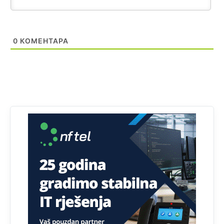
Анонимно2807791
јуче
11:39
БиХ није гласала да је тзв.Косово држава. Лупаш ко к у
0
КОМЕНТАРА
р а ц по самару луди турко.
Анонимно2807895
јуче
12:16
Dobro zboris 791,ovaj721 dok nije bilo interneta,samo
mu je porodica znala da je glup!
Анонимно2807895
јуче
12:18
Drzi pod kontrolom tri stvari jezik,karakter i
ponasanje...Uzivotu brani tri stvari:cast,prijatelja i
slabije.Iz
zivota iskljuci tri stvari uvredu,neznanje i
zavist.Sve
dok si ziv gaji tri stvari dobrotu,pamet i
prijateljstvo!!
Анонимно2806721
јуче
12:39
791 BiH nije priznala Kosovo kao nezavisnu državu jer
genocidna tvorevina pravi smetnju a recimo Srbija je
davno
priznala.Na
svakom proizvodu iz Srbije stoji -