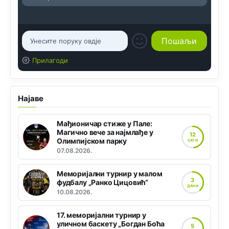
Прилагоди
Најаве
Мађионичар стиже у Пале:
Магично вече за најмлађе у
12
Олимпијском парку
САТИ
07.08.2026.
Меморијални турнир у малом
3
фудбалу „Ранко Цицовић“
ДАНА
10.08.2026.
17. меморијални турнир у
уличном баскету „Богдан Боћа
5