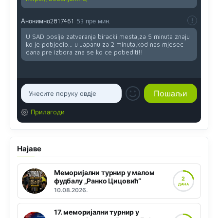
Анонимно2817461
53 пре мин.
U SAD poslje zatvaranja biracki mesta,za 5 minuta znaju
ko je pobjedio... u Japanu za 2 minuta,kod nas mjesec
dana pre izbora zna se ko ce pobediti!!
Прилагоди
Најаве
Меморијални турнир у малом
2
фудбалу „Ранко Цицовић“
ДАНА
10.08.2026.
17. меморијални турнир у