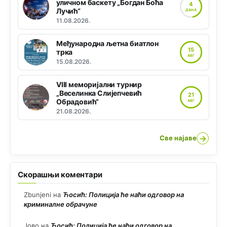
уличном баскету „Богдан Боћа
4
Лучић“
ДАНА
11.08.2026.
Међународна љетна биатлон
15
трка
АВГ
15.08.2026.
VIII меморијални турнир
„Веселинка Слијепчевић
21
Обрадовић“
АВГ
21.08.2026.
→
Све најаве
Скорашњи коментари
Zbunjeni
на
Ћосић: Полиција ће наћи одговор на
криминалне обрачуне
Јово
на
Ћосић: Полиција ће наћи одговор на