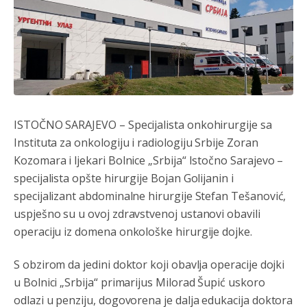
Анонимно2806773
8/6/2026
6:56
АМЕРИКАНЦИ ДО КРАЈА ГОДИНЕ ОДЛАЗЕ СА
КОСОВА
Анонимно2806773
8/6/2026
6:59
Затвара се и база Бондстил, у којој је лета 1999.
године било чак 7.000 војника.
ISTOČNO SARAJEVO – Specijalista onkohirurgije sa
Instituta za onkologiju i radiologiju Srbije Zoran
Анонимно2806773
8/6/2026
7:01
Kozomara i ljekari Bolnice „Srbija“ Istočno Sarajevo –
Косово више није у моди, Амери се селе у Иран.
specijalista opšte hirurgije Bojan Golijanin i
specijalizant abdominalne hirurgije Stefan Tešanović,
Анонимно2806773
8/6/2026
7:05
uspješno su u ovoj zdravstvenoj ustanovi obavili
Војска Србије се враћа на Косово и Метохију.
operaciju iz domena onkološke hirurgije dojke.
Анонимно2806721
8/6/2026
7:23
S obzirom da jedini doktor koji obavlja operacije dojki
Promjeni dilera
u Bolnici „Srbija“ primarijus Milorad Šupić uskoro
odlazi u penziju, dogovorena je dalja edukacija doktora
Анонимно2807323
8/6/2026
9:51