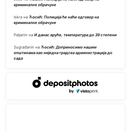
криминалне обрачуне
Iskra
на
Ћосић: Полиција ће наћи одговор на
криминалне обрачуне
Paljanin
на
И данас вруће, температура до 39 степени
Sugrađanin
на
Ћосић: Доприносимо нашим
општинама као ниједна градска администрација до
сада