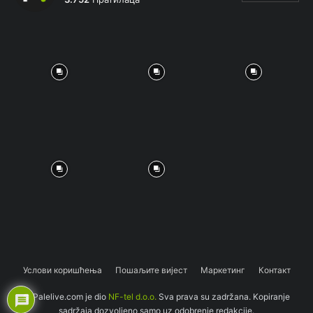
Услови коришћења
Пошаљите вијест
Маркетинг
Контакт
© Palelive.com je dio
NF-tel d.o.o.
Sva prava su zadržana. Kopiranje
sadržaja dozvoljeno samo uz odobrenje redakcije.