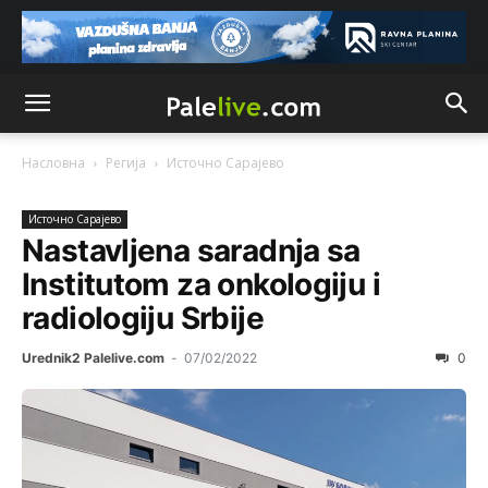
Насловна
Регија
Источно Сарајево
Источно Сарајево
Nastavljena saradnja sa
Institutom za onkologiju i
radiologiju Srbije
Urednik2 Palelive.com
-
07/02/2022
0