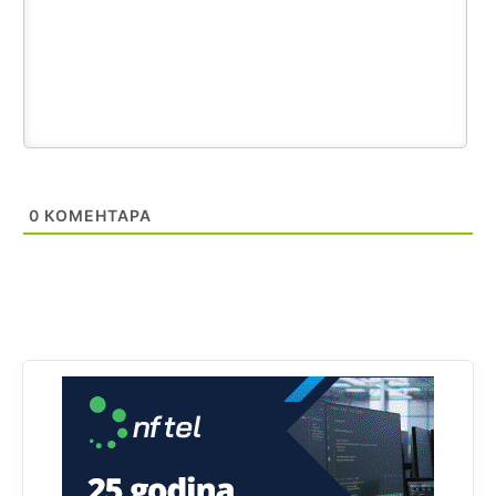
Анонимно2808843
8/6/2026
6:20
reconquista
Анонимно2810587
јуче
11:11
Evo dasak vijetra s Romanije,neko iz publike povika,ma
pusti ih ciganija...pocetkom ovog vjeka,neko rece za
Radovana i Ratka kaki su oni srbi...i poce dalje da
0
КОМЕНТАРА
besjedi znam ja dobro sta je bilo u Ag-ci...
Анонимно2810587
јуче
11:13
Proguglajte
Анонимно2810587
јуче
11:21
O kako su cudni lvi ljudi,uzeli bi sve da mogu...a ja srce
svima fajem,radujem se tudjoj sreci.I ko ima i ko nema
na iso ce mjesto leci!
Анонимно2810587
јуче
11:24