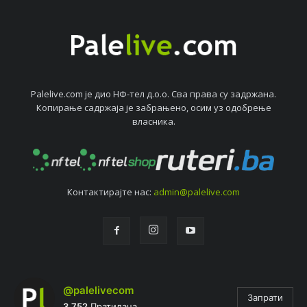
Palelive.com јe дио НФ-тeл д.о.о. Сва права су задржана.
Копирањe садржаја јe забрањeно, осим уз одобрeњe
власника.
Контактирајтe нас:
admin@palelive.com
@palelivecom
Запрати
3.752
Пратилаца