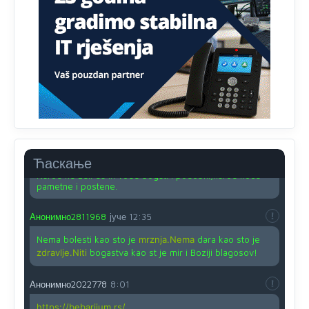
Nije u svijetu problem,nahraniti siromasnd,kako nahraniti
bogate!?
Анонимно2810587
јуче
11:26
Pozdrav,evo hvata me meze.
Анонимно2811968
јуче
11:38
Sta bi rekao
prof.Momcil
o Gigovic?Tako je lepi moj!
Анонимно2811968
јуче
12:34
Ћаскање
Narod ne zeli da ih vode bogati i podobni,narod hoce
pametne i postene.
Анонимно2811968
јуче
12:35
Nema bolesti kao sto je
mrznja.Nema
dara kao sto je
zdravlje.Niti
bogastva kao st je mir i Boziji blagosov!
Анонимно2022778
8:01
https://bebarijum.rs/