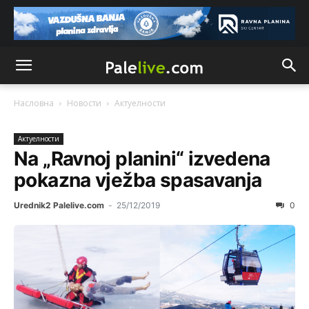
Насловна
Новости
Актуeлности
Актуeлности
Na „Ravnoj planini“ izvedena
pokazna vježba spasavanja
Urednik2 Palelive.com
-
25/12/2019
0