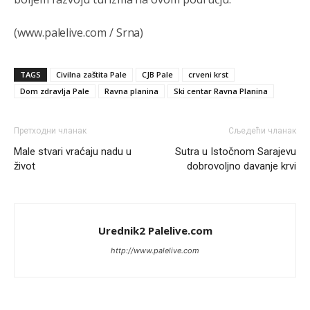
Анонимно2806773
7:01
(www.palelive.com / Srna)
Косово више није у моди, Амери се селе у Иран.
TAGS
Civilna zaštita Pale
CJB Pale
crveni krst
Анонимно2806773
7:05
Dom zdravlja Pale
Ravna planina
Ski centar Ravna Planina
Војска Србије се враћа на Косово и Метохију.
Анонимно2806721
7:23
Претходни чланак
Сљедећи чланак
Male stvari vraćaju nadu u
Sutra u Istočnom Sarajevu
Promjeni dilera
život
dobrovoljno davanje krvi
Анонимно2807323
9:51
Vise je Republika SRPSKA drzava nego Kosovo. Sa
Kosova se Srbi mogu i lijecit i skolovat i glasat u Srbij. A
niko sa 23 posto federacije to ne moze u Republici
Urednik2 Palelive.com
Srpskoj. Zato zivjela REPUBLIKA SRPSKA
http://www.palelive.com
Анонимно2807441
10:21
муслимански екстремиста,шта он има са тзв Косовом?