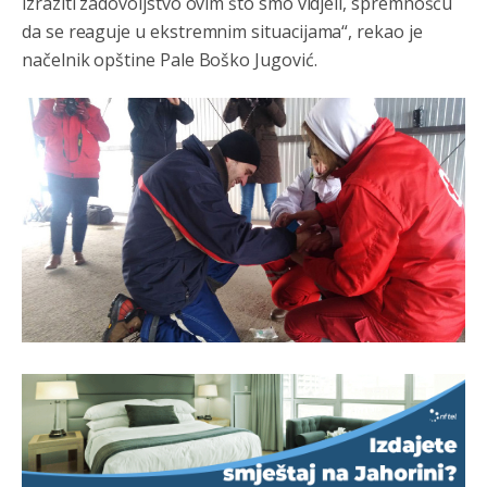
izraziti zadovoljstvo ovim što smo vidjeli, spremnošću
da se reaguje u ekstremnim situacijama“, rekao je
načelnik opštine Pale Boško Jugović.
Анонимно2800426
јуче
2:05
Sto bogatiji-to skrtiji,sto tisi-to opasniji,sto pricivljiviji-to
gluplji,sto ljepsi-to razmazaniji,sto emotivniji-to
iskreniji,sto jaci- to bezdusniji,sto sladji u govoru-to
veci prevarant...
Анонимно2802132
јуче
2:14
Mnogi nesposobni ljudi su daleko dogurali. Ko je
nesposoban može raditi sve. Sposobni rade samo ono
što znaju.