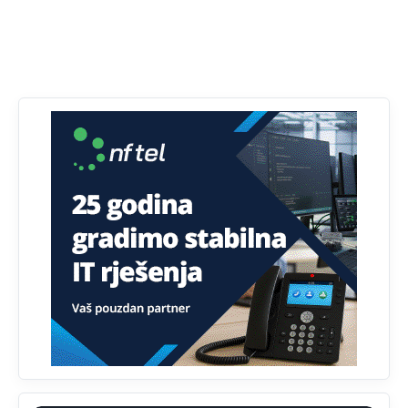
Анонимно2807895
12:16
Dobro zboris 791,ovaj721 dok nije bilo interneta,samo
mu je porodica znala da je glup!
Анонимно2807895
12:18
Drzi pod kontrolom tri stvari jezik,karakter i
ponasanje...Uzivotu brani tri stvari:cast,prijatelja i
slabije.Iz
zivota iskljuci tri stvari uvredu,neznanje i
zavist.Sve
dok si ziv gaji tri stvari dobrotu,pamet i
prijateljstvo!!
Анонимно2806721
12:39
791 BiH nije priznala Kosovo kao nezavisnu državu jer
genocidna tvorevina pravi smetnju a recimo Srbija je
davno
priznala.Na
svakom proizvodu iz Srbije stoji -
uvoznik za Kosovo
Анонимно2806721
12:45
Sve i da se nekim čudom vojska Srbije "vrati" na
Kosovo-kome će se vratiti? Gdje je dobrodošla i koga