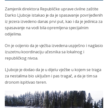
Анонимно2022778
јуче
3:59
....i onda su na tenkovima NATO pakta, na vlast došli
Zamjenik direktora Republičke uprave civilne zaštite
jedna baba i jedan švercer dezerter ratni profiter i
Darko LJuboje istakao je da je spasavanje povrijeđenih
ikonokradica .... ende
iz jezera izvedeno danas prvi put, kao i da je jedinica za
Анонимно2802605
јуче
5:25
spasavanje na vodi bila opremljena specijalnim
odijelima.
Милорад Додик је доживотни предсједник државе
Републике Српске! Душмани ће умријети од муке,не
могу му ништа.
On je ocijenio da je vježba izvedena uspješno i naglasio
izuzetnu koordinaciju učesnika sa lokalnog i
Анонимно2802622
јуче
5:29
republičkog nivoa.
Mile je predsjednik stranke kao recimo Bakir ili Dragan a
tzv.rs
neće nikad biti država,samo pokrajina u državi
Bosni i Hercegovini
LJuboje je dodao da je u dijelu vježbe u kojem se traga
za nestalima bio uključen i pas tragač, a da je tim sa
Анонимно2806339
4:23
dronom ispitivao teren.
RS je država ako nisi znao
Анонимно2806339
4:24
RS je država ako nisi znao