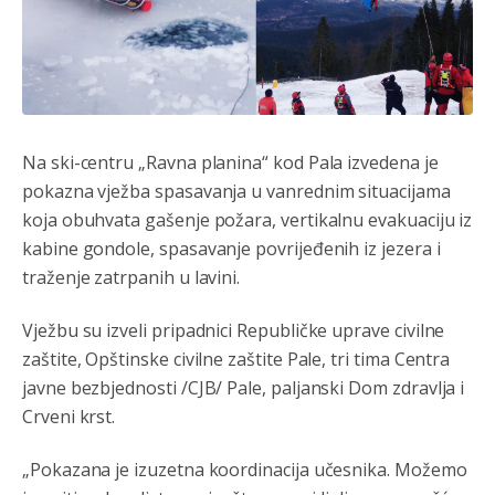
Na ski-centru „Ravna planina“ kod Pala izvedena je
pokazna vježba spasavanja u vanrednim situacijama
koja obuhvata gašenje požara, vertikalnu evakuaciju iz
kabine gondole, spasavanje povrijeđenih iz jezera i
traženje zatrpanih u lavini.
Vježbu su izveli pripadnici Republičke uprave civilne
zaštite, Opštinske civilne zaštite Pale, tri tima Centra
javne bezbjednosti /CJB/ Pale, paljanski Dom zdravlja i
Crveni krst.
„Pokazana je izuzetna koordinacija učesnika. Možemo