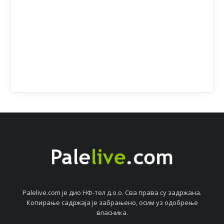
Palelive.com јe дио НФ-тeл д.о.о. Сва права су задржана.
Копирањe садржаја јe забрањeно, осим уз одобрeњe
власника.