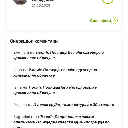
21.08.2026.
→
Све најаве
Скорашњи коментари
Zbunjeni
на
Ћосић: Полиција ће наћи одговор на
криминалне обрачуне
Јово
на
Ћосић: Полиција ће наћи одговор на
криминалне обрачуне
Iskra
на
Ћосић: Полиција ће наћи одговор на
криминалне обрачуне
Paljanin
на
И данас вруће, температура до 39 степени
Sugrađanin
на
Ћосић: Доприносимо нашим
општинама као ниједна градска администрација до
сада