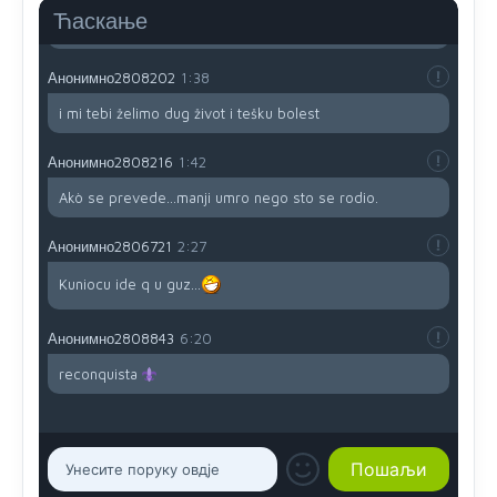
da brani? A imamo vojsku Kosova kojoj želimo svako
Ћаскање
dobro i da se što bolje opreme
Анонимно2808202
1:38
i mi tebi želimo dug život i tešku bolest
Анонимно2808216
1:42
Akò se prevede...manji umro nego sto se rodio.
Анонимно2806721
2:27
Kuniocu ide q u guz...
Анонимно2808843
6:20
reconquista