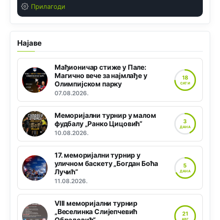
Прилагоди
Најаве
Мађионичар стиже у Пале:
Магично вече за најмлађе у
18
Олимпијском парку
САТИ
07.08.2026.
Меморијални турнир у малом
3
фудбалу „Ранко Цицовић“
ДАНА
10.08.2026.
17. меморијални турнир у
уличном баскету „Богдан Боћа
5
Лучић“
ДАНА
11.08.2026.
VIII меморијални турнир
„Веселинка Слијепчевић
21
Обрадовић“
АВГ