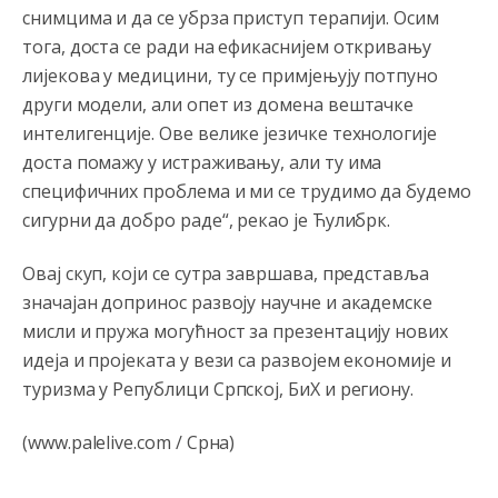
Анонимно2798926
јуче
11:20
снимцима и да се убрза приступ терапији. Осим
тога, доста се ради на ефикаснијем откривању
Najbolje da se preselite u Kanton a
лијекова у медицини, ту се примјењују потпуно
Анонимно2798926
јуче
11:21
други модели, али опет из домена вештачке
интелигенције. Ове велике језичке технологије
Ako tamo već ne živite. Topla preporuka paljanskog
seljaka
доста помажу у истраживању, али ту има
специфичних проблема и ми се трудимо да будемо
Анонимно2801833
јуче
12:28
сигурни да добро раде“, рекао је Ћулибрк.
yбиће га Били као зеца
Овај скуп, који се сутра завршава, представља
Анонимно2800426
јуче
2:05
значајан допринос развоју научне и академске
Sto bogatiji-to skrtiji,sto tisi-to opasniji,sto pricivljiviji-to
мисли и пружа могућност за презентацију нових
gluplji,sto ljepsi-to razmazaniji,sto emotivniji-to
iskreniji,sto jaci- to bezdusniji,sto sladji u govoru-to
идеја и пројеката у вези са развојем економије и
veci prevarant...
туризма у Републици Српској, БиХ и региону.
Анонимно2802132
јуче
2:14
(www.palelive.com / Срна)
Mnogi nesposobni ljudi su daleko dogurali. Ko je
nesposoban može raditi sve. Sposobni rade samo ono
što znaju.