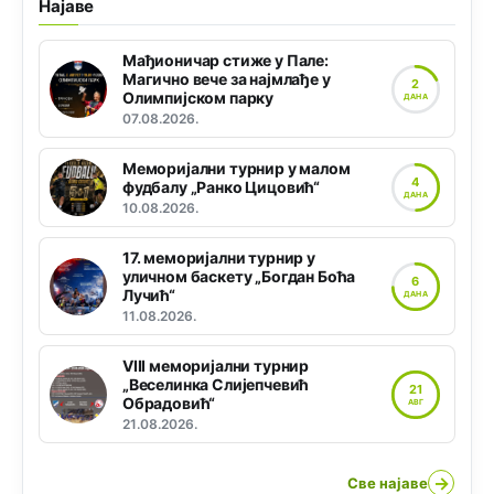
Најаве
Мађионичар стиже у Пале:
Магично вече за најмлађе у
2
Олимпијском парку
ДАНА
07.08.2026.
Меморијални турнир у малом
4
фудбалу „Ранко Цицовић“
ДАНА
10.08.2026.
17. меморијални турнир у
уличном баскету „Богдан Боћа
6
Лучић“
ДАНА
11.08.2026.
VIII меморијални турнир
„Веселинка Слијепчевић
21
Обрадовић“
АВГ
21.08.2026.
→
Све најаве