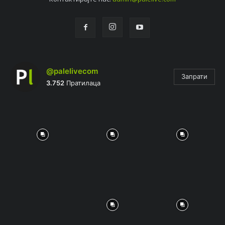
@palelivecom
Запрати
3.752
Пратилаца