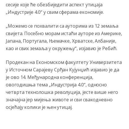
сесије које ће обезбиједити аспект утицаја
„Индустрије 4.0“ у свим сферама економије.
„Можемо се похвалити са ауторима из 12 земаља
свијета. Посебно морам истаћи ауторе из Америке,
Јапана, Португала, Њемачке, Хрватске, Албаније,
као и свих земаља у окружењу“, изјавио је Ребић.
Продекан на Економском факултету Универзитета
у Источном Сарајеву Срђан Кујунџић изјавио је да
је ово 14. Међународна конференција,
овогодишња тема „Индустрија 4.0“, односно
четврта технолошка револуција, јесте више него
значајна јер мијења животе и сви свакодневно
осјећају колики је њен утицај.