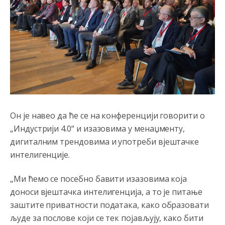
Анонимно2800787
јуче
7:03
isporuka vode za Sarajevo je smanjena zbog kvara na
cevovodu,majstori iz sarajevskog vodovoda dolaze da
saniraju glavnu cijev.
Он је навео да ће се на конференцији говорити о
Анонимно2553747
јуче
7:41
„Индустрији 4.0“ и изазовима у менаџменту,
дигиталним трендовима и употреби вјештачке
Šarović i dodik upotri***še svoje đžokere za izazivanje
predizbornog
haosa.Opet
će istočno sarajevo biti
интелигенције.
označena kao rak rana RS.
„Ми ћемо се посебно бавити изазовима која
Анонимно2022778
јуче
8:21
доноси вјештачка интелигенција, а то је питање
Frljavi poziva Ubice da se smire a a ne poziva Tužilaštvo
заштите приватности података, како образовати
Sipu Mup SAJ da ih istresu iz gaća poslije ***stava u
sred grada!!!!!
људе за послове који се тек појављују, како бити