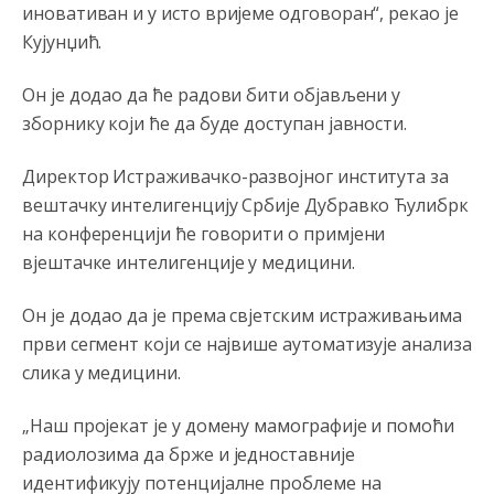
иновативан и у исто вријеме одговоран“, рекао је
Анонимно2801129
јуче
8:50
Кујунџић.
Treba da znaš da paljanski vodovod opstaje na parama
koje dobije iz Kantona
Sarajevo.Kanton
ima opciju da
Он је додао да ће радови бити објављени у
odbaci potrošnju vode sa jahorinskih vrela ali mu je to
skuplje pa koristi vodu koja mu je jeftinija
зборнику који ће да буде доступан јавности.
Анонимно2798926
јуче
10:04
Директор Истраживачко-развојног института за
Opšte je poznato da se voda prodaje i to nije problem
вештачку интелигенцију Србије Дубравко Ћулибрк
niti iko pravi problem oko toga. Ovdje je u pitanju
на конференцији ће говорити о примјени
odgovornost vodovoda prema primarni korisnicima
njihove usluge koju građani Pala isto tako plaćaju.
вјештачке интелигенције у медицини.
Анонимно2801129
јуче
11:08
Он је додао да је према свјетским истраживањима
Vodovodu je primaran novac koji sigurno dobija iz
први сегмент који се највише аутоматизује анализа
Kantona.Seljac
i koji žive u Palama (kakvi građani kad je
слика у медицини.
sve šljeglo) ionako slabo plaćaju vodu
Анонимно2798926
јуче
11:17
„Наш пројекат је у домену мамографије и помоћи
радиолозима да брже и једноставније
Neka ste Vi građanin da nas produhovite!
идентификују потенцијалне проблеме на