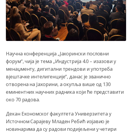
Научна конференција „Јахорински пословни
форум“, чија је тема „Индустрија 4.0 – изазови у
менаџменту, дигитални трендови и употреба
вјештачке интелигенције“, данас је званично
отворена на Јахорини, а окупља више од 130
еминентних научних радника који ће представити
око 70 радова.
Декан Економског факултета Универзитета у
Источном Сарајеву Младен Ребић изјавио је
новинарима да су радови подијељени у четири