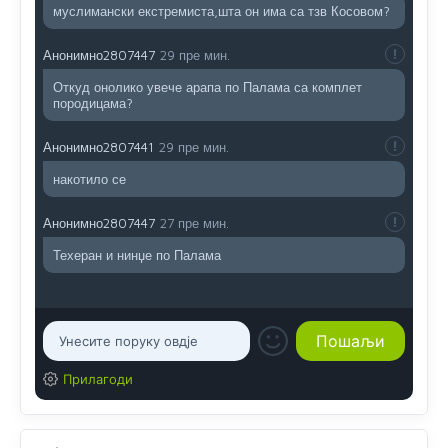
муслимански екстремиста,шта он има са тзв Косовом?
Анонимно2807447
29 пре мин.
Откуд онолико увече арапа по Палама са комплет
породицама?
Анонимно2807441
29 пре мин.
накотило се
Анонимно2807447
27 пре мин.
Техеран и нинџе по Палама
Прилагоди