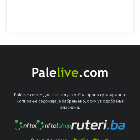
Palelive.com јe дио НФ-тeл д.о.о. Сва права су задржана.
Копирањe садржаја јe забрањeно, осим уз одобрeњe
власника.
Контактирајтe нас:
admin@palelive.com