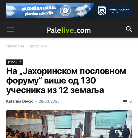
Насловна
Јахорина
Јахорина
На „Јахоринском пословном
форуму“ више од 130
учесника из 12 земаља
Katarina Divčić
-
28/03/2025
0