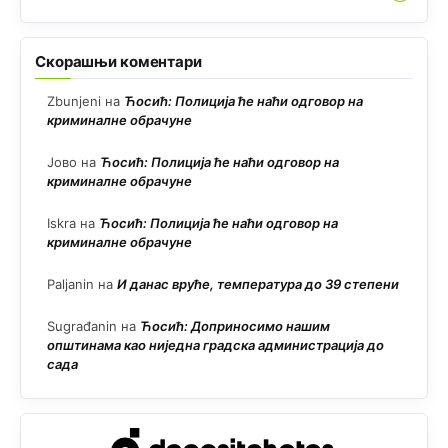
Скорашњи коментари
Zbunjeni
на
Ћосић: Полиција ће наћи одговор на
криминалне обрачуне
Јово
на
Ћосић: Полиција ће наћи одговор на
криминалне обрачуне
Iskra
на
Ћосић: Полиција ће наћи одговор на
криминалне обрачуне
Paljanin
на
И данас вруће, температура до 39 степени
Sugrađanin
на
Ћосић: Доприносимо нашим
општинама као ниједна градска администрација до
сада