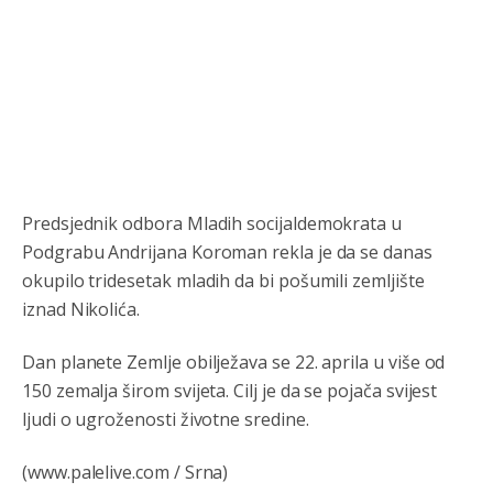
Predsjednik odbora Mladih socijaldemokrata u
Podgrabu Andrijana Koroman rekla je da se danas
okupilo tridesetak mladih da bi pošumili zemljište
iznad Nikolića.
Dan planete Zemlje obilježava se 22. aprila u više od
Анонимно2800426
јуче
2:05
150 zemalja širom svijeta. Cilj je da se pojača svijest
ljudi o ugroženosti životne sredine.
Sto bogatiji-to skrtiji,sto tisi-to opasniji,sto pricivljiviji-to
gluplji,sto ljepsi-to razmazaniji,sto emotivniji-to
iskreniji,sto jaci- to bezdusniji,sto sladji u govoru-to
(www.palelive.com / Srna)
veci prevarant...