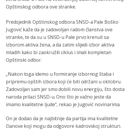
Анонимно2806339
4:23
Opštinskog odbora ove stranke.
RS je država ako nisi znao
Predsjednik Opštinskog odbora SNSD-a Pale Boško
Анонимно2806339
4:24
Jugović kaže da je zadovoljan radom članstva ove
RS je država ako nisi znao
stranke, te da su u SNSD-u Pale prvo krenuli sa
izborom aktiva žena, a da zatim slijedi izbor aktiva
Анонимно2806419
4:51
mladih kako bi zaokružili ciklus i imali kompletan
биће увек држава за турчина који овде уноси немир
Opštinski odbor.
Анонимно2806552
5:39
„Nakon toga idemo u formiranje izbornog štaba i
nije mujo turcin, mujo ue bendasr
pripremu opštih izbora koji će biti održani u oktobru.
Zadovoljan sam jer smo dobili novu energiju, što dosta
Анонимно2806721
6:37
naroda prilazi SNSD-u. Ono što je važno jeste da
Možete sebi umisliti da je i Kosovo dio Srbije al
imamo kvalitetne ljude“, rekao je Jugović novinarima.
nije...probajte ući bez
pasosa.Tako
i
rs.Umisli
li ste da
ste nebeski narod
On je dodao da je najbitnije da partija ima kvalitetne
članove koji mogu da odgovore kadrovskoj strukturi.
Анонимно2806773
6:56