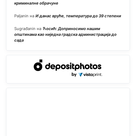
криминалне обрачуне
Paljanin
на
И данас вруће, температура до 39 степени
Sugrađanin
на
Ћосић: Доприносимо нашим
општинама као ниједна градска администрација до
сада