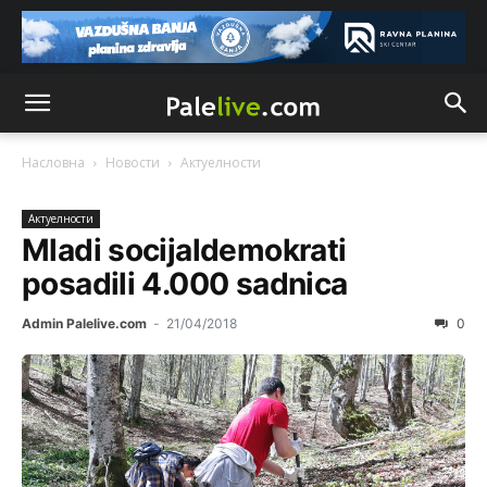
Насловна
Новости
Актуeлности
Актуeлности
Mladi socijaldemokrati
posadili 4.000 sadnica
Admin Palelive.com
-
21/04/2018
0