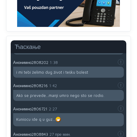
genocidna tvorevina pravi smetnju a recimo Srbija je
davno
priznala.Na
svakom proizvodu iz Srbije stoji -
uvoznik za Kosovo
Анонимно2806721
12:45
Sve i da se nekim čudom vojska Srbije "vrati" na
Kosovo-kome će se vratiti? Gdje je dobrodošla i koga
da brani? A imamo vojsku Kosova kojoj želimo svako
Ћаскање
dobro i da se što bolje opreme
Анонимно2808202
1:38
i mi tebi želimo dug život i tešku bolest
Анонимно2808216
1:42
Akò se prevede...manji umro nego sto se rodio.
Анонимно2806721
2:27
Kuniocu ide q u guz...
Анонимно2808843
27 пре мин.