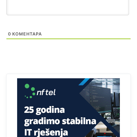
smeškate .Da ne bi možda da vam šalju poštom a da ne
dolaze? Kurko
Анонимно2807791
11:39
БиХ није гласала да је тзв.Косово држава. Лупаш ко к у
0
КОМЕНТАРА
р а ц по самару луди турко.
Анонимно2807895
12:16
Dobro zboris 791,ovaj721 dok nije bilo interneta,samo
mu je porodica znala da je glup!
Анонимно2807895
12:18
Drzi pod kontrolom tri stvari jezik,karakter i
ponasanje...Uzivotu brani tri stvari:cast,prijatelja i
slabije.Iz
zivota iskljuci tri stvari uvredu,neznanje i
zavist.Sve
dok si ziv gaji tri stvari dobrotu,pamet i
prijateljstvo!!
Анонимно2806721
12:39
791 BiH nije priznala Kosovo kao nezavisnu državu jer