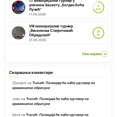
17. меморијални турнир у
уличном баскету „Богдан Боћа
5
Лучић“
ДАНА
11.08.2026.
VIII меморијални турнир
„Веселинка Слијепчевић
21
Обрадовић“
АВГ
21.08.2026.
→
Све најаве
Скорашњи коментари
Zbunjeni
на
Ћосић: Полиција ће наћи одговор на
криминалне обрачуне
Јово
на
Ћосић: Полиција ће наћи одговор на
криминалне обрачуне
Iskra
на
Ћосић: Полиција ће наћи одговор на