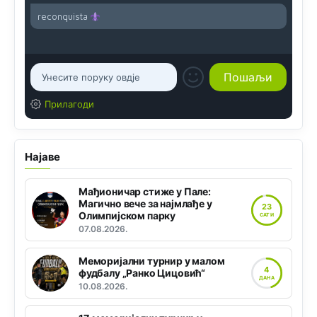
reconquista
Прилагоди
Најаве
Мађионичар стиже у Пале:
Магично вече за најмлађе у
23
Олимпијском парку
САТИ
07.08.2026.
Меморијални турнир у малом
4
фудбалу „Ранко Цицовић“
ДАНА
10.08.2026.