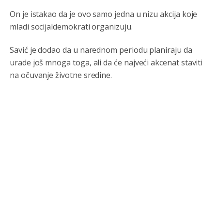
On je istakao da je ovo samo jedna u nizu akcija koje
mladi socijaldemokrati organizuju.
Savić je dodao da u narednom periodu planiraju da
urade još mnoga toga, ali da će najveći akcenat staviti
na očuvanje životne sredine.