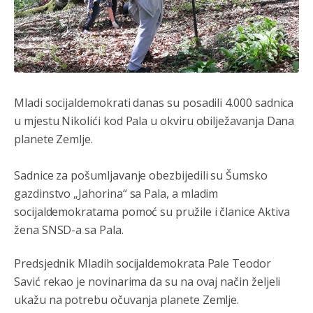
Mladi socijaldemokrati danas su posadili 4.000 sadnica
u mjestu Nikolići kod Pala u okviru obilježavanja Dana
planete Zemlje.
Sadnice za pošumljavanje obezbijedili su Šumsko
gazdinstvo „Jahorina“ sa Pala, a mladim
socijaldemokratama pomoć su pružile i članice Aktiva
žena SNSD-a sa Pala.
Predsjednik Mladih socijaldemokrata Pale Teodor
Savić rekao je novinarima da su na ovaj način željeli
ukažu na potrebu očuvanja planete Zemlje.