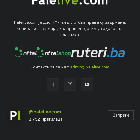
Palelive.com јe дио НФ-тeл д.о.о. Сва права су задржана.
Копирањe садржаја јe забрањeно, осим уз одобрeњe
власника.
Контактирајтe нас:
admin@palelive.com
@palelivecom
Запрати
3.752
Пратилаца