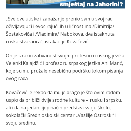
i mi tebi želimo dug život i tešku bolest
„Sve ove utiske i zapažanje prenio sam u svoj rad
Анонимно2808216
8/6/2026
1:42
oživljavajući i evocirajući ih u ličnostima /Dimitrija/
Akò se prevede...manji umro nego sto se rodio.
Šostakoviča i /Vladimira/ Nabokova, dva istaknuta
ruska stvaraoca“, istakao je Kovačević.
Анонимно2806721
8/6/2026
2:27
Kuniocu ide q u guz...
On je izrazio zahvanost svojm profesoru ruskog jezika
Velenki Kalajdžić i profesoru srpskog jezika Ani Marić,
Анонимно2808843
8/6/2026
6:20
koje su mu pružale nesebičnu podršku tokom pisanja
reconquista
ovog rada.
Анонимно2810587
јуче
11:11
Kovačević je rekao da mu je drago je što ovim radom
Evo dasak vijetra s Romanije,neko iz publike povika,ma
uspio da približi dvije srodne kulture – rusku i srpsku,
pusti ih ciganija...pocetkom ovog vjeka,neko rece za
ali i da na jedan lijep način predstavi svoju školu,
Radovana i Ratka kaki su oni srbi...i poce dalje da
besjedi znam ja dobro sta je bilo u Ag-ci...
sokolački Srednjoškolski centar „Vasilije Ostroški“ i
svoju sredinu.
Анонимно2810587
јуче
11:13