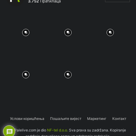
3.752
Пратилаца
Услови коришћења
Пошаљите вијест
Маркетинг
Контакт
© Palelive.com je dio
NF-tel d.o.o.
Sva prava su zadržana. Kopiranje