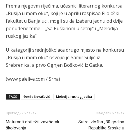
Proguglajte
Prema njegovm riječima, učesnici literarnog konkursa
„Rusija u mom oku“, koji je u aprilu raspisao Filološki
Анонимно2810587
јуче
11:21
fakultet u Banjaluci, mogli su da izaberu jednu od dvije
O kako su cudni lvi ljudi,uzeli bi sve da mogu...a ja srce
ponuđene teme – „Sa Puškinom u šetnji“ i „Melodija
svima fajem,radujem se tudjoj sreci.I ko ima i ko nema
na iso ce mjesto leci!
ruskog jezika“.
Анонимно2810587
јуче
11:24
U kategoriji srednjoškolaca drugo mjesto na konkursu
Nije u svijetu problem,nahraniti siromasnd,kako nahraniti
„Rusija u mom oku“ osvojio je Samir Suljić iz
bogate!?
Srebrenika, a prvo Ognjen Bošković iz Gacka.
Анонимно2810587
јуче
11:26
(www.palelive.com / Srna)
Pozdrav,evo hvata me meze.
Анонимно2811968
јуче
11:38
TAGS
Đorđe Kovačević
Melodija ruskog jezika
Sta bi rekao
prof.Momcil
o Gigovic?Tako je lepi moj!
Претходни чланак
Сљедећи чланак
Анонимно2811968
јуче
12:34
Maturanti obilježili završetak
Sutra izložba „30 godina
školovanja
Narod ne zeli da ih vode bogati i podobni,narod hoce
Republike Srpske u