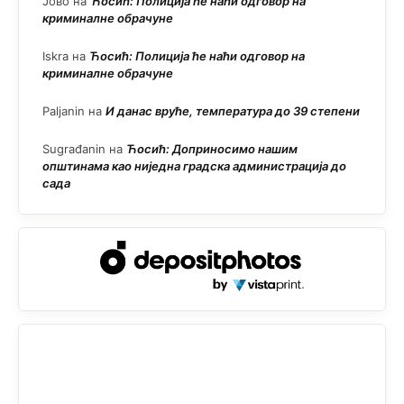
Јово
на
Ћосић: Полиција ће наћи одговор на
криминалне обрачуне
Iskra
на
Ћосић: Полиција ће наћи одговор на
криминалне обрачуне
Paljanin
на
И данас вруће, температура до 39 степени
Sugrađanin
на
Ћосић: Доприносимо нашим
општинама као ниједна градска администрација до
сада