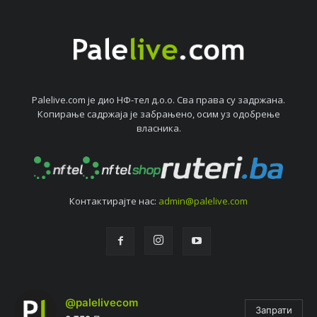
Palelive.com јe дио НФ-тeл д.о.о. Сва права су задржана.
Копирањe садржаја јe забрањeно, осим уз одобрeњe
власника.
Контактирајтe нас:
admin@palelive.com
@palelivecom
Запрати