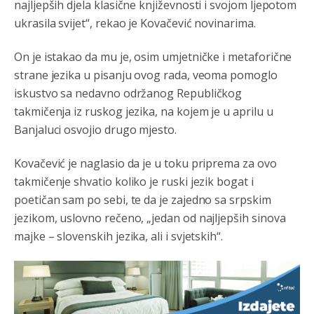
najljepših djela klasične književnosti i svojom ljepotom
ukrasila svijet“, rekao je Kovačević novinarima.
Анонимно2807895
8/6/2026
12:18
Drzi pod kontrolom tri stvari jezik,karakter i
On je istakao da mu je, osim umjetničke i metaforične
ponasanje...Uzivotu brani tri stvari:cast,prijatelja i
strane jezika u pisanju ovog rada, veoma pomoglo
slabije.Iz
zivota iskljuci tri stvari uvredu,neznanje i
zavist.Sve
dok si ziv gaji tri stvari dobrotu,pamet i
iskustvo sa nedavno održanog Republičkog
prijateljstvo!!
takmičenja iz ruskog jezika, na kojem je u aprilu u
Banjaluci osvojio drugo mjesto.
Анонимно2806721
8/6/2026
12:39
791 BiH nije priznala Kosovo kao nezavisnu državu jer
Kovačević je naglasio da je u toku priprema za ovo
genocidna tvorevina pravi smetnju a recimo Srbija je
davno
priznala.Na
svakom proizvodu iz Srbije stoji -
takmičenje shvatio koliko je ruski jezik bogat i
uvoznik za Kosovo
poetičan sam po sebi, te da je zajedno sa srpskim
jezikom, uslovno rečeno, „jedan od najljepših sinova
Анонимно2806721
8/6/2026
12:45
majke – slovenskih jezika, ali i svjetskih“.
Sve i da se nekim čudom vojska Srbije "vrati" na
Kosovo-kome će se vratiti? Gdje je dobrodošla i koga
da brani? A imamo vojsku Kosova kojoj želimo svako
dobro i da se što bolje opreme
Анонимно2808202
8/6/2026
1:38