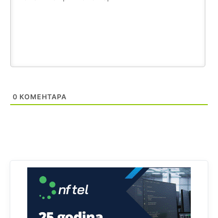
Bosni i Hercegovini ima 89.794 nepismenih osoba, što
čini 2,82% ukupnog stanovništva starijeg od 10 godina
Анонимно2818605
11:17
Sa ovim procentom, Bosna i Hercegovina ima najvišu
stopu nepismenosti u regionu.
Анонимно2818605
11:21
Najveći rizik sa nepismenim stanovništvom je "kupovina
0
КОМЕНТАРА
glasova" i manipulacija kroz fiktivne pomoćnike (koji
zapravo glasaju po nalogu političkih partija, a ne po želji
birača).
Анонимно2818605
11:28
Prema zvaničnim podacima Agencije za statistiku BiH, u
Bosni i Hercegovini je 1.229.972 građana informatički
nepismeno, što čini 38,7% ukupnog stanovništva starijeg
od 10 godina
Анонимно2818605
11:30
Prema podacima o informaciono-komunikacionim