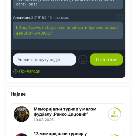
coravi biraci.
Анонимно2819162
15 пре мин.
https://www.instagram.com/natasa_miljanovic_zubac/r
eel/DR31-w4DKxQ/
Прилагоди
Најаве
Меморијални турнир у малом
2
фудбалу „Ранко Цицовић“
ДАНА
10.08.2026.
17. меморијални турнир у