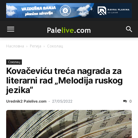
Насловна
Регија
Соколац
Соколац
Kovačeviću treća nagrada za
literarni rad „Melodija ruskog
jezika“
Urednik2 Palelive.com
-
27/05/2022
0