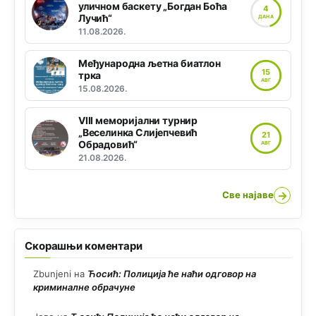
уличном баскету „Богдан Боћа
4
Лучић“
ДАНА
11.08.2026.
Међународна љетна биатлон
15
трка
АВГ
15.08.2026.
VIII меморијални турнир
„Веселинка Слијепчевић
21
Обрадовић“
АВГ
21.08.2026.
→
Све најаве
Скорашњи коментари
Zbunjeni
на
Ћосић: Полиција ће наћи одговор на
криминалне обрачуне