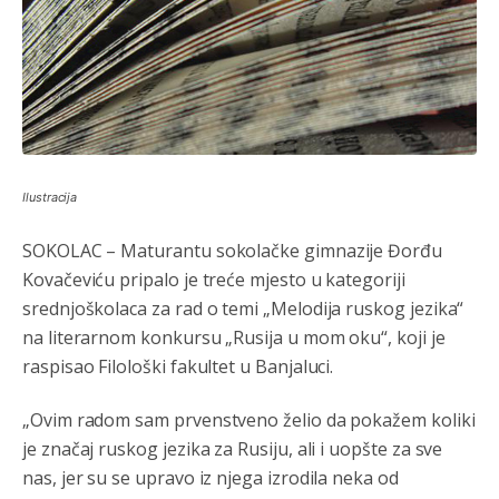
Ilustracija
SOKOLAC – Maturantu sokolačke gimnazije Đorđu
Kovačeviću pripalo je treće mjesto u kategoriji
srednjoškolaca za rad o temi „Melodija ruskog jezika“
na literarnom konkursu „Rusija u mom oku“, koji je
Анонимно2807791
8/6/2026
11:39
raspisao Filološki fakultet u Banjaluci.
БиХ није гласала да је тзв.Косово држава. Лупаш ко к у
р а ц по самару луди турко.
„Ovim radom sam prvenstveno želio da pokažem koliki
Анонимно2807895
8/6/2026
12:16
je značaj ruskog jezika za Rusiju, ali i uopšte za sve
nas, jer su se upravo iz njega izrodila neka od
Dobro zboris 791,ovaj721 dok nije bilo interneta,samo
mu je porodica znala da je glup!