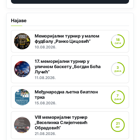
Најаве
Меморијални турнир у малом
18
фудбалу „Ранко Цицовић“
САТИ
10.08.2026.
17. меморијални турнир у
уличном баскету „Богдан Боћа
3
Лучић“
ДАНА
11.08.2026.
Међународна љетна биатлон
7
трка
ДАНА
15.08.2026.
VIII меморијални турнир
„Веселинка Слијепчевић
21
Обрадовић“
АВГ
21.08.2026.