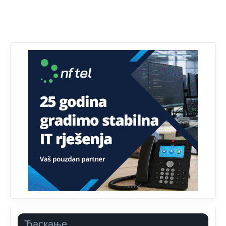
Анонимно2818605
јуче
11:34
Najveći dio populacije starije od 65 godina uopšte ne
koristi internet, niti ima pristup računarima
Анонимно2818605
јуче
11:45
Uvođenje pravila da se umjesto dosadašnjeg znaka "X"
(krstića) kružić ispred kandidata mora u potpunosti
obojiti (popuniti) uvedeno je isključivo zbog tehničkih
zahtjeva optičkih skenera.
Анонимно2818605
јуче
11:45
Ovo pravilo jeste unijelo opravdan strah, posebno kada
su u pitanju starije osobe, osobe sa slabijim vidom ili
drhtavom rukom
Анонимно2819033
јуче
12:24
Yes,nekada je bila corava kutija za IZBORE a danas su
coravi biraci.
Ћаскање