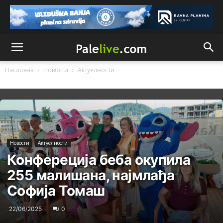
Насловна
Новости
Актуeлности
Новости
Актуeлности
Конфереција беба окупила
255 малишана, најмлађа
Софија Томаш
22/06/2025
0