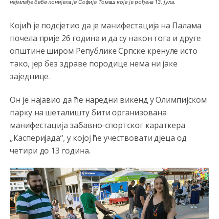
најмлађе бебе понијела је Софија Томаш која је рођена 13. јула.
Којић је подсјетио да је манифестација на Палама
почела прије 26 година и да су након тога и друге
општине широм Републике Српске кренуле исто
тако, јер без здраве породице нема ни јаке
заједнице.
Он је најавио да ће наредни викенд у Олимпијском
парку на шеталишту бити организована
манифестација забавно-спортског караткера
„Касперијада“, у којој ће учествовати д‌јеца од
четири до 13 година.