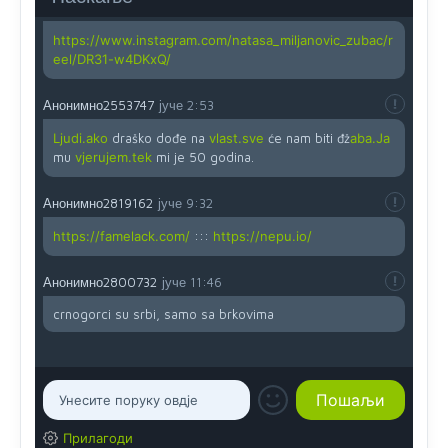
Анонимно2819162
јуче
12:35
https://www.instagram.com/natasa_miljanovic_zubac/r
eel/DR31-w4DKxQ/
Анонимно2553747
јуче
2:53
Ljudi.ako
draško dođe na
vlast.sve
će nam biti đž
aba.Ja
mu
vjerujem.tek
mi je 50 godina.
Анонимно2819162
јуче
9:32
https://famelack.com/
:::
https://nepu.io/
Анонимно2800732
јуче
11:46
crnogorci su srbi, samo sa brkovima
Прилагоди