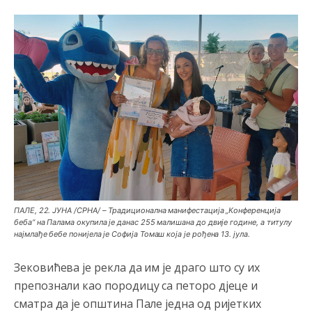
ПАЛЕ, 22. ЈУНА /СРНА/ – Традиционална манифестација „Конференција
беба“ на Палама окупила је данас 255 малишана до двије године, а титулу
најмлађе бебе понијела је Софија Томаш која је рођена 13. јула.
Зековићева је рекла да им је драго што су их
препознали као породицу са петоро д‌јеце и
сматра да је општина Пале једна од ријетких