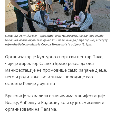
Анонимно2806721
8/6/2026
12:39
ПАЛЕ, 22. ЈУНА /СРНА/ – Традиционална манифестација „Конференција
беба“ на Палама окупила је данас 255 малишана до двије године, а титулу
791 BiH nije priznala Kosovo kao nezavisnu državu jer
најмлађе бебе понијела је Софија Томаш која је рођена 13. јула.
genocidna tvorevina pravi smetnju a recimo Srbija je
davno
priznala.Na
svakom proizvodu iz Srbije stoji -
Организатор је Културно-спортски центар Пале,
uvoznik za Kosovo
чији је директор Славка Брезо рекла да ова
Анонимно2806721
8/6/2026
12:45
манифестације не промовише само рађање д‌јеце,
него и родитељство и значај породице као
Sve i da se nekim čudom vojska Srbije "vrati" na
Kosovo-kome će se vratiti? Gdje je dobrodošla i koga
основне ћелије друштва
da brani? A imamo vojsku Kosova kojoj želimo svako
dobro i da se što bolje opreme
Брезова је захвалила оснивачима манифестације
Анонимно2808202
8/6/2026
1:38
Влајку, Анђелку и Радосаву који су је осмислили и
i mi tebi želimo dug život i tešku bolest
организовали на Палама.