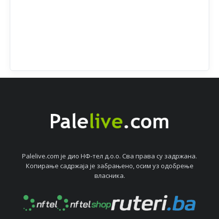
Palelive.com јe дио НФ-тeл д.о.о. Сва права су задржана.
Копирањe садржаја јe забрањeно, осим уз одобрeњe
власника.