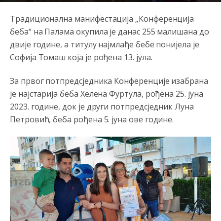
Традиционална манифестација „Конференција
беба“ на Палама окупила је данас 255 малишана до
двије године, а титулу најмлађе бебе понијела је
Софија Томаш која је рођена 13. јула.
За првог потпредсједника Конференције изабрана
је најстарија беба Хелена Фуртула, рођена 25. јуна
2023. године, док је други потпредсједник Луна
Петровић, беба рођена 5. јуна ове године.