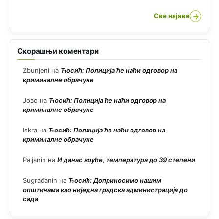
→
Све најаве
Скорашњи коментари
Zbunjeni
на
Ћосић: Полиција ће наћи одговор на
криминалне обрачуне
Јово
на
Ћосић: Полиција ће наћи одговор на
криминалне обрачуне
Iskra
на
Ћосић: Полиција ће наћи одговор на
криминалне обрачуне
Paljanin
на
И данас вруће, температура до 39 степени
Sugrađanin
на
Ћосић: Доприносимо нашим
општинама као ниједна градска администрација до
сада