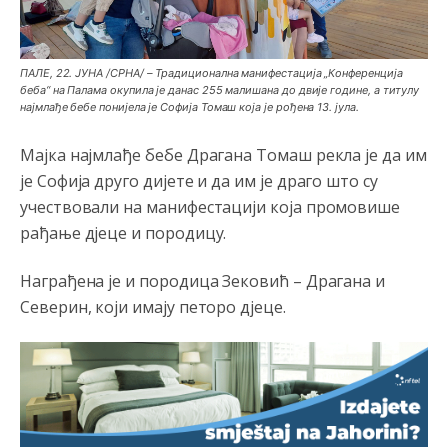
ПАЛЕ, 22. ЈУНА /СРНА/ – Традиционална манифестација „Конференција
беба“ на Палама окупила је данас 255 малишана до двије године, а титулу
најмлађе бебе понијела је Софија Томаш која је рођена 13. јула.
Мајка најмлађе бебе Драгана Томаш рекла је да им
је Софија друго дијете и да им је драго што су
учествовали на манифестацији која промовише
рађање д‌јеце и породицу.
Награђена је и породица Зековић – Драгана и
Северин, који имају петоро д‌јеце.