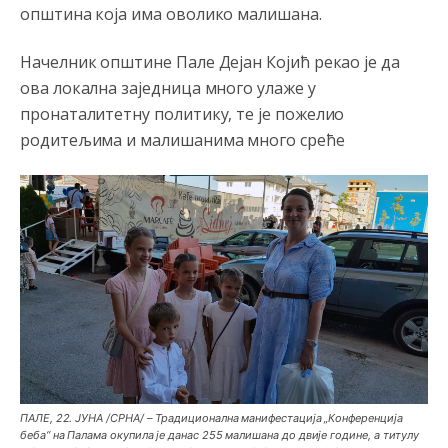
општина која има оволико малишана.
Начелник општине Пале Дејан Којић рекао је да
ова локална заједница много улаже у
пронаталитетну политику, те је пожелио
родитељима и малишанима много среће
ПАЛЕ, 22. ЈУНА /СРНА/ – Традиционална манифестација „Конференција
беба“ на Палама окупила је данас 255 малишана до двије године, а титулу