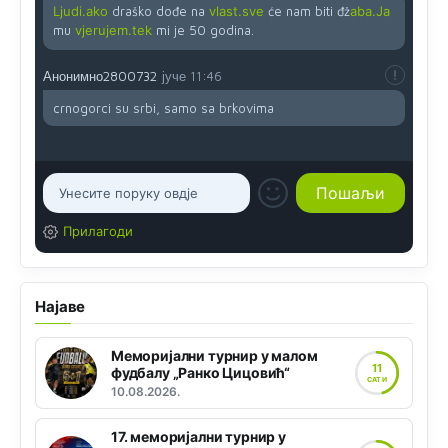
Ljudi.ako
draško dođe na
vlast.sve
će nam biti đž
aba.Ja
mu
vjerujem.tek
mi je 50 godina.
Анонимно2800732
јуче
11:46
crnogorci su srbi, samo sa brkovima
Прилагоди
Најаве
Меморијални турнир у малом
11
фудбалу „Ранко Цицовић“
САТИ
10.08.2026.
17. меморијални турнир у