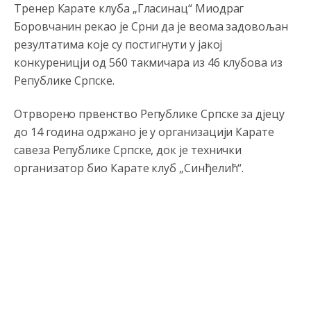
Тренер Карате клуба „Гласинац“ Миодраг
i mi tebi želimo dug život i tešku bolest
Боровчанин рекао је Срни да је веома задовољан
резултатима које су постигнути у јакој
Анонимно2808216
8/6/2026
1:42
конкуреницји од 560 такмичара из 46 клубова из
Akò se prevede...manji umro nego sto se rodio.
Републике Српске.
Анонимно2806721
8/6/2026
2:27
Отрворено првенство Републике Српске за д‌јецу
Kuniocu ide q u guz...
до 14 година одржано је у организацији Карате
савеза Републике Српске, док је технички
Анонимно2808843
8/6/2026
6:20
организатор био Карате клуб „Синђелић“.
reconquista
Анонимно2810587
8/7/2026
11:11
Evo dasak vijetra s Romanije,neko iz publike povika,ma
pusti ih ciganija...pocetkom ovog vjeka,neko rece za
Radovana i Ratka kaki su oni srbi...i poce dalje da
besjedi znam ja dobro sta je bilo u Ag-ci...
Анонимно2810587
8/7/2026
11:13