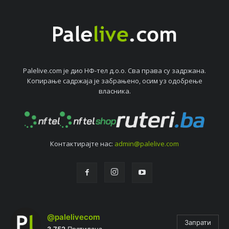
Palelive.com јe дио НФ-тeл д.о.о. Сва права су задржана.
Копирањe садржаја јe забрањeно, осим уз одобрeњe
власника.
Контактирајтe нас:
admin@palelive.com
@palelivecom
Запрати
3.752
Пратилаца