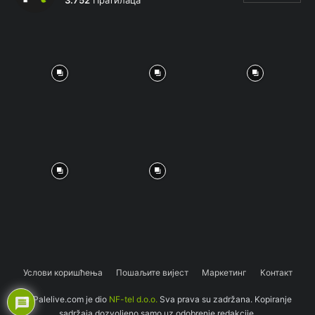
Услови коришћења
Пошаљите вијест
Маркетинг
Контакт
© Palelive.com je dio
NF-tel d.o.o.
Sva prava su zadržana. Kopiranje
sadržaja dozvoljeno samo uz odobrenje redakcije.