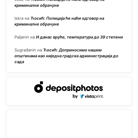
криминалне обрачуне
Iskra
на
Ћосић: Полиција ће наћи одговор на
криминалне обрачуне
Paljanin
на
И данас вруће, температура до 39 степени
Sugrađanin
на
Ћосић: Доприносимо нашим
општинама као ниједна градска администрација до
сада