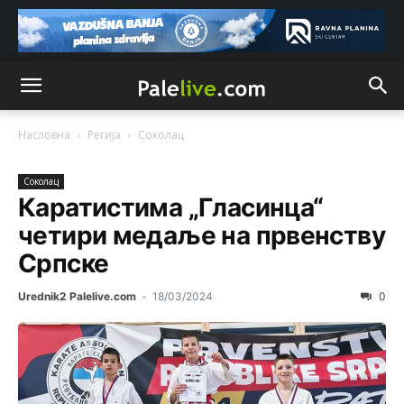
Насловна
Регија
Соколац
Соколац
Каратистима „Гласинца“
четири медаље на првенству
Српске
Анонимно2807791
8/6/2026
11:39
Urednik2 Palelive.com
-
18/03/2024
0
БиХ није гласала да је тзв.Косово држава. Лупаш ко к у
р а ц по самару луди турко.
Анонимно2807895
8/6/2026
12:16
Dobro zboris 791,ovaj721 dok nije bilo interneta,samo
mu je porodica znala da je glup!