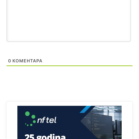
Sa ovim procentom, Bosna i Hercegovina ima najvišu
stopu nepismenosti u regionu.
Анонимно2818605
јуче
11:21
Najveći rizik sa nepismenim stanovništvom je "kupovina
glasova" i manipulacija kroz fiktivne pomoćnike (koji
zapravo glasaju po nalogu političkih partija, a ne po želji
birača).
0
КОМЕНТАРА
Анонимно2818605
јуче
11:28
Prema zvaničnim podacima Agencije za statistiku BiH, u
Bosni i Hercegovini je 1.229.972 građana informatički
nepismeno, što čini 38,7% ukupnog stanovništva starijeg
od 10 godina
Анонимно2818605
јуче
11:30
Prema podacima o informaciono-komunikacionim
tehnologijama, čak 33,4% domaćinstava u BiH uopšte
nema pristup računaru bilo koje vrste (desktop, laptop ili
tablet