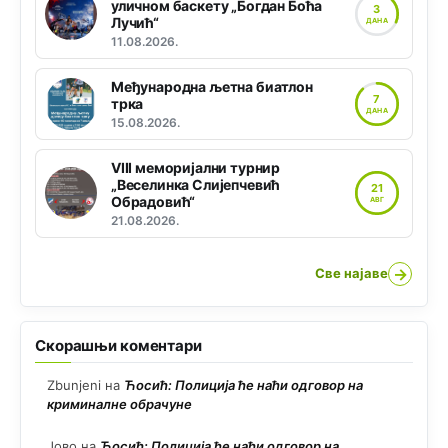
уличном баскету „Богдан Боћа
3
Лучић“
ДАНА
11.08.2026.
Међународна љетна биатлон
7
трка
ДАНА
15.08.2026.
VIII меморијални турнир
„Веселинка Слијепчевић
21
Обрадовић“
АВГ
21.08.2026.
→
Све најаве
Скорашњи коментари
Zbunjeni
на
Ћосић: Полиција ће наћи одговор на
криминалне обрачуне
Јово
на
Ћосић: Полиција ће наћи одговор на