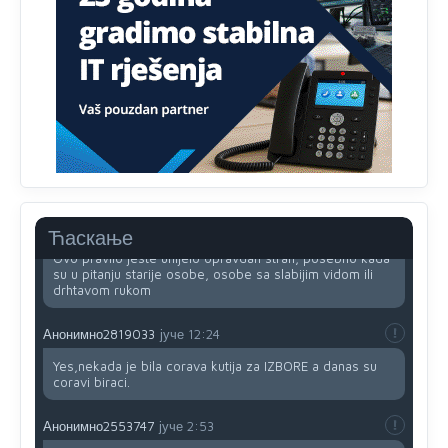
Анонимно2818605
јуче
11:34
Najveći dio populacije starije od 65 godina uopšte ne
koristi internet, niti ima pristup računarima
Анонимно2818605
јуче
11:45
Uvođenje pravila da se umjesto dosadašnjeg znaka "X"
(krstića) kružić ispred kandidata mora u potpunosti
obojiti (popuniti) uvedeno je isključivo zbog tehničkih
zahtjeva optičkih skenera.
Анонимно2818605
јуче
11:45
Ћаскање
Ovo pravilo jeste unijelo opravdan strah, posebno kada
su u pitanju starije osobe, osobe sa slabijim vidom ili
drhtavom rukom
Анонимно2819033
јуче
12:24
Yes,nekada je bila corava kutija za IZBORE a danas su
coravi biraci.
Анонимно2553747
јуче
2:53