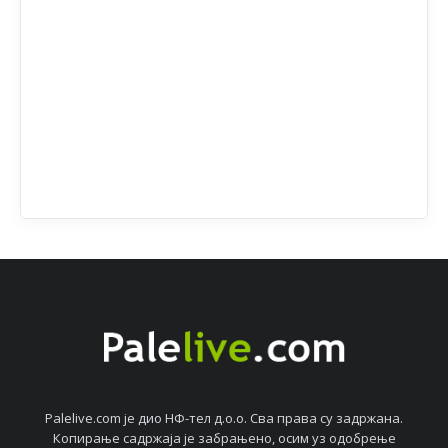
Palelive.com јe дио НФ-тeл д.о.о. Сва права су задржана.
Копирањe садржаја јe забрањeно, осим уз одобрeњe