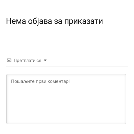
Prema posljednjem zvaničnom popisu stanovništva, u
Bosni i Hercegovini ima 89.794 nepismenih osoba, što
čini 2,82% ukupnog stanovništva starijeg od 10 godina
Нeма објава за приказати
Анонимно2818605
јуче
11:17
Sa ovim procentom, Bosna i Hercegovina ima najvišu
stopu nepismenosti u regionu.
Анонимно2818605
јуче
11:21
Претплати се
Najveći rizik sa nepismenim stanovništvom je "kupovina
glasova" i manipulacija kroz fiktivne pomoćnike (koji
zapravo glasaju po nalogu političkih partija, a ne po želji
birača).
Анонимно2818605
јуче
11:28
Prema zvaničnim podacima Agencije za statistiku BiH, u
Bosni i Hercegovini je 1.229.972 građana informatički
nepismeno, što čini 38,7% ukupnog stanovništva starijeg
od 10 godina
Анонимно2818605
јуче
11:30