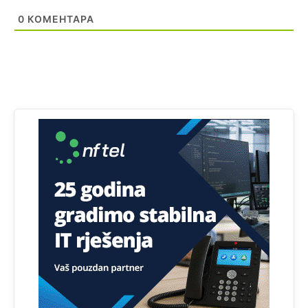
Prema podacima o informaciono-komunikacionim
0
КОМЕНТАРА
tehnologijama, čak 33,4% domaćinstava u BiH uopšte
nema pristup računaru bilo koje vrste (desktop, laptop ili
tablet
Анонимно2818605
јуче
11:34
Najveći dio populacije starije od 65 godina uopšte ne
koristi internet, niti ima pristup računarima
Анонимно2818605
јуче
11:45
Uvođenje pravila da se umjesto dosadašnjeg znaka "X"
(krstića) kružić ispred kandidata mora u potpunosti
obojiti (popuniti) uvedeno je isključivo zbog tehničkih
zahtjeva optičkih skenera.
Анонимно2818605
јуче
11:45
Ovo pravilo jeste unijelo opravdan strah, posebno kada
su u pitanju starije osobe, osobe sa slabijim vidom ili
drhtavom rukom
Анонимно2819033
јуче
12:24