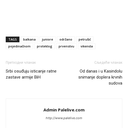
Narod ne zeli da ih vode bogati i podobni,narod hoce
pametne i postene.
Анонимно2811968
8/7/2026
12:35
Nema bolesti kao sto je
mrznja.Nema
dara kao sto je
zdravlje.Niti
bogastva kao st je mir i Boziji blagosov!
TAGS
balkana
juniore
održano
petrušić
pojedinačnom
proteklog
prvenstvu
vikenda
Анонимно2022778
јуче
8:01
https://bebarijum.rs/
Претходни чланак
Сљедећи чланак
Srbi osuđuju isticanje ratne
Od danas i u Kasindolu
Анонимно2817461
јуче
8:37
zastave armije BiH
snimanje doplera krvnih
U SAD poslje zatvaranja biracki mesta,za 5 minuta znaju
sudova
ko je pobjedio... u Japanu za 2 minuta,kod nas mjesec
dana pre izbora zna se ko ce pobediti!!
Анонимно2553747
јуче
9:55
Admin Palelive.com
Jel moguće da toliko zaostaju za nama..
http://www.palelive.com
Анонимно2818605
јуче
11:15