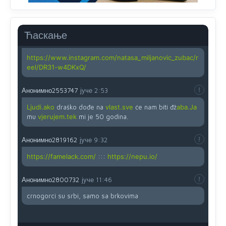
Yes,nekada je bila corava kutija za IZBORE a danas su
coravi biraci.
Ћаскање
Анонимно2819162
јуче
12:35
https://www.instagram.com/natasa_miljanovic_zubac/r
eel/DR31-w4DKxQ/
Анонимно2553747
јуче
2:53
Ljudi.ako
draško dođe na
vlast.sve
će nam biti đž
aba.Ja
mu
vjerujem.tek
mi je 50 godina.
Анонимно2819162
јуче
9:32
https://famelack.com/
:::
https://nepu.io/
Анонимно2800732
јуче
11:46
crnogorci su srbi, samo sa brkovima