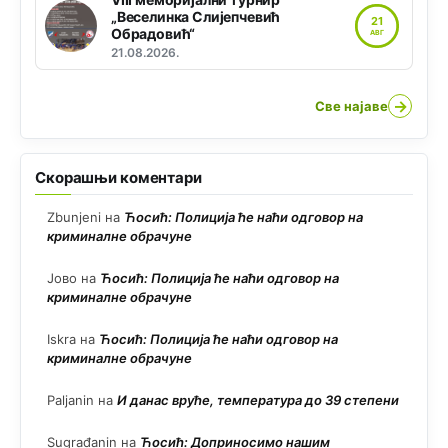
„Веселинка Слијепчевић
21
Обрадовић“
АВГ
21.08.2026.
→
Све најаве
Скорашњи коментари
Zbunjeni
на
Ћосић: Полиција ће наћи одговор на
криминалне обрачуне
Јово
на
Ћосић: Полиција ће наћи одговор на
криминалне обрачуне
Iskra
на
Ћосић: Полиција ће наћи одговор на
криминалне обрачуне
Paljanin
на
И данас вруће, температура до 39 степени
Sugrađanin
на
Ћосић: Доприносимо нашим