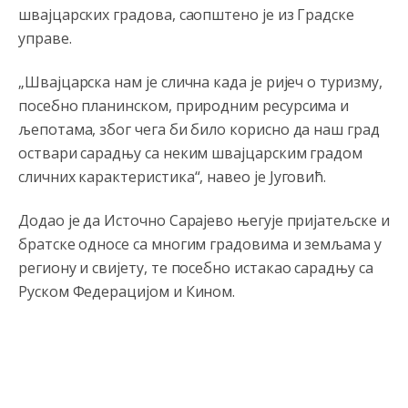
швајцарских градова, саопштено је из Градске
управе.
„Швајцарска нам је слична када је ријеч о туризму,
посебно планинском, природним ресурсима и
љепотама, због чега би било корисно да наш град
оствари сарадњу са неким швајцарским градом
сличних карактеристика“, навео је Југовић.
Додао је да Источно Сарајево његује пријатељске и
братске односе са многим градовима и земљама у
региону и свијету, те посебно истакао сарадњу са
Руском Федерацијом и Кином.