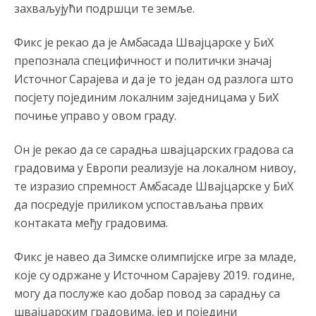
захваљујући подршци те земље.
Анонимно2818605
8/8/2026
11:15
Фикс је рекао да је Амбасада Швајцарске у БиХ
Prema posljednjem zvaničnom popisu stanovništva, u
Bosni i Hercegovini ima 89.794 nepismenih osoba, što
препознала специфичност и политички значај
čini 2,82% ukupnog stanovništva starijeg od 10 godina
Источног Сарајева и да је то један од разлога што
посјету појединим локалним заједницама у БиХ
Анонимно2818605
8/8/2026
11:17
почиње управо у овом граду.
Sa ovim procentom, Bosna i Hercegovina ima najvišu
stopu nepismenosti u regionu.
Он је рекао да се сарадња швајцарских градова са
Анонимно2818605
8/8/2026
11:21
градовима у Европи реализује на локалном нивоу,
те изразио спремност Амбасаде Швајцарске у БиХ
Najveći rizik sa nepismenim stanovništvom je "kupovina
glasova" i manipulacija kroz fiktivne pomoćnike (koji
да посредује приликом успостављања првих
zapravo glasaju po nalogu političkih partija, a ne po želji
контаката међу градовима.
birača).
Анонимно2818605
8/8/2026
11:28
Фикс је навео да Зимске олимпијске игре за младе,
које су одржане у Источном Сарајеву 2019. године,
Prema zvaničnim podacima Agencije za statistiku BiH, u
Bosni i Hercegovini je 1.229.972 građana informatički
могу да послуже као добар повод за сарадњу са
nepismeno, što čini 38,7% ukupnog stanovništva starijeg
od 10 godina
швајцарским градовима, јер и поједини