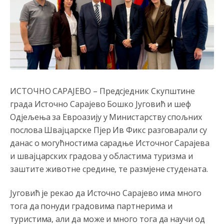
ИСТОЧНО САРАЈЕВО – Предсједник Скупштине
града Источно Сарајево Бошко Југовић и шеф
Одјељења за Евроазију у Министарству спољних
послова Швајцарске Пјер Ив Фикс разговарали су
данас о могућностима сарадње Источног Сарајева
и швајцарских градова у областима туризма и
заштите животне средине, те размјене студената.
Југовић је рекао да Источно Сарајево има много
тога да понуди градовима партнерима и
туристима, али да може и много тога да научи од