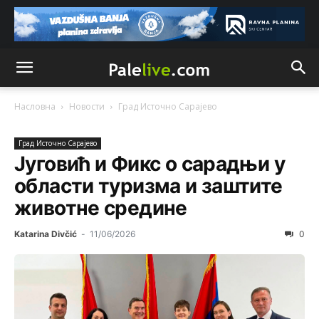
Насловна
Новости
Град Источно Сарајeво
Град Источно Сарајeво
Југовић и Фикс о сарадњи у
области туризма и заштите
животне средине
Katarina Divčić
-
11/06/2026
0