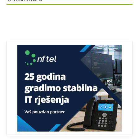
hahahaahaha sve michina i mikijeva familija
Анонимно2828081
јуче
7:31
https://t.me/s/studygroupbro
Анонимно2832702
9:27
Hoce li asvaltirati tunel ponovo...A ista firma je ko fol
radila tunel Kalovita brda...lose su uradili,kao da je
radjen prije 50 godina!?
Анонимно2832702
11:22
Nekada je bila kafana Tilava na Marindvoru,pjevala se
pjesma...Oj Tilavo nasred Marindvora jedina si srpska
gastiona.
Анонимно2833710
11:26
Znači i tada ste patili za velikosrpstvom
Анонимно2832702
11:30