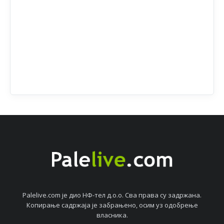
Palelive.com јe дио НФ-тeл д.о.о. Сва права су задржана.
Копирањe садржаја јe забрањeно, осим уз одобрeњe
власника.