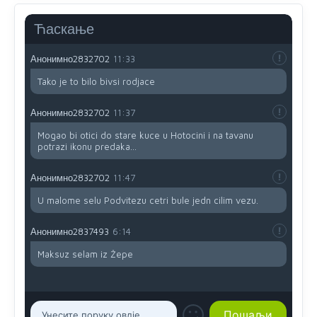
Tada ste se vi muslimani,izjasnjavali kao srbi .Citao sam
kako se Asim Softic isjasnjavo kao srbi,Serif Catovic isto
Ћаскање
srbin koa i Vaso Petricevic...
Анонимно2832702
11:33
Tako je to bilo bivsi rodjace
Анонимно2832702
11:37
Mogao bi otici do stare kuce u Hotocini i na tavanu
potrazi ikonu predaka...
Анонимно2832702
11:47
U malome selu Podvitezu cetri bule jedn cilim vezu.
Анонимно2837493
6:14
Maksuz selam iz Žepe