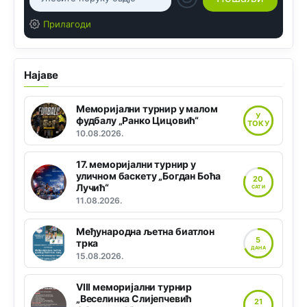
Прилагоди
Најаве
Меморијални турнир у малом
У
фудбалу „Ранко Цицовић“
ТОКУ
10.08.2026.
17. меморијални турнир у
уличном баскету „Богдан Боћа
20
Лучић“
САТИ
11.08.2026.
Међународна љетна биатлон
5
трка
ДАНА
15.08.2026.
VIII меморијални турнир
„Веселинка Слијепчевић
21