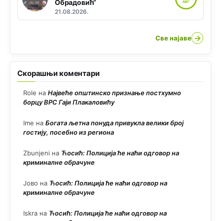
Обрадовић“
АВГ
21.08.2026.
→
Све најаве
Скорашњи коментари
Role
на
Највеће општинско признање постхумно
борцу ВРС Гаји Плакаловићу
Ime
на
Богата љетна понуда привукла велики број
гостију, посебно из региона
Zbunjeni
на
Ћосић: Полиција ће наћи одговор на
криминалне обрачуне
Јово
на
Ћосић: Полиција ће наћи одговор на
криминалне обрачуне
Iskra
на
Ћосић: Полиција ће наћи одговор на