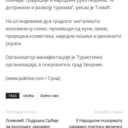
обичаја, традиције и народних рукотворина, те
Анонимно2810587
8/7/2026
11:26
доприносе и развоју туризма“, рекао је Томић.
Pozdrav,evo hvata me meze.
На штандовима дуж градског шеталишта
Анонимно2811968
8/7/2026
11:38
изложене су слике, производи од вуне, свиле,
Sta bi rekao
prof.Momcil
o Gigovic?Tako je lepi moj!
природна козметика, народне ношње и различити
украси.
Анонимно2811968
8/7/2026
12:34
Narod ne zeli da ih vode bogati i podobni,narod hoce
Организатор манифестације је Туристичка
pametne i postene.
организација, а покровитељ град Зворник.
Анонимно2811968
8/7/2026
12:35
(www.palelive.com / Срна)
Nema bolesti kao sto je
mrznja.Nema
dara kao sto je
zdravlje.Niti
bogastva kao st je mir i Boziji blagosov!
TAGS
izložba
Zlatne ruke
Анонимно2022778
јуче
8:01
https://bebarijum.rs/
Претходни чланак
Сљедећи чланак
Љевнаић: Подршка Србије
У Народном позоришту
Анонимно2817461
јуче
8:37
за еколошку Јахорину
одржано поетско-музичко