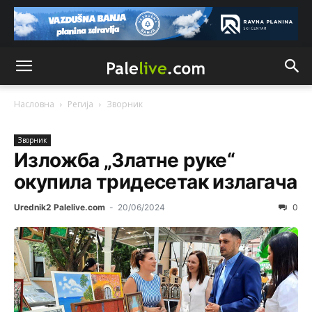
Насловна
Регија
Зворник
Зворник
Изложба „Златне руке“
окупила тридесетак излагача
Urednik2 Palelive.com
-
20/06/2024
0