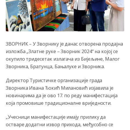
ЗВОРНИК – У Зворнику је данас отворена продајна
изложба „Златне руке – Зворник 2024“ на којој се
окупило тридесетак излагача из Бијељине, Малог
Зворника, Братунца, Бањалуке и Зворника.
Директор Туристичке организације града
Зворника Ивана Ђокић Милановић изјавила је
новинарима да је ово 17. по реду манифестација
која промовише традиционалне вриједности.
Анонимно2806721
8/6/2026
12:39
„Учесници манифестације имају прилику да
791 BiH nije priznala Kosovo kao nezavisnu državu jer
остваре додатни извор прихода, међусобно се
genocidna tvorevina pravi smetnju a recimo Srbija je