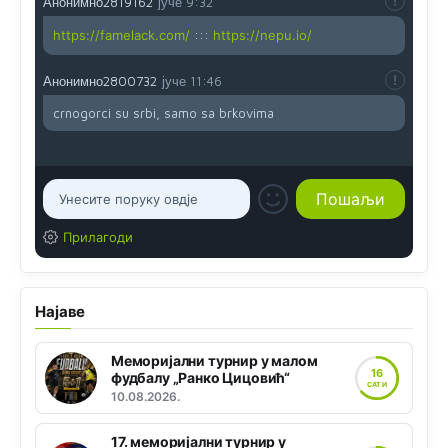
Анонимно2819162
јуче
9:32
https://famelack.com/
:::
https://nepu.io/
Анонимно2800732
јуче
11:46
crnogorci su srbi, samo sa brkovima
Прилагоди
Најаве
Меморијални турнир у малом
16
фудбалу „Ранко Цицовић“
САТИ
10.08.2026.
17. меморијални турнир у