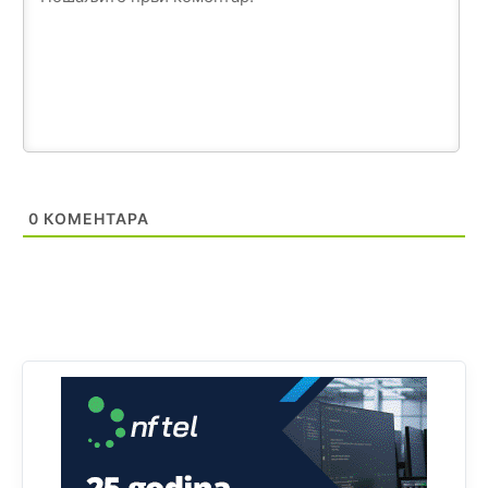
Анонимно2818605
јуче
11:28
Prema zvaničnim podacima Agencije za statistiku BiH, u
Bosni i Hercegovini je 1.229.972 građana informatički
nepismeno, što čini 38,7% ukupnog stanovništva starijeg
od 10 godina
Анонимно2818605
јуче
11:30
Prema podacima o informaciono-komunikacionim
0
КОМЕНТАРА
tehnologijama, čak 33,4% domaćinstava u BiH uopšte
nema pristup računaru bilo koje vrste (desktop, laptop ili
tablet
Анонимно2818605
јуче
11:34
Najveći dio populacije starije od 65 godina uopšte ne
koristi internet, niti ima pristup računarima
Анонимно2818605
јуче
11:45
Uvođenje pravila da se umjesto dosadašnjeg znaka "X"
(krstića) kružić ispred kandidata mora u potpunosti
obojiti (popuniti) uvedeno je isključivo zbog tehničkih