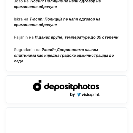
Јово
на
Ћосић: Полиција ће наћи одговор на
криминалне обрачуне
Iskra
на
Ћосић: Полиција ће наћи одговор на
криминалне обрачуне
Paljanin
на
И данас вруће, температура до 39 степени
Sugrađanin
на
Ћосић: Доприносимо нашим
општинама као ниједна градска администрација до
сада