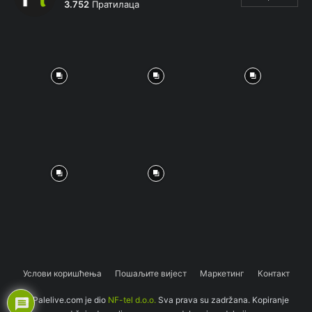
3.752
Пратилаца
Услови коришћења
Пошаљите вијест
Маркетинг
Контакт
© Palelive.com je dio
NF-tel d.o.o.
Sva prava su zadržana. Kopiranje