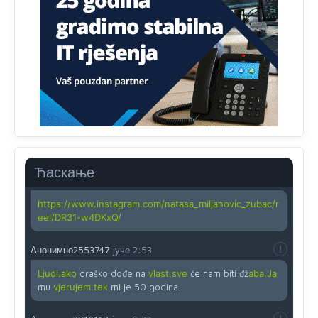
zahtjeva optičkih skenera.
Анонимно2818605
јуче
11:45
Ovo pravilo jeste unijelo opravdan strah, posebno kada
su u pitanju starije osobe, osobe sa slabijim vidom ili
drhtavom rukom
Анонимно2819033
јуче
12:24
Yes,nekada je bila corava kutija za IZBORE a danas su
coravi biraci.
Ћаскање
Анонимно2819162
јуче
12:35
https://www.instagram.com/natasa_miljanovic_zubac/r
eel/DR31-w4DKxQ/
Анонимно2553747
јуче
2:53
Ljudi.ako
draško dođe na
vlast.sve
će nam biti đž
aba.Ja
mu
vjerujem.tek
mi je 50 godina.