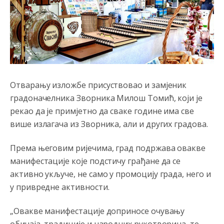
reconquista
Анонимно2810587
8/7/2026
11:11
Evo dasak vijetra s Romanije,neko iz publike povika,ma
pusti ih ciganija...pocetkom ovog vjeka,neko rece za
Radovana i Ratka kaki su oni srbi...i poce dalje da
besjedi znam ja dobro sta je bilo u Ag-ci...
Отварању изложбе присуствовао и замјеник
Анонимно2810587
8/7/2026
11:13
градоначелника Зворника Милош Томић, који је
Proguglajte
рекао да је примјетно да сваке године има све
више излагача из Зворника, али и других градова.
Анонимно2810587
8/7/2026
11:21
O kako su cudni lvi ljudi,uzeli bi sve da mogu...a ja srce
Према његовим ријечима, град подржава овакве
svima fajem,radujem se tudjoj sreci.I ko ima i ko nema
na iso ce mjesto leci!
манифестације које подстичу грађане да се
активно укључе, не само у промоцију града, него и
Анонимно2810587
8/7/2026
11:24
у привредне активности.
Nije u svijetu problem,nahraniti siromasnd,kako nahraniti
bogate!?
„Овакве манифестације доприносе очувању