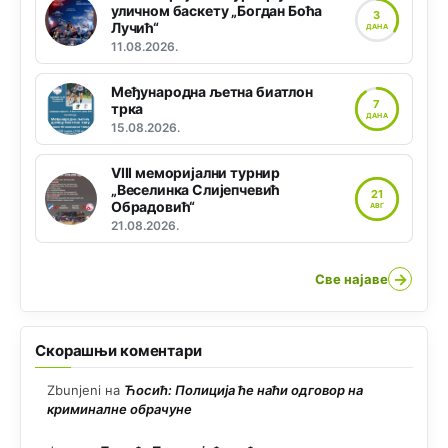
уличном баскету „Богдан Боћа
3
Лучић“
ДАНА
11.08.2026.
Међународна љетна биатлон
7
трка
ДАНА
15.08.2026.
VIII меморијални турнир
„Веселинка Слијепчевић
21
Обрадовић“
АВГ
21.08.2026.
→
Све најаве
Скорашњи коментари
Zbunjeni
на
Ћосић: Полиција ће наћи одговор на
криминалне обрачуне