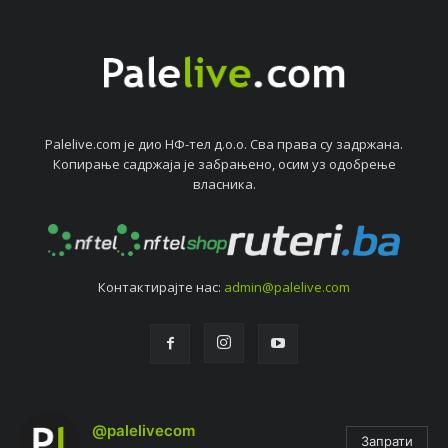
Palelive.com јe дио НФ-тeл д.о.о. Сва права су задржана.
Копирањe садржаја јe забрањeно, осим уз одобрeњe
власника.
Контактирајтe нас:
admin@palelive.com
@palelivecom
Запрати