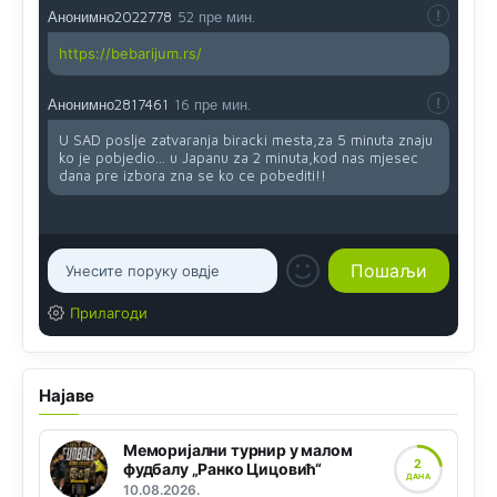
Анонимно2022778
52 пре мин.
https://bebarijum.rs/
Анонимно2817461
16 пре мин.
U SAD poslje zatvaranja biracki mesta,za 5 minuta znaju
ko je pobjedio... u Japanu za 2 minuta,kod nas mjesec
dana pre izbora zna se ko ce pobediti!!
Прилагоди
Најаве
Меморијални турнир у малом
2
фудбалу „Ранко Цицовић“
ДАНА
10.08.2026.