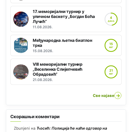
17. меморијални турнир у
уличном баскету „Богдан Боћа
4
Лучић“
ДАНА
11.08.2026.
Међународна љетна биатлон
15
трка
АВГ
15.08.2026.
VIII меморијални турнир
„Веселинка Слијепчевић
21
Обрадовић“
АВГ
21.08.2026.
→
Све најаве
Скорашњи коментари
Zbunjeni
на
Ћосић: Полиција ће наћи одговор на