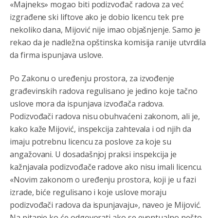
«Majneks» mogao biti podizvođač radova za već
izgrađene ski liftove ako je dobio licencu tek pre
nekoliko dana, Mijović nije imao objašnjenje. Samo je
rekao da je nadležna opštinska komisija ranije utvrdila
Анонимно2806773
8/6/2026
6:56
da firma ispunjava uslove.
АМЕРИКАНЦИ ДО КРАЈА ГОДИНЕ ОДЛАЗЕ СА
КОСОВА
Po Zakonu o uređenju prostora, za izvođenje
Анонимно2806773
8/6/2026
6:59
građevinskih radova regulisano je jedino koje tačno
uslove mora da ispunjava izvođača radova.
Затвара се и база Бондстил, у којој је лета 1999.
године било чак 7.000 војника.
Podizvođači radova nisu obuhvaćeni zakonom, ali je,
kako kaže Mijović, inspekcija zahtevala i od njih da
Анонимно2806773
8/6/2026
7:01
imaju potrebnu licencu za poslove za koje su
Косово више није у моди, Амери се селе у Иран.
angažovani. U dosadašnjoj praksi inspekcija je
kažnjavala podizvođače radove ako nisu imali licencu.
Анонимно2806773
8/6/2026
7:05
«Novim zakonom o uređenju prostora, koji je u fazi
Војска Србије се враћа на Косово и Метохију.
izrade, biće regulisano i koje uslove moraju
podizvođači radova da ispunjavaju», naveo je Mijović.
Анонимно2806721
8/6/2026
7:23
Na pitanje ko će odgovorati ako se eventualno nešto