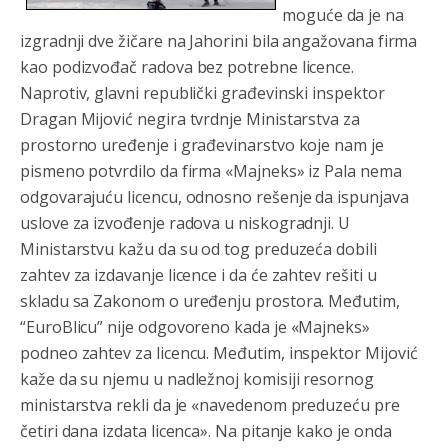
moguće da je na
izgradnji dve žičare na Jahorini bila angažovana firma
kao podizvođač radova bez potrebne licence.
Naprotiv, glavni republički građevinski inspektor
Dragan Mijović negira tvrdnje Ministarstva za
prostorno uređenje i građevinarstvo koje nam je
pismeno potvrdilo da firma «Majneks» iz Pala nema
odgovarajuću licencu, odnosno rešenje da ispunjava
uslove za izvođenje radova u niskogradnji. U
Ministarstvu kažu da su od tog preduzeća dobili
zahtev za izdavanje licence i da će zahtev rešiti u
skladu sa Zakonom o uređenju prostora.
Međutim,
“EuroBlicu” nije odgovoreno kada je «Majneks»
podneo zahtev za licencu. Međutim, inspektor Mijović
kaže da su njemu u nadležnoj komisiji resornog
ministarstva rekli da je «navedenom preduzeću pre
četiri dana izdata licenca». Na pitanje kako je onda