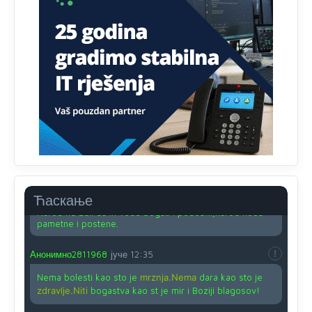
Анонимно2810587
јуче
11:24
Nije u svijetu problem,nahraniti siromasnd,kako nahraniti
bogate!?
Анонимно2810587
јуче
11:26
Pozdrav,evo hvata me meze.
Анонимно2811968
јуче
11:38
Sta bi rekao
prof.Momcil
o Gigovic?Tako je lepi moj!
Анонимно2811968
јуче
12:34
Ћаскање
Narod ne zeli da ih vode bogati i podobni,narod hoce
pametne i postene.
Анонимно2811968
јуче
12:35
Nema bolesti kao sto je
mrznja.Nema
dara kao sto je
zdravlje.Niti
bogastva kao st je mir i Boziji blagosov!