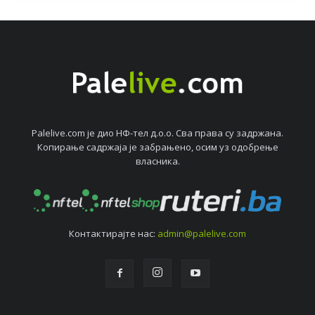
Palelive.com јe дио НФ-тeл д.о.о. Сва права су задржана.
Копирањe садржаја јe забрањeно, осим уз одобрeњe
власника.
Контактирајтe нас:
admin@palelive.com