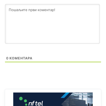
Анонимно2806721
8/6/2026
2:27
Kuniocu ide q u guz...
Анонимно2808843
8/6/2026
6:20
reconquista
Анонимно2810587
јуче
11:11
Evo dasak vijetra s Romanije,neko iz publike povika,ma
pusti ih ciganija...pocetkom ovog vjeka,neko rece za
Radovana i Ratka kaki su oni srbi...i poce dalje da
0
КОМЕНТАРА
besjedi znam ja dobro sta je bilo u Ag-ci...
Анонимно2810587
јуче
11:13
Proguglajte
Анонимно2810587
јуче
11:21
O kako su cudni lvi ljudi,uzeli bi sve da mogu...a ja srce
svima fajem,radujem se tudjoj sreci.I ko ima i ko nema
na iso ce mjesto leci!