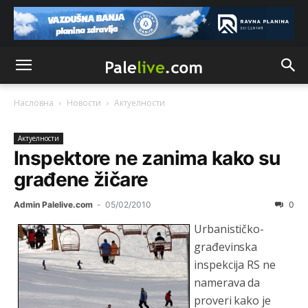
Насловна
Новости
Актуeлности
Актуeлности
Inspektore ne zanima kako su
građene žičare
Admin Palelive.com
-
05/02/2010
0
Urbanističko-
građevinska
inspekcija RS ne
namerava da
proveri kako je