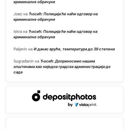
криминалне обрачуне
Јово
на
Ћосић: Полиција ће наћи одговор на
криминалне обрачуне
Iskra
на
Ћосић: Полиција ће наћи одговор на
криминалне обрачуне
Paljanin
на
И данас вруће, температура до 39 степени
Sugrađanin
на
Ћосић: Доприносимо нашим
општинама као ниједна градска администрација до
сада