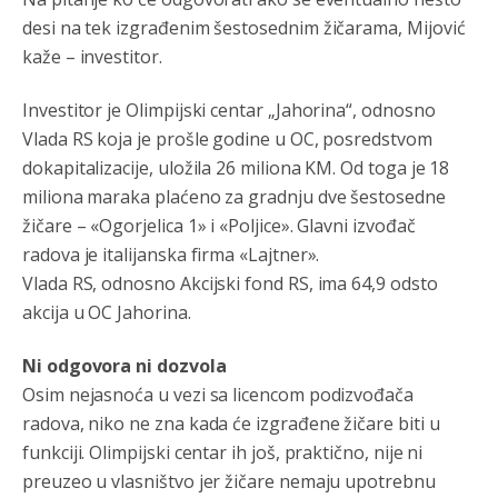
Promjeni dilera
desi na tek izgrađenim šestosednim žičarama, Mijović
kaže – investitor.
Анонимно2807323
8/6/2026
9:51
Vise je Republika SRPSKA drzava nego Kosovo. Sa
Investitor je Olimpijski centar „Jahorina“, odnosno
Kosova se Srbi mogu i lijecit i skolovat i glasat u Srbij. A
niko sa 23 posto federacije to ne moze u Republici
Vlada RS koja je prošle godine u OC, posredstvom
Srpskoj. Zato zivjela REPUBLIKA SRPSKA
dokapitalizacije, uložila 26 miliona KM. Od toga je 18
miliona maraka plaćeno za gradnju dve šestosedne
Анонимно2807441
8/6/2026
10:21
žičare – «Ogorjelica 1» i «Poljice». Glavni izvođač
муслимански екстремиста,шта он има са тзв Косовом?
radova je italijanska firma «Lajtner».
Анонимно2807447
8/6/2026
10:21
Vlada RS, odnosno Akcijski fond RS, ima 64,9 odsto
akcija u OC Jahorina.
Откуд онолико увече арапа по Палама са комплет
породицама?
Ni odgovora ni dozvola
Анонимно2807441
8/6/2026
10:22
Osim nejasnoća u vezi sa licencom podizvođača
накотило се
radova, niko ne zna kada će izgrađene žičare biti u
funkciji. Olimpijski centar ih još, praktično, nije ni
Анонимно2807447
8/6/2026
10:24
preuzeo u vlasništvo jer žičare nemaju upotrebnu