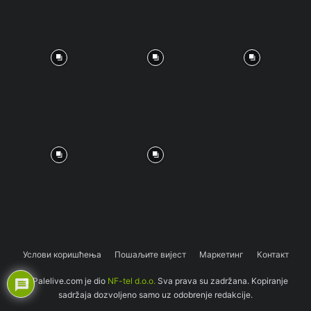
Услови коришћења
Пошаљите вијест
Маркетинг
Контакт
© Palelive.com je dio
NF-tel d.o.o.
Sva prava su zadržana. Kopiranje
sadržaja dozvoljeno samo uz odobrenje redakcije.