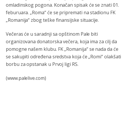
omladinskog pogona. Konačan spisak će se znati 01.
Анонимно2806773
јуче
7:05
feburuara. „Roma“ će se pripremati na stadionu FK
Војска Србије се враћа на Косово и Метохију.
„Romanija“ zbog teške finansijske situacije.
Анонимно2806721
јуче
7:23
Večeras će u saradnji sa opštinom Pale biti
Promjeni dilera
organizovana donatorska večera, koja ima za cilj da
pomogne našem klubu. FK „Romanija“ se nada da će
Анонимно2807323
јуче
9:51
se sakupiti određena sredstva koja će „Romi“ olakšati
Vise je Republika SRPSKA drzava nego Kosovo. Sa
Kosova se Srbi mogu i lijecit i skolovat i glasat u Srbij. A
borbu za opstanak u Prvoj ligi RS.
niko sa 23 posto federacije to ne moze u Republici
Srpskoj. Zato zivjela REPUBLIKA SRPSKA
(www.palelive.com)
Анонимно2807441
јуче
10:21
муслимански екстремиста,шта он има са тзв Косовом?
Анонимно2807447
јуче
10:21
Откуд онолико увече арапа по Палама са комплет
породицама?