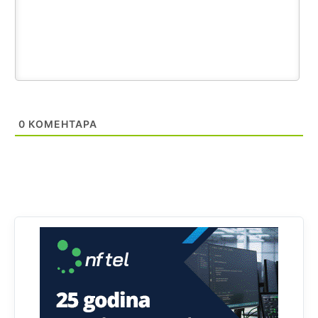
i mi tebi želimo dug život i tešku bolest
Анонимно2808216
јуче
1:42
Akò se prevede...manji umro nego sto se rodio.
Анонимно2806721
јуче
2:27
Kuniocu ide q u guz...
0
КОМЕНТАРА
Анонимно2808843
јуче
6:20
reconquista
Анонимно2810587
11:11
Evo dasak vijetra s Romanije,neko iz publike povika,ma
pusti ih ciganija...pocetkom ovog vjeka,neko rece za
Radovana i Ratka kaki su oni srbi...i poce dalje da
besjedi znam ja dobro sta je bilo u Ag-ci...
Анонимно2810587
11:13
Proguglajte