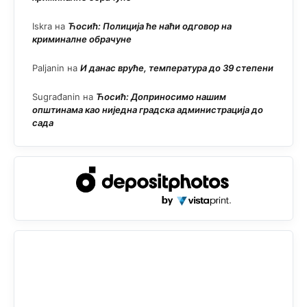
Iskra
на
Ћосић: Полиција ће наћи одговор на
криминалне обрачуне
Paljanin
на
И данас вруће, температура до 39 степени
Sugrađanin
на
Ћосић: Доприносимо нашим
општинама као ниједна градска администрација до
сада