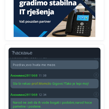
Анонимно2810587
11:21
O kako su cudni lvi ljudi,uzeli bi sve da mogu...a ja srce
svima fajem,radujem se tudjoj sreci.I ko ima i ko nema
na iso ce mjesto leci!
Анонимно2810587
11:24
Nije u svijetu problem,nahraniti siromasnd,kako nahraniti
bogate!?
Ћаскање
Анонимно2810587
11:26
Pozdrav,evo hvata me meze.
Анонимно2811968
11:38
Sta bi rekao
prof.Momcil
o Gigovic?Tako je lepi moj!
Анонимно2811968
12:34
Narod ne zeli da ih vode bogati i podobni,narod hoce
pametne i postene.