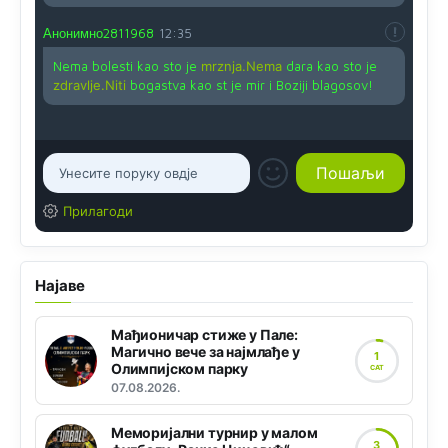
Анонимно2811968
12:35
Nema bolesti kao sto je
mrznja.Nema
dara kao sto je
zdravlje.Niti
bogastva kao st je mir i Boziji blagosov!
Прилагоди
Најаве
Мађионичар стиже у Пале:
Магично вече за најмлађе у
1
Олимпијском парку
САТ
07.08.2026.
Меморијални турнир у малом
3