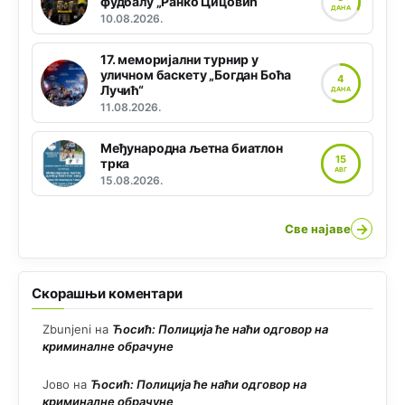
фудбалу „Ранко Цицовић“
ДАНА
10.08.2026.
17. меморијални турнир у
уличном баскету „Богдан Боћа
4
Лучић“
ДАНА
11.08.2026.
Међународна љетна биатлон
15
трка
АВГ
15.08.2026.
→
Све најаве
Скорашњи коментари
Zbunjeni
на
Ћосић: Полиција ће наћи одговор на
криминалне обрачуне
Јово
на
Ћосић: Полиција ће наћи одговор на
криминалне обрачуне