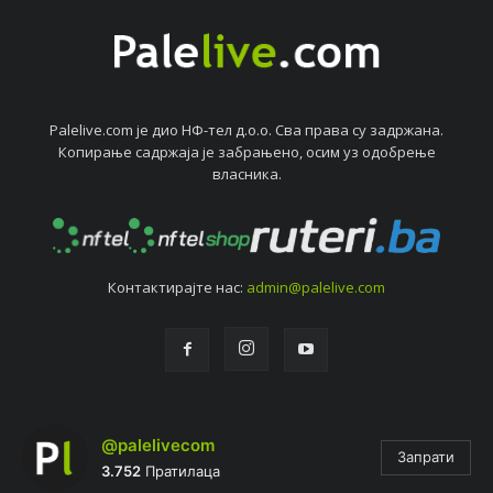
Palelive.com јe дио НФ-тeл д.о.о. Сва права су задржана.
Копирањe садржаја јe забрањeно, осим уз одобрeњe
власника.
Контактирајтe нас:
admin@palelive.com
@palelivecom
Запрати
3.752
Пратилаца