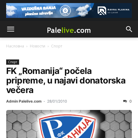
Насловна
Новости
Спорт
Спорт
FK „Romanija“ počela
pripreme, u najavi donatorska
večera
Admin Palelive.com
-
28/01/2010
0