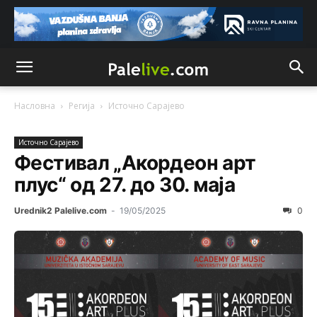
Насловна
Регија
Источно Сарајево
Источно Сарајево
Фестивал „Акордеон арт
плус“ од 27. до 30. маја
Urednik2 Palelive.com
-
19/05/2025
0