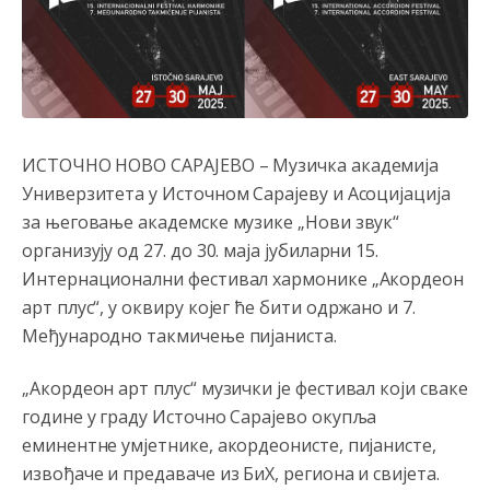
ИСТОЧНО НОВО САРАЈЕВО – Музичка академија
Универзитета у Источном Сарајеву и Асоцијација
за његовање академске музике „Нови звук“
организују од 27. до 30. маја јубиларни 15.
Интернационални фестивал хармонике „Акордеон
арт плус“, у оквиру којег ће бити одржано и 7.
Међународно такмичење пијаниста.
„Акордеон арт плус“ музички је фестивал који сваке
године у граду Источно Сарајево окупља
еминентне умјетнике, акордеонисте, пијанисте,
извођаче и предаваче из БиХ, региона и свијета.