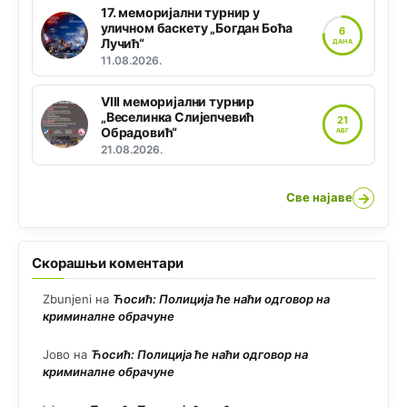
17. меморијални турнир у
уличном баскету „Богдан Боћа
6
Лучић“
ДАНА
11.08.2026.
VIII меморијални турнир
„Веселинка Слијепчевић
21
Обрадовић“
АВГ
21.08.2026.
→
Све најаве
Скорашњи коментари
Zbunjeni
на
Ћосић: Полиција ће наћи одговор на
криминалне обрачуне
Јово
на
Ћосић: Полиција ће наћи одговор на
криминалне обрачуне