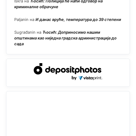
Iskra
на
Ћосић: Полиција ће наћи одговор на
криминалне обрачуне
Paljanin
на
И данас вруће, температура до 39 степени
Sugrađanin
на
Ћосић: Доприносимо нашим
општинама као ниједна градска администрација до
сада