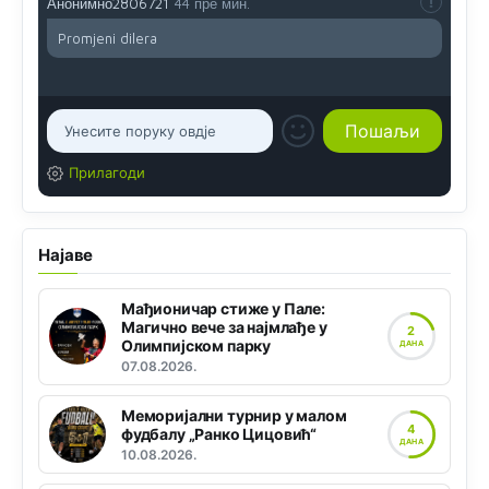
Анонимно2806721
44 пре мин.
Promjeni dilera
Прилагоди
Најаве
Мађионичар стиже у Пале:
Магично вече за најмлађе у
2
Олимпијском парку
ДАНА
07.08.2026.
Меморијални турнир у малом
4
фудбалу „Ранко Цицовић“
ДАНА
10.08.2026.