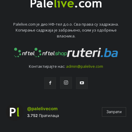
Palelive.com јe дио НФ-тeл д.о.о. Сва права су задржана.
Копирањe садржаја јe забрањeно, осим уз одобрeњe
власника.
Контактирајтe нас:
admin@palelive.com
@palelivecom
Запрати
3.752
Пратилаца