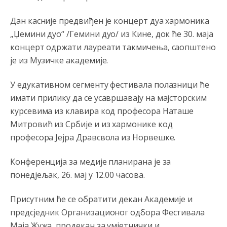
označena kao rak rana RS.
Дан касније предвиђен је концерт дуа хармоника
Анонимно2022778
јуче
8:21
„Џемини дуо“ /Гемини дуо/ из Кине, док ће 30. маја
концерт одржати лауреати такмичења, саопштено
Frljavi poziva Ubice da se smire a a ne poziva Tužilaštvo
Sipu Mup SAJ da ih istresu iz gaća poslije ***stava u
је из Музичке академије.
sred grada!!!!!
У едукативном сегменту фестивала полазници ће
Анонимно2801129
јуче
8:50
имати прилику да се усавршавају на мајсторским
Treba da znaš da paljanski vodovod opstaje na parama
курсевима из клавира код професора Наташе
koje dobije iz Kantona
Sarajevo.Kanton
ima opciju da
odbaci potrošnju vode sa jahorinskih vrela ali mu je to
Митровић из Србије и из хармонике код
skuplje pa koristi vodu koja mu je jeftinija
професора Јејра Дравсвола из Норвешке.
Анонимно2798926
јуче
10:04
Конференција за медије планирана је за
Opšte je poznato da se voda prodaje i to nije problem
понед‌јељак, 26. мај у 12.00 часова.
niti iko pravi problem oko toga. Ovdje je u pitanju
odgovornost vodovoda prema primarni korisnicima
njihove usluge koju građani Pala isto tako plaćaju.
Присутним ће се обратити декан Академије и
предсједник Организационог одбора Фестивала
Анонимно2801129
јуче
11:08
Маја Жужа, продекан за умјетнички и