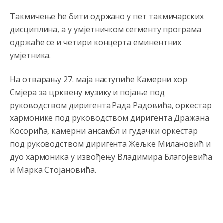
Такмичење ће бити одржано у пет такмичарских
дисциплина, а у умјетничком сегменту програма
одржаће се и четири концерта еминентних
умјетника.
На отварању 27. маја наступиће Камерни хор
Смјера за црквену музику и појање под
руководством диригента Рада Радовића, оркестар
хармонике под руководством диригента Дражана
Косорића, камерни ансамбл и гудачки оркестар
под руководством диригента Жељке Милановић и
дуо хармоника у извођењу Владимира Благојевића
и Марка Стојановића.
Анонимно2022778
8/4/2026
9:55
mamu vam **bem papansku!!!!
Анонимно2553747
јуче
5:42