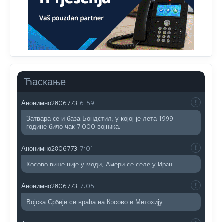
Možete sebi umisliti da je i Kosovo dio Srbije al
nije...probajte ući bez
pasosa.Tako
i
rs.Umisli
li ste da
ste nebeski narod
Анонимно2806773
6:56
АМЕРИКАНЦИ ДО КРАЈА ГОДИНЕ ОДЛАЗЕ СА
Ћаскање
КОСОВА
Анонимно2806773
6:59
Затвара се и база Бондстил, у којој је лета 1999.
године било чак 7.000 војника.
Анонимно2806773
7:01
Косово више није у моди, Амери се селе у Иран.
Анонимно2806773
7:05
Војска Србије се враћа на Косово и Метохију.