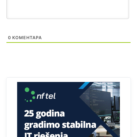
tzv.rs
neće nikad biti država,samo pokrajina u državi
Bosni i Hercegovini
Анонимно2800732
јуче
6:20
Pavle D u d l a č
0
КОМЕНТАРА
Анонимно2806339
4:23
RS je država ako nisi znao
Анонимно2806339
4:24
RS je država ako nisi znao
Анонимно2806419
4:51
биће увек држава за турчина који овде уноси немир
Анонимно2806552
5:39
nije mujo turcin, mujo ue bendasr
Анонимно2806721
6:37