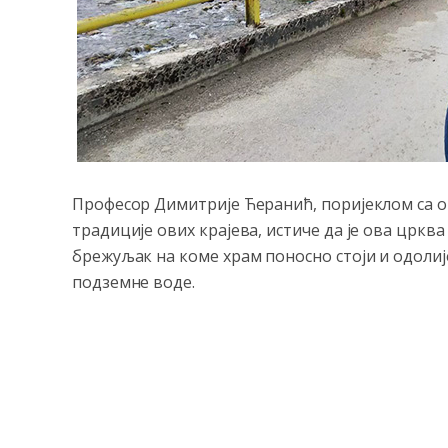
Професор Димитрије Ћеранић, поријеклом са о
традиције ових крајева, истиче да је ова цркв
брежуљак на коме храм поносно стоји и одолиј
подземне воде.