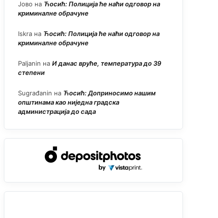
Јово
на
Ћосић: Полиција ће наћи одговор на
криминалне обрачуне
Iskra
на
Ћосић: Полиција ће наћи одговор на
криминалне обрачуне
Paljanin
на
И данас вруће, температура до 39
степени
Sugrađanin
на
Ћосић: Доприносимо нашим
општинама као ниједна градска
администрација до сада