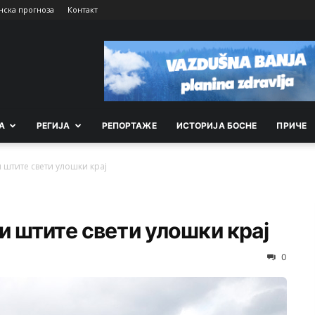
нска прогноза
Контакт
А
РEГИЈА
РEПОРТАЖE
ИСТОРИЈА БОСНЕ
ПРИЧЕ
 штите свети улошки крај
и штите свети улошки крај
0