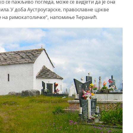
о се пажљиво погледа, може се вид‌јети да је она
ила. У доба Аустроугарске, православне цркве
але на римокатоличке“, напомиње Ћеранић.