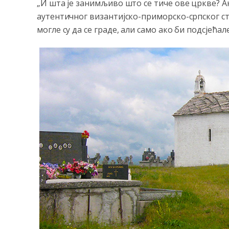
„И шта је занимљиво што се тиче ове цркве? Ак
аутентичног византијско-приморско-српског ст
могле су да се граде, али само ако би подсјећ