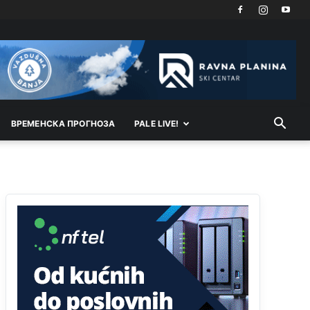
Najbolje da se preselite u Kanton a
Анонимно2798926
јуче
11:21
Ako tamo već ne živite. Topla preporuka
paljanskog seljaka
Анонимно2801833
јуче
12:28
ВРEМEНСКА ПРОГНОЗА
PALE LIVE!
yбиће га Били као зеца
Анонимно2800426
јуче
2:05
Sto bogatiji-to skrtiji,sto tisi-to opasniji,sto
pricivljiviji-to gluplji,sto ljepsi-to razmazaniji,sto
emotivniji-to iskreniji,sto jaci- to bezdusniji,sto
sladji u govoru-to veci prevarant...
Анонимно2802132
јуче
2:14
Mnogi nesposobni ljudi su daleko dogurali. Ko je
nesposoban može raditi sve. Sposobni rade
samo ono što znaju.