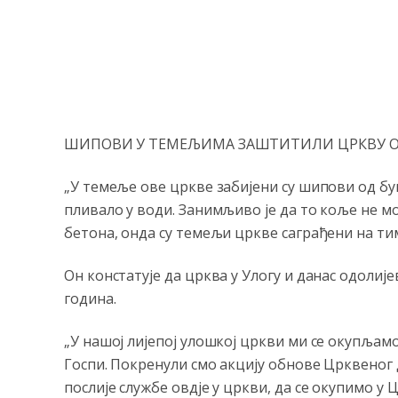
ШИПОВИ У ТЕМЕЉИМА ЗАШТИТИЛИ ЦРКВУ О
„У темеље ове цркве забијени су шипови од буко
пливало у води. Занимљиво је да то коље не м
бетона, онда су темељи цркве саграђени на т
Он констатује да црква у Улогу и данас одолије
година.
„У нашој лијепој улошкој цркви ми се окупљамо
Госпи. Покренули смо акцију обнове Црквеног 
послије службе овд‌је у цркви, да се окупимо у