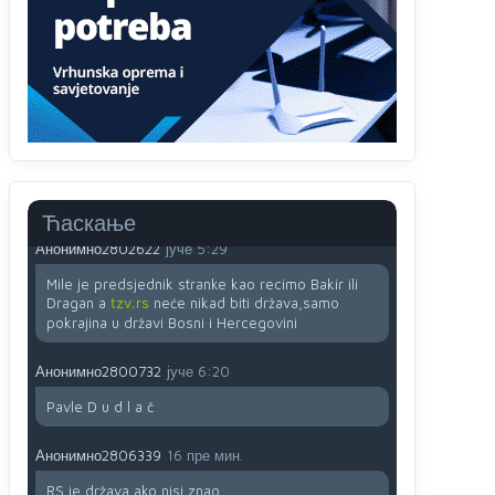
Анонимно2022778
јуче
3:59
....i onda su na tenkovima NATO pakta, na vlast
došli jedna baba i jedan švercer dezerter ratni
profiter i ikonokradica .... ende
Анонимно2802605
јуче
5:25
Милорад Додик је доживотни предсједник
државе Републике Српске! Душмани ће умријети
од муке,не могу му ништа.
Ћаскање
Анонимно2802622
јуче
5:29
Mile je predsjednik stranke kao recimo Bakir ili
Dragan a
tzv.rs
neće nikad biti država,samo
pokrajina u državi Bosni i Hercegovini
Анонимно2800732
јуче
6:20
Pavle D u d l a č
Анонимно2806339
16 пре мин.
RS je država ako nisi znao