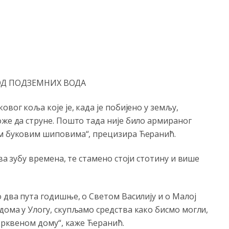
Д ПОДЗЕМНИХ ВОДА
вог коља које је, када је побијено у земљу,
оже да струне. Пошто тада није било армираног
им буковим шиповима“, прецизира Ћеранић.
ва зубу времена, те стамено стоји стотину и више
 два пута годишње, о Светом Василију и о Малој
дома у Улогу, скупљамо средства како бисмо могли,
 Црквеном дому“, каже Ћеранић.