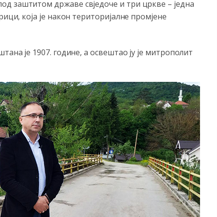
д заштитом државе свједоче и три цркве – једна
рици, која је након територијалне промјене
тана је 1907. године, а освештао ју је митрополит