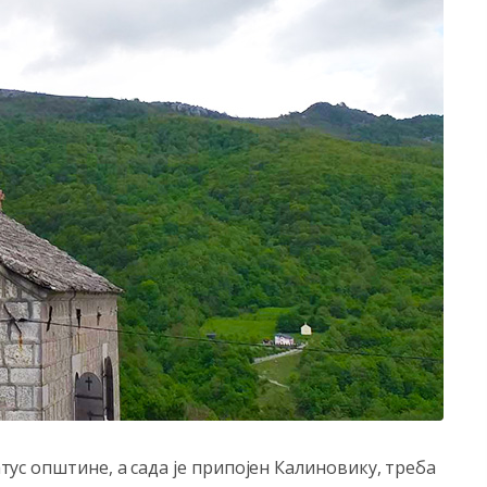
татус општине, а сада је припојен Калиновику, треба