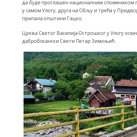
да буде проглашен националним спомеником по
у самом Улогу, друга на Обљу и трећа у Придво
припала општини Гацко.
Црква Светог Василија Острошког у Улогу освеш
дабробосански Свети Петар Зимоњић.