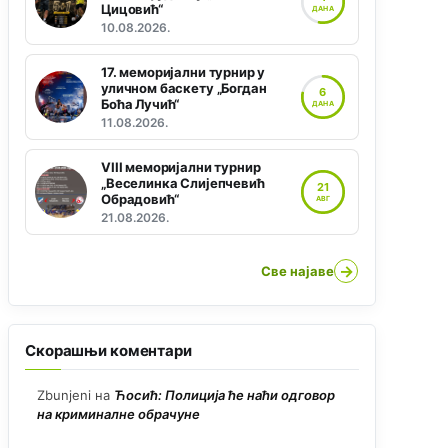
Цицовић“
ДАНА
10.08.2026.
17. меморијални турнир у
уличном баскету „Богдан
6
Боћа Лучић“
ДАНА
11.08.2026.
VIII меморијални турнир
„Веселинка Слијепчевић
21
Обрадовић“
АВГ
21.08.2026.
→
Све најаве
Скорашњи коментари
Zbunjeni
на
Ћосић: Полиција ће наћи одговор
на криминалне обрачуне