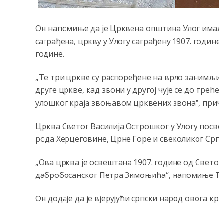
Он напомиње да је Црквена општина Улог имала
саграђена, цркву у Улогу саграђену 1907. годин
године.
„Те три цркве су распоређене на врло занимљив
друге цркве, кад звони у другој чује се до тре
улошког краја звоњавом црквених звона“, при
Црква Светог Василија Острошког у Улогу посве
рода Херцеговине, Црне Горе и свеколиког Срп
„Ова црква је освештана 1907. године од Свет
дабробосанског Петра Зимоњића“, напомиње 
Он додаје да је вјерујући српски народ овога к