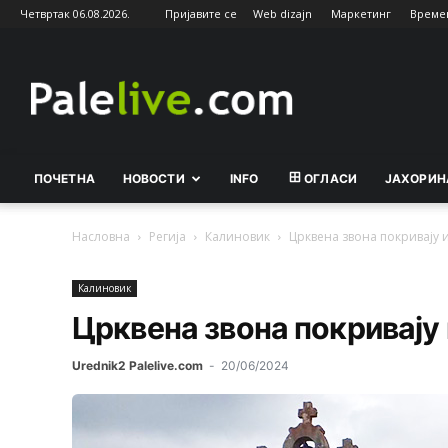
Четвртак 06.08.2026.
Пријавите се
Web dizajn
Маркетинг
Време
Palelive.com
ПОЧЕТНА
НОВОСТИ
INFO
ОГЛАСИ
ЈАХОРИН
Насловна
Регија
Калиновик
Црквена звона покривају и
Калиновик
Црквена звона покривају 
Urednik2 Palelive.com
-
20/06/2024