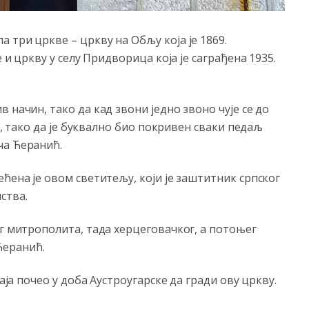
 три цркве – цркву на Обљу која је 1869.
е и цркву у селу Придворица која је саграђена 1935.
 начин, тако да кад звони једно звоно чује се до
ће, тако да је буквално био покривен сваки педаљ
ча Ћеранић.
ћена је овом светитељу, који је заштитник српског
ства.
ог митрополита, тада херцеговачког, а потоњег
Ћеранић.
раја почео у доба Аустроугарске да гради ову цркву.