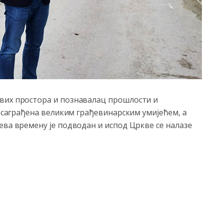
вих простора и познавалац прошлости и
а саграђена великим грађевинарским умијећем, а
ева времену је подводан и испод Цркве се налазе