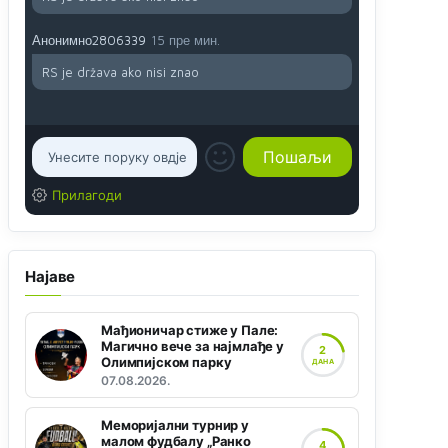
Анонимно2806339
15 пре мин.
RS je država ako nisi znao
Прилагоди
Најаве
Мађионичар стиже у Пале:
Магично вече за најмлађе у
2
Олимпијском парку
ДАНА
07.08.2026.
Меморијални турнир у
малом фудбалу „Ранко
4