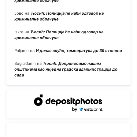
криминалне обрачуне
Јово
на
Ћосић: Полиција ће наћи одговор на
криминалне обрачуне
Iskra
на
Ћосић: Полиција ће наћи одговор на
криминалне обрачуне
Paljanin
на
И данас вруће, температура до 39 степени
Sugrađanin
на
Ћосић: Доприносимо нашим
општинама као ниједна градска администрација до
сада