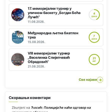
17. меморијални турнир у
уличном баскету „Богдан Боћа
4
Лучић“
ДАНА
11.08.2026.
Међународна љетна биатлон
7
трка
ДАНА
15.08.2026.
VIII меморијални турнир
„Веселинка Слијепчевић
21
Обрадовић“
АВГ
21.08.2026.
→
Све најаве
Скорашњи коментари
Zbunjeni
на
Ћосић: Полиција ће наћи одговор на