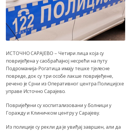
Анонимно2808216
8/6/2026
1:42
Akò se prevede...manji umro nego sto se rodio.
Анонимно2806721
8/6/2026
2:27
Kuniocu ide q u guz...
Анонимно2808843
8/6/2026
6:20
ИСТОЧНО САРАЈЕВО – Четири лица која су
reconquista
повријеђена у саобраћајној несрећи на путу
Подроманија-Рогатица имају тешке тјелесне
Анонимно2810587
јуче
11:11
повреде, док су три особе лакше повријеђене,
Evo dasak vijetra s Romanije,neko iz publike povika,ma
речено је Срни из Оперативног центра Полицијске
pusti ih ciganija...pocetkom ovog vjeka,neko rece za
управе Источно Сарајево.
Radovana i Ratka kaki su oni srbi...i poce dalje da
besjedi znam ja dobro sta je bilo u Ag-ci...
Повријеђени су хоспитализовани у болници у
Анонимно2810587
јуче
11:13
Горажду и Клиничком центру у Сарајеву.
Proguglajte
Из полиције су рекли да је увиђај завршен, али да
Анонимно2810587
јуче
11:21