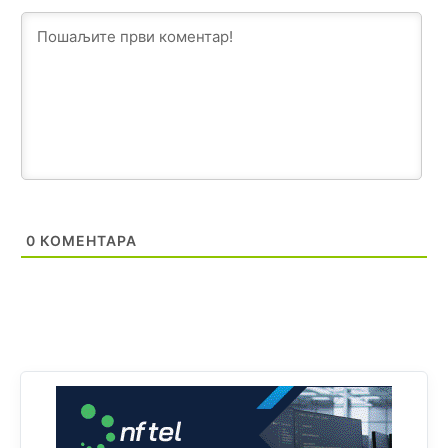
Анонимно2818605
11:17
Sa ovim procentom, Bosna i Hercegovina ima najvišu
stopu nepismenosti u regionu.
Анонимно2818605
11:21
Najveći rizik sa nepismenim stanovništvom je "kupovina
glasova" i manipulacija kroz fiktivne pomoćnike (koji
zapravo glasaju po nalogu političkih partija, a ne po želji
birača).
Анонимно2818605
11:28
0
КОМЕНТАРА
Prema zvaničnim podacima Agencije za statistiku BiH, u
Bosni i Hercegovini je 1.229.972 građana informatički
nepismeno, što čini 38,7% ukupnog stanovništva starijeg
od 10 godina
Анонимно2818605
11:30
Prema podacima o informaciono-komunikacionim
tehnologijama, čak 33,4% domaćinstava u BiH uopšte
nema pristup računaru bilo koje vrste (desktop, laptop ili
tablet