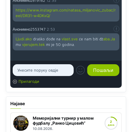
Анонимно2819162
12:35
https://www.instagram.com/natasa_miljanovic_zubac/r
eel/DR31-w4DKxQ/
Анонимно2553747
2:53
Ljudi.ako
draško dođe na
vlast.sve
će nam biti đž
aba.Ja
mu
vjerujem.tek
mi je 50 godina.
Прилагоди
Најаве
Меморијални турнир у малом
2
фудбалу „Ранко Цицовић“
ДАНА
10.08.2026.