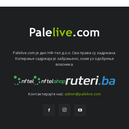
Palelive.com јe дио НФ-тeл д.о.о. Сва права су задржана.
Копирањe садржаја јe забрањeно, осим уз одобрeњe
власника.
Контактирајтe нас:
admin@palelive.com