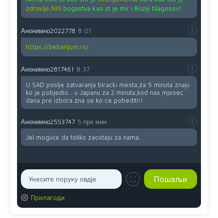
zdravlje.Niti
bogastva kao st je mir i Boziji blagosov!
Анонимно2022778
8:01
https://bebarijum.rs/
Анонимно2817461
8:37
U SAD poslje zatvaranja biracki mesta,za 5 minuta znaju
ko je pobjedio... u Japanu za 2 minuta,kod nas mjesec
dana pre izbora zna se ko ce pobediti!!
Анонимно2553747
5 пре мин.
Jel moguće da toliko zaostaju za nama..
Прилагоди