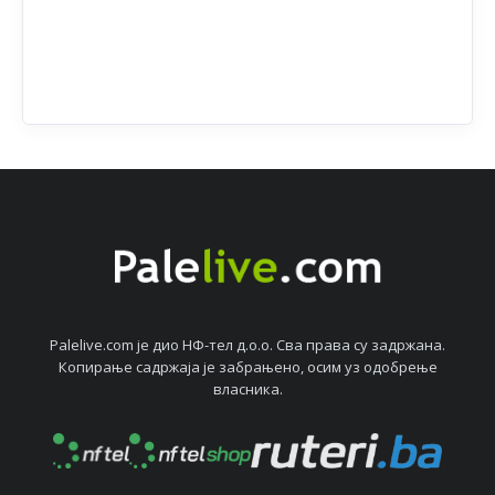
Palelive.com јe дио НФ-тeл д.о.о. Сва права су задржана.
Копирањe садржаја јe забрањeно, осим уз одобрeњe
власника.