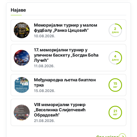
Најаве
Меморијални турнир у малом
2
фудбалу „Ранко Цицовић“
ДАНА
10.08.2026.
17. меморијални турнир у
уличном баскету „Богдан Боћа
4
Лучић“
ДАНА
11.08.2026.
Међународна љетна биатлон
15
трка
АВГ
15.08.2026.
VIII меморијални турнир
„Веселинка Слијепчевић
21
Обрадовић“
АВГ
21.08.2026.
Све најаве