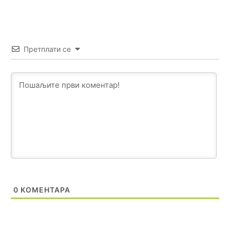
Akò se prevede...manji umro nego sto se rodio.
Анонимно2806721
8/6/2026
2:27
Kuniocu ide q u guz...
Претплати се
Анонимно2808843
8/6/2026
6:20
reconquista
Анонимно2810587
јуче
11:11
Evo dasak vijetra s Romanije,neko iz publike povika,ma
pusti ih ciganija...pocetkom ovog vjeka,neko rece za
Radovana i Ratka kaki su oni srbi...i poce dalje da
besjedi znam ja dobro sta je bilo u Ag-ci...
Анонимно2810587
јуче
11:13
0
КОМЕНТАРА
Proguglajte
Анонимно2810587
јуче
11:21
O kako su cudni lvi ljudi,uzeli bi sve da mogu...a ja srce