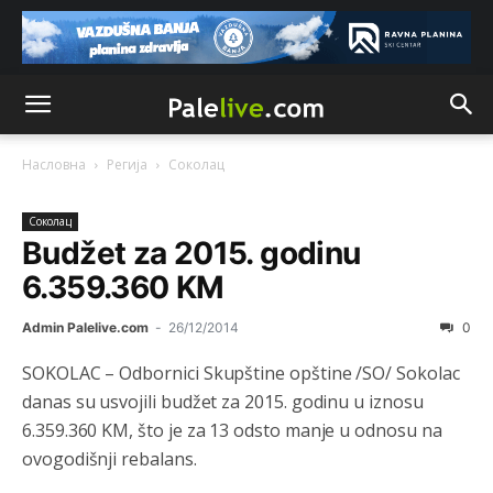
Насловна
Регија
Соколац
Соколац
Budžet za 2015. godinu
Анонимно2806773
8/6/2026
6:59
6.359.360 KM
Затвара се и база Бондстил, у којој је лета 1999.
године било чак 7.000 војника.
Admin Palelive.com
-
26/12/2014
0
Анонимно2806773
8/6/2026
7:01
SOKOLAC – Odbornici Skupštine opštine /SO/ Sokolac
Косово више није у моди, Амери се селе у Иран.
danas su usvojili budžet za 2015. godinu u iznosu
6.359.360 KM, što je za 13 odsto manje u odnosu na
Анонимно2806773
8/6/2026
7:05
ovogodišnji rebalans.
Војска Србије се враћа на Косово и Метохију.