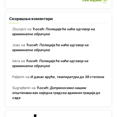
→
Скорашњи коментари
Zbunjeni
на
Ћосић: Полиција ће наћи одговор на
криминалне обрачуне
Јово
на
Ћосић: Полиција ће наћи одговор на
криминалне обрачуне
Iskra
на
Ћосић: Полиција ће наћи одговор на
криминалне обрачуне
Paljanin
на
И данас вруће, температура до 39 степени
Sugrađanin
на
Ћосић: Доприносимо нашим
општинама као ниједна градска администрација до
сада