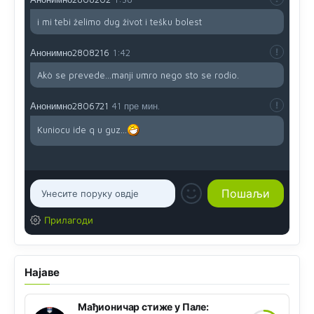
i mi tebi želimo dug život i tešku bolest
Анонимно2808216
1:42
Akò se prevede...manji umro nego sto se rodio.
Анонимно2806721
41 пре мин.
Kuniocu ide q u guz...
Прилагоди
Најаве
Мађионичар стиже у Пале: