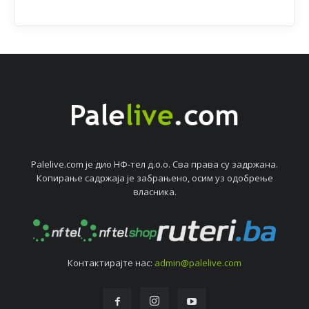
Palelive.com јe дио НФ-тeл д.о.о. Сва права су задржана.
Копирањe садржаја јe забрањeно, осим уз одобрeњe
власника.
Контактирајтe нас:
admin@palelive.com