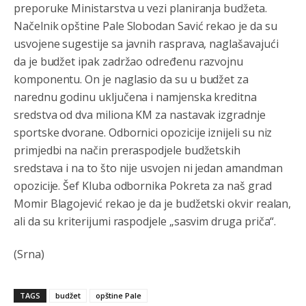
preporuke Ministarstva u vezi planiranja budžeta.
Načelnik opštine Pale Slobodan Savić rekao je da su
Анонимно2806552
5:39
usvojene sugestije sa javnih rasprava, naglašavajući
nije mujo turcin, mujo ue bendasr
da je budžet ipak zadržao određenu razvojnu
Анонимно2806721
6:37
komponentu. On je naglasio da su u budžet za
narednu godinu uključena i namjenska kreditna
Možete sebi umisliti da je i Kosovo dio Srbije al
nije...probajte ući bez
pasosa.Tako
i
rs.Umisli
li ste da
sredstva od dva miliona KM za nastavak izgradnje
ste nebeski narod
sportske dvorane. Odbornici opozicije iznijeli su niz
primjedbi na način preraspodjele budžetskih
Анонимно2806773
6:56
sredstava i na to što nije usvojen ni jedan amandman
АМЕРИКАНЦИ ДО КРАЈА ГОДИНЕ ОДЛАЗЕ СА
opozicije.
Šef Kluba odbornika Pokreta za naš grad
КОСОВА
Momir Blagojević rekao je da je budžetski okvir realan,
ali da su kriterijumi raspodjele „sasvim druga priča“.
Анонимно2806773
6:59
Затвара се и база Бондстил, у којој је лета 1999.
(Srna)
године било чак 7.000 војника.
Анонимно2806773
7:01
TAGS
budžet
opštine Pale
Косово више није у моди, Амери се селе у Иран.