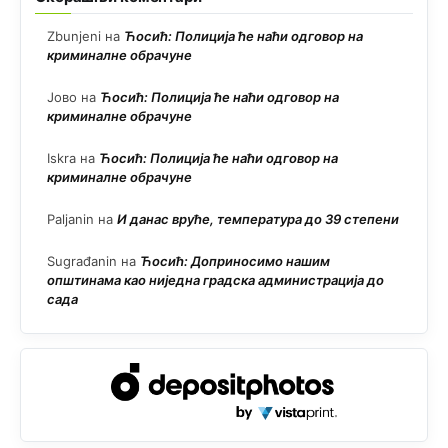
Zbunjeni
на
Ћосић: Полиција ће наћи одговор на
криминалне обрачуне
Јово
на
Ћосић: Полиција ће наћи одговор на
криминалне обрачуне
Iskra
на
Ћосић: Полиција ће наћи одговор на
криминалне обрачуне
Paljanin
на
И данас вруће, температура до 39 степени
Sugrađanin
на
Ћосић: Доприносимо нашим
општинама као ниједна градска администрација до
сада