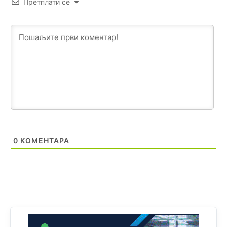
Претплати се
Анонимно2807441
10:22
накотило се
Анонимно2807447
10:24
Техеран и нинџе по Палама
Анонимно2806721
11:21
Kosovo je država a manji BH entitet pokrajina.Što se tiče
arapa po Palama i Jahorini,ostavljaju vam pare a vi se
smeškate .Da ne bi možda da vam šalju poštom a da ne
dolaze? Kurko
0
КОМЕНТАРА
Анонимно2807791
11:39
БиХ није гласала да је тзв.Косово држава. Лупаш ко к у
р а ц по самару луди турко.
Анонимно2807895
12:16
Dobro zboris 791,ovaj721 dok nije bilo interneta,samo