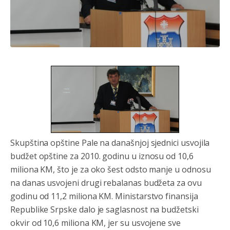
Анонимно2802605
јуче
5:25
Милорад Додик је доживотни предсједник државе
Републике Српске! Душмани ће умријети од муке,не
могу му ништа.
Анонимно2802622
јуче
5:29
Mile je predsjednik stranke kao recimo Bakir ili Dragan a
tzv.rs
neće nikad biti država,samo pokrajina u državi
Bosni i Hercegovini
Анонимно2806339
4:23
Skupština opštine Pale na današnjoj sjednici usvojila
RS je država ako nisi znao
budžet opštine za 2010. godinu u iznosu od 10,6
miliona KM, što je za oko šest odsto manje u odnosu
Анонимно2806339
4:24
na danas usvojeni drugi rebalanas budžeta za ovu
RS je država ako nisi znao
godinu od 11,2 miliona KM. Ministarstvo finansija
Republike Srpske dalo je saglasnost na budžetski
Анонимно2806419
4:51
okvir od 10,6 miliona KM, jer su usvojene sve
биће увек држава за турчина који овде уноси немир