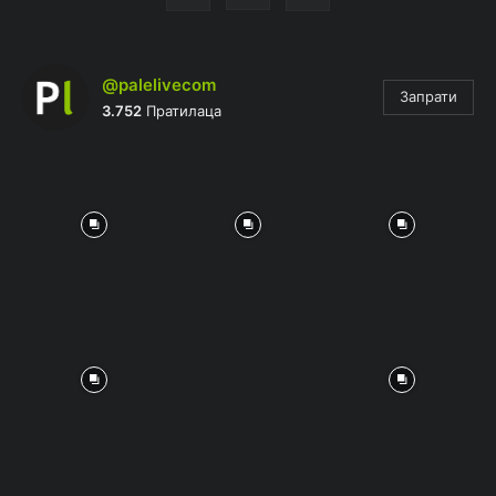
@palelivecom
Запрати
3.752
Пратилаца