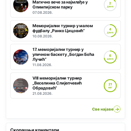
Магично вече за најмлађе у
2
Олимпијском парку
ДАНА
07.08.2026.
Меморијални турнир у малом
4
фудбалу „Ранко Цицовић“
ДАНА
10.08.2026.
17. меморијални турнир у
уличном баскету „Богдан Боћа
6
Лучић“
ДАНА
11.08.2026.
VIII меморијални турнир
„Веселинка Слијепчевић
21
Обрадовић“
АВГ
21.08.2026.
→
Све најаве
Скорашњи коментари