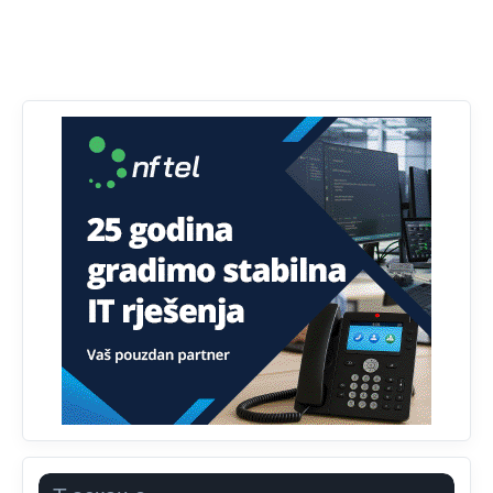
Анонимно2807895
јуче
12:18
Drzi pod kontrolom tri stvari jezik,karakter i
ponasanje...Uzivotu brani tri stvari:cast,prijatelja i
slabije.Iz
zivota iskljuci tri stvari uvredu,neznanje i
zavist.Sve
dok si ziv gaji tri stvari dobrotu,pamet i
prijateljstvo!!
Анонимно2806721
јуче
12:39
791 BiH nije priznala Kosovo kao nezavisnu državu jer
genocidna tvorevina pravi smetnju a recimo Srbija je
davno
priznala.Na
svakom proizvodu iz Srbije stoji -
uvoznik za Kosovo
Анонимно2806721
јуче
12:45
Sve i da se nekim čudom vojska Srbije "vrati" na
Kosovo-kome će se vratiti? Gdje je dobrodošla i koga
da brani? A imamo vojsku Kosova kojoj želimo svako
dobro i da se što bolje opreme
Анонимно2808202
јуче
1:38