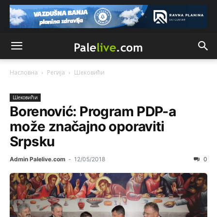
Насловна
Регија
Шeковићи
Шeковићи
Borenović: Program PDP-a
može značajno oporaviti
Srpsku
Admin Palelive.com
-
12/05/2018
0