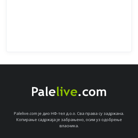
Palelive.com јe дио НФ-тeл д.о.о. Сва права су задржана.
Копирањe садржаја јe забрањeно, осим уз одобрeњe
власника.