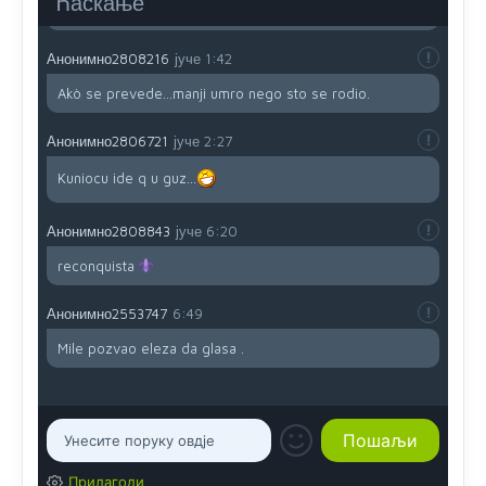
Ћаскање
i mi tebi želimo dug život i tešku bolest
Анонимно2808216
јуче
1:42
Akò se prevede...manji umro nego sto se rodio.
Анонимно2806721
јуче
2:27
Kuniocu ide q u guz...
Анонимно2808843
јуче
6:20
reconquista
Анонимно2553747
6:49
Mile pozvao eleza da glasa .
Прилагоди