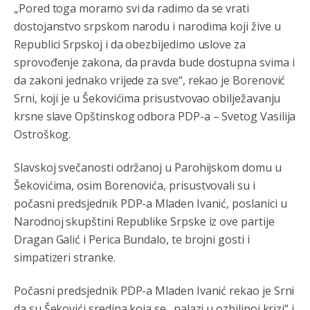
„Pored toga moramo svi da radimo da se vrati
Анонимно2802605
8/5/2026
5:25
dostojanstvo srpskom narodu i narodima koji žive u
Милорад Додик је доживотни предсједник државе
Republici Srpskoj i da obezbijedimo uslove za
Републике Српске! Душмани ће умријети од муке,не
могу му ништа.
sprovođenje zakona, da pravda bude dostupna svima i
da zakoni jednako vrijede za sve“, rekao je Borenović
Анонимно2802622
8/5/2026
5:29
Srni, koji je u Šekovićima prisustvovao obilježavanju
Mile je predsjednik stranke kao recimo Bakir ili Dragan a
krsne slave Opštinskog odbora PDP-a – Svetog Vasilija
tzv.rs
neće nikad biti država,samo pokrajina u državi
Ostroškog.
Bosni i Hercegovini
Анонимно2806339
јуче
4:23
Slavskoj svečanosti održanoj u Parohijskom domu u
Šekovićima, osim Borenovića, prisustvovali su i
RS je država ako nisi znao
počasni predsjednik PDP-a Mladen Ivanić, poslanici u
Анонимно2806339
јуче
4:24
Narodnoj skupštini Republike Srpske iz ove partije
Dragan Galić i Perica Bundalo, te brojni gosti i
RS je država ako nisi znao
simpatizeri stranke.
Анонимно2806419
јуче
4:51
Počasni predsjednik PDP-a Mladen Ivanić rekao je Srni
биће увек држава за турчина који овде уноси немир
da su Šekovići sredina koja se „nalazi u ozbiljnoj krizi“ i