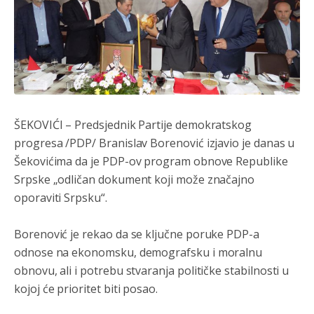
ŠEKOVIĆI – Predsjednik Partije demokratskog
progresa /PDP/ Branislav Borenović izjavio je danas u
Šekovićima da je PDP-ov program obnove Republike
Анонимно2802132
8/5/2026
2:14
Srpske „odličan dokument koji može značajno
oporaviti Srpsku“.
Mnogi nesposobni ljudi su daleko dogurali. Ko je
nesposoban može raditi sve. Sposobni rade samo ono
što znaju.
Borenović je rekao da se ključne poruke PDP-a
Анонимно2022778
8/5/2026
3:59
odnose na ekonomsku, demografsku i moralnu
obnovu, ali i potrebu stvaranja političke stabilnosti u
....i onda su na tenkovima NATO pakta, na vlast došli
jedna baba i jedan švercer dezerter ratni profiter i
kojoj će prioritet biti posao.
ikonokradica .... ende