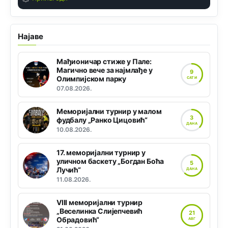
Најаве
Мађионичар стиже у Пале:
Магично вече за најмлађе у
9
Олимпијском парку
САТИ
07.08.2026.
Меморијални турнир у малом
3
фудбалу „Ранко Цицовић“
ДАНА
10.08.2026.
17. меморијални турнир у
уличном баскету „Богдан Боћа
5
Лучић“
ДАНА
11.08.2026.
VIII меморијални турнир
„Веселинка Слијепчевић
21
Обрадовић“
АВГ