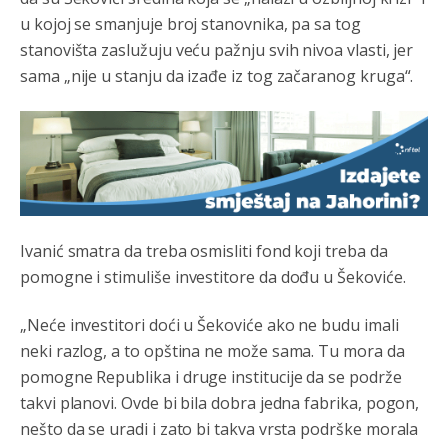
Анонимно2806552
јуче
5:39
u kojoj se smanjuje broj stanovnika, pa sa tog
stanovišta zaslužuju veću pažnju svih nivoa vlasti, jer
nije mujo turcin, mujo ue bendasr
sama „nije u stanju da izađe iz tog začaranog kruga“.
Анонимно2806721
јуче
6:37
Možete sebi umisliti da je i Kosovo dio Srbije al
nije...probajte ući bez
pasosa.Tako
i
rs.Umisli
li ste da
ste nebeski narod
Анонимно2806773
јуче
6:56
АМЕРИКАНЦИ ДО КРАЈА ГОДИНЕ ОДЛАЗЕ СА
Ivanić smatra da treba osmisliti fond koji treba da
КОСОВА
pomogne i stimuliše investitore da dođu u Šekoviće.
Анонимно2806773
јуче
6:59
„Neće investitori doći u Šekoviće ako ne budu imali
Затвара се и база Бондстил, у којој је лета 1999.
neki razlog, a to opština ne može sama. Tu mora da
године било чак 7.000 војника.
pomogne Republika i druge institucije da se podrže
Анонимно2806773
јуче
7:01
takvi planovi. Ovde bi bila dobra jedna fabrika, pogon,
Косово више није у моди, Амери се селе у Иран.
nešto da se uradi i zato bi takva vrsta podrške morala