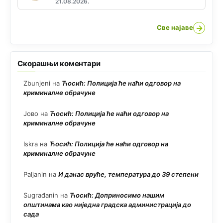
21.08.2026.
→
Све најаве
Скорашњи коментари
Zbunjeni
на
Ћосић: Полиција ће наћи одговор на
криминалне обрачуне
Јово
на
Ћосић: Полиција ће наћи одговор на
криминалне обрачуне
Iskra
на
Ћосић: Полиција ће наћи одговор на
криминалне обрачуне
Paljanin
на
И данас вруће, температура до 39 степени
Sugrađanin
на
Ћосић: Доприносимо нашим
општинама као ниједна градска администрација до
сада