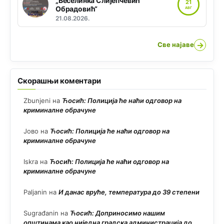
„Веселинка Слијепчевић
21
Обрадовић“
АВГ
21.08.2026.
→
Све најаве
Скорашњи коментари
Zbunjeni
на
Ћосић: Полиција ће наћи одговор на
криминалне обрачуне
Јово
на
Ћосић: Полиција ће наћи одговор на
криминалне обрачуне
Iskra
на
Ћосић: Полиција ће наћи одговор на
криминалне обрачуне
Paljanin
на
И данас вруће, температура до 39 степени
Sugrađanin
на
Ћосић: Доприносимо нашим
општинама као ниједна градска администрација до