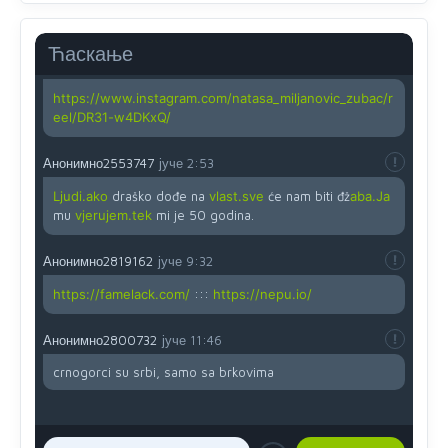
Yes,nekada je bila corava kutija za IZBORE a danas su
coravi biraci.
Ћаскање
Анонимно2819162
јуче
12:35
https://www.instagram.com/natasa_miljanovic_zubac/r
eel/DR31-w4DKxQ/
Анонимно2553747
јуче
2:53
Ljudi.ako
draško dođe na
vlast.sve
će nam biti đž
aba.Ja
mu
vjerujem.tek
mi je 50 godina.
Анонимно2819162
јуче
9:32
https://famelack.com/
:::
https://nepu.io/
Анонимно2800732
јуче
11:46
crnogorci su srbi, samo sa brkovima