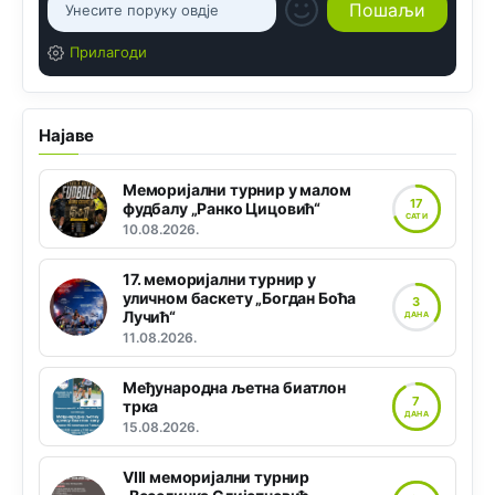
Прилагоди
Најаве
Меморијални турнир у малом
17
фудбалу „Ранко Цицовић“
САТИ
10.08.2026.
17. меморијални турнир у
уличном баскету „Богдан Боћа
3
Лучић“
ДАНА
11.08.2026.
Међународна љетна биатлон
7
трка
ДАНА
15.08.2026.
VIII меморијални турнир