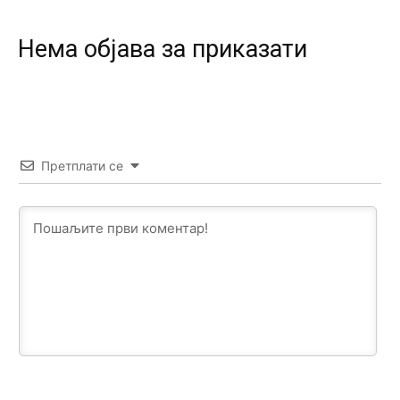
Prema posljednjem zvaničnom popisu stanovništva, u
Bosni i Hercegovini ima 89.794 nepismenih osoba, što
čini 2,82% ukupnog stanovništva starijeg od 10 godina
Нeма објава за приказати
Анонимно2818605
јуче
11:17
Sa ovim procentom, Bosna i Hercegovina ima najvišu
stopu nepismenosti u regionu.
Анонимно2818605
јуче
11:21
Претплати се
Najveći rizik sa nepismenim stanovništvom je "kupovina
glasova" i manipulacija kroz fiktivne pomoćnike (koji
zapravo glasaju po nalogu političkih partija, a ne po želji
birača).
Анонимно2818605
јуче
11:28
Prema zvaničnim podacima Agencije za statistiku BiH, u
Bosni i Hercegovini je 1.229.972 građana informatički
nepismeno, što čini 38,7% ukupnog stanovništva starijeg
od 10 godina
Анонимно2818605
јуче
11:30