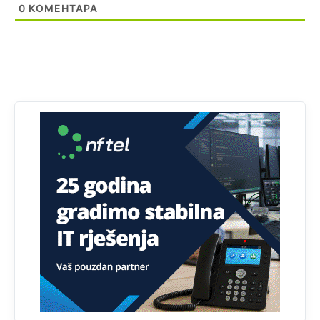
Prema podacima o informaciono-komunikacionim
0
КОМЕНТАРА
tehnologijama, čak 33,4% domaćinstava u BiH uopšte
nema pristup računaru bilo koje vrste (desktop, laptop ili
tablet
Анонимно2818605
јуче
11:34
Najveći dio populacije starije od 65 godina uopšte ne
koristi internet, niti ima pristup računarima
Анонимно2818605
јуче
11:45
Uvođenje pravila da se umjesto dosadašnjeg znaka "X"
(krstića) kružić ispred kandidata mora u potpunosti
obojiti (popuniti) uvedeno je isključivo zbog tehničkih
zahtjeva optičkih skenera.
Анонимно2818605
јуче
11:45
Ovo pravilo jeste unijelo opravdan strah, posebno kada
su u pitanju starije osobe, osobe sa slabijim vidom ili
drhtavom rukom
Анонимно2819033
јуче
12:24