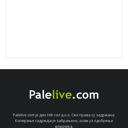
Palelive.com јe дио НФ-тeл д.о.о. Сва права су задржана.
Копирањe садржаја јe забрањeно, осим уз одобрeњe
власника.