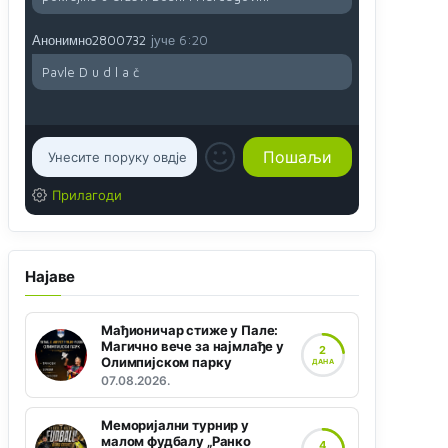
Анонимно2800732
јуче
6:20
Pavle D u d l a č
Прилагоди
Најаве
Мађионичар стиже у Пале:
Магично вече за најмлађе у
2
Олимпијском парку
ДАНА
07.08.2026.
Меморијални турнир у
малом фудбалу „Ранко
4