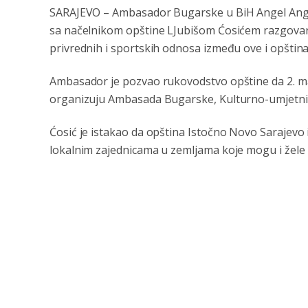
SARAJEVO – Ambasador Bugarske u BiH Angel Angel
sa načelnikom opštine LJubišom Ćosićem razgovara
privrednih i sportskih odnosa između ove i opštin
Ambasador je pozvao rukovodstvo opštine da 2. ma
organizuju Ambasada Bugarske, Kulturno-umjetničk
Ćosić je istakao da opština Istočno Novo Sarajevo in
lokalnim zajednicama u zemljama koje mogu i žele