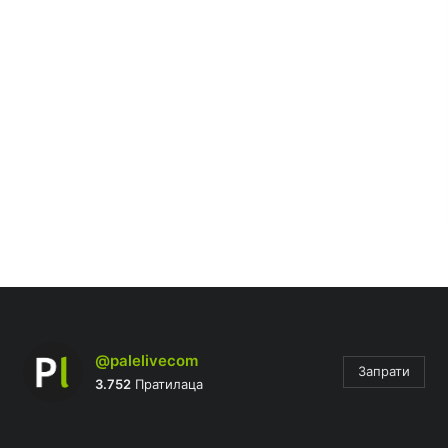
@palelivecom
Запрати
3.752
Пратилаца