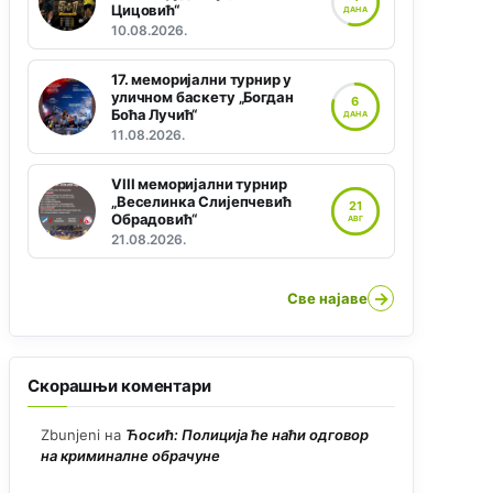
Цицовић“
ДАНА
10.08.2026.
17. меморијални турнир у
уличном баскету „Богдан
6
Боћа Лучић“
ДАНА
11.08.2026.
VIII меморијални турнир
„Веселинка Слијепчевић
21
Обрадовић“
АВГ
21.08.2026.
→
Све најаве
Скорашњи коментари
Zbunjeni
на
Ћосић: Полиција ће наћи одговор
на криминалне обрачуне