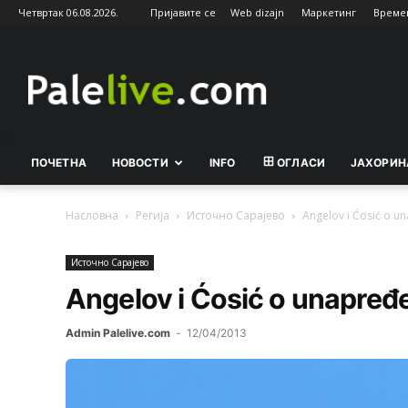
Четвртак 06.08.2026.
Пријавите се
Web dizajn
Маркетинг
Време
Palelive.com
ПОЧЕТНА
НОВОСТИ
INFO
ОГЛАСИ
ЈАХОРИН
Насловна
Регија
Источно Сарајево
Angelov i Ćosić o u
Источно Сарајево
Angelov i Ćosić o unapređ
Admin Palelive.com
-
12/04/2013