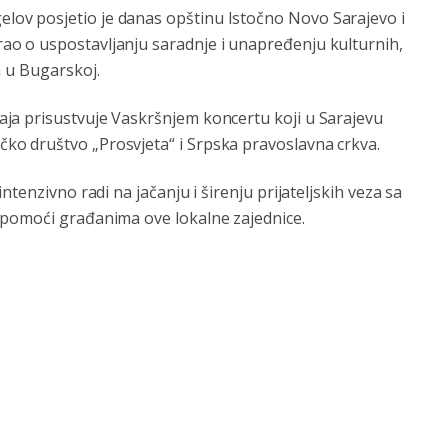
ov posjetio je danas opštinu Istočno Novo Sarajevo i
o o uspostavljanju saradnje i unapređenju kulturnih,
a u Bugarskoj.
ja prisustvuje Vaskršnjem koncertu koji u Sarajevu
o društvo „Prosvjeta“ i Srpska pravoslavna crkva.
tenzivno radi na jačanju i širenju prijateljskih veza sa
 pomoći građanima ove lokalne zajednice.