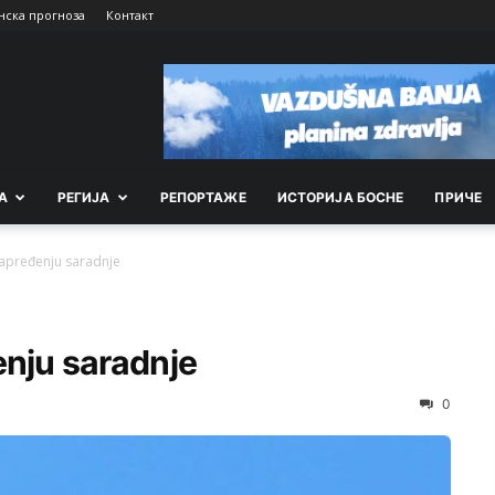
нска прогноза
Контакт
А
РEГИЈА
РEПОРТАЖE
ИСТОРИЈА БОСНЕ
ПРИЧЕ
napređenju saradnje
enju saradnje
0