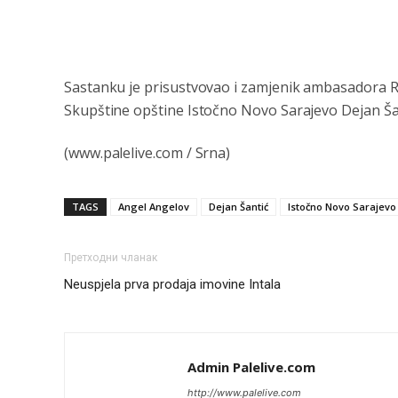
Sastanku je prisustvovao i zamjenik ambasadora R
Skupštine opštine Istočno Novo Sarajevo Dejan Ša
(www.palelive.com / Srna)
TAGS
Angel Angelov
Dejan Šantić
Istočno Novo Sarajevo
Претходни чланак
Neuspjela prva prodaja imovine Intala
Admin Palelive.com
http://www.palelive.com