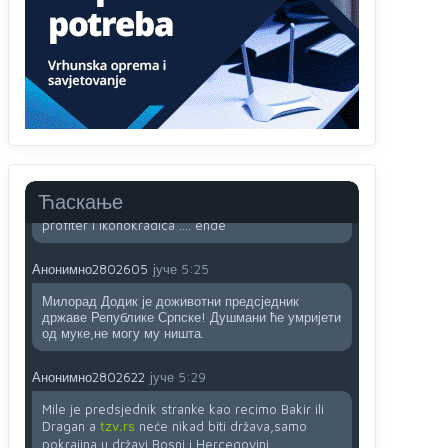
sladji u govoru-to veci prevarant...
Анонимно2802132
јуче
2:14
Mnogi nesposobni ljudi su daleko dogurali. Ko je
nesposoban može raditi sve. Sposobni rade
samo ono što znaju.
Анонимно2022778
јуче
3:59
....i onda su na tenkovima NATO pakta, na vlast
Ћаскање
došli jedna baba i jedan švercer dezerter ratni
profiter i ikonokradica .... ende
Анонимно2802605
јуче
5:25
Милорад Додик је доживотни предсједник
државе Републике Српске! Душмани ће умријети
од муке,не могу му ништа.
Анонимно2802622
јуче
5:29
Mile je predsjednik stranke kao recimo Bakir ili
Dragan a
tzv.rs
neće nikad biti država,samo
pokrajina u državi Bosni i Hercegovini