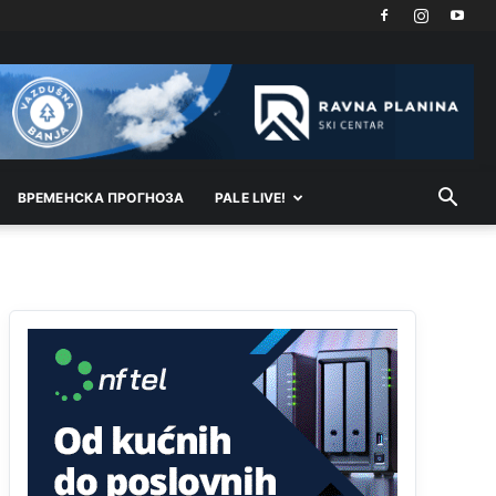
vodu
Анонимно2798926
јуче
11:17
Neka ste Vi građanin da nas produhovite!
Анонимно2798926
јуче
11:20
Najbolje da se preselite u Kanton a
ВРEМEНСКА ПРОГНОЗА
PALE LIVE!
Анонимно2798926
јуче
11:21
Ako tamo već ne živite. Topla preporuka
paljanskog seljaka
Анонимно2801833
јуче
12:28
yбиће га Били као зеца
Анонимно2800426
јуче
2:05
Sto bogatiji-to skrtiji,sto tisi-to opasniji,sto
pricivljiviji-to gluplji,sto ljepsi-to razmazaniji,sto
emotivniji-to iskreniji,sto jaci- to bezdusniji,sto