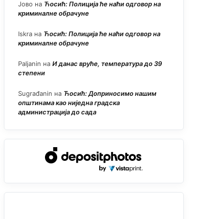
Јово
на
Ћосић: Полиција ће наћи одговор на
криминалне обрачуне
Iskra
на
Ћосић: Полиција ће наћи одговор на
криминалне обрачуне
Paljanin
на
И данас вруће, температура до 39
степени
Sugrađanin
на
Ћосић: Доприносимо нашим
општинама као ниједна градска
администрација до сада