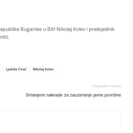
epublike Bugarske u BiH Nikolaj Kolev i predsjednik
ntić.
Ljubiša Ćosić
Nikolaj Kolev
Сљедећи чланак
Smanjene naknade za zauzimanje javne površine